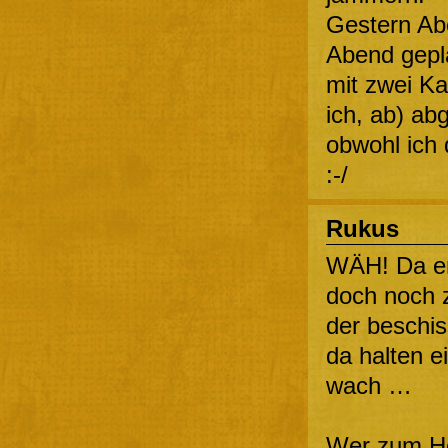
Gestern Abe
Abend gepla
mit zwei K
ich, ab) ab
obwohl ich 
:-/
Rukus
WÄH! Da en
doch noch z
der beschi
da halten 
wach …
Wer zum Hen