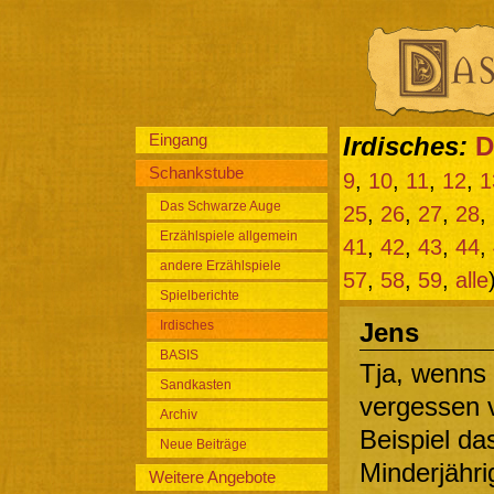
Eingang
Irdisches:
D
Schankstube
9
,
10
,
11
,
12
,
1
Das Schwarze Auge
25
,
26
,
27
,
28
,
Erzählspiele allgemein
41
,
42
,
43
,
44
,
andere Erzählspiele
57
,
58
,
59
,
alle
Spielberichte
Irdisches
Jens
BASIS
Tja, wenns
Sandkasten
vergessen 
Archiv
Beispiel d
Neue Beiträge
Minderjähri
Weitere Angebote