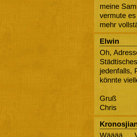
meine Samm
vermute es 
mehr vollst
Elwin
Oh, Adresse
Städtisches
jedenfalls,
könnte viel
Gruß
Chris
Kronosjia
Wääää… „Vi