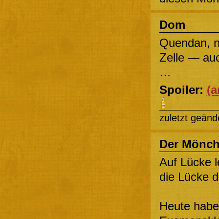
Dom
Quendan, n
Zelle — auc
…
Spoiler:
(a
zuletzt geänd
Der Mönc
Auf Lücke l
die Lücke
Heute habe 