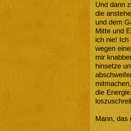
Und dann z
die ansteh
und dem G&
Mitte und E
ich nie! Ic
wegen einer
mir knabber
hinsetze un
abschweifen
mitmachen, 
die Energie
loszuschrei
Mann, das n