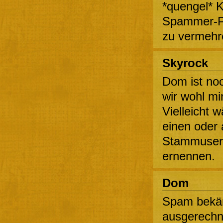
*quengel* 
Spammer-Pe
zu vermeh
Skyrock
Dom ist no
wir wohl m
Vielleicht w
einen oder
Stammuser
ernennen.
Dom
Spam bekä
ausgerechne