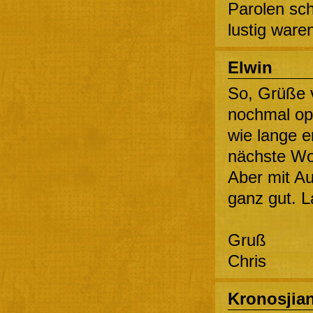
Parolen sch
lustig war
Elwin
So, Grüße 
nochmal ope
wie lange e
nächste Wo
Aber mit A
ganz gut. L
Gruß
Chris
Kronosjia