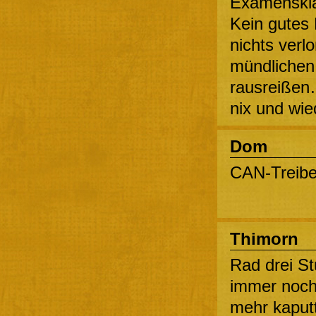
Examenskla
Kein gutes 
nichts ver
mündlichen 
rausreißen
nix und wie
Dom
CAN-Treiber
Thimorn
Rad drei St
immer noch n
mehr kaputt