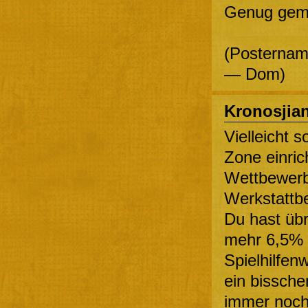
Genug gemec
(Posternam
— Dom)
Kronosjia
Vielleicht s
Zone einrich
Wettbewerb
Werkstattb
Du hast übr
mehr 6,5% 
Spielhilfen
ein bissche
immer noch 