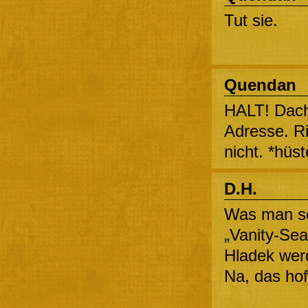
Tut sie.
Quendan
HALT! Dach
Adresse. Ri
nicht. *hüst
D.H.
Was man so 
„Vanity-Sea
Hladek werd
Na, das hoff