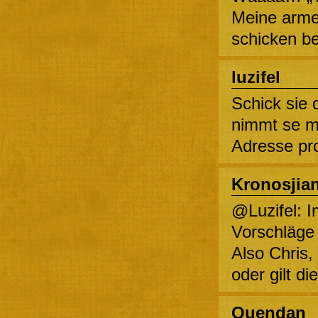
Meine arme
schicken be
luzifel
Schick sie 
nimmt se mi
Adresse pr
Kronosjia
@Luzifel: I
Vorschläge *
Also Chris,
oder gilt 
Quendan