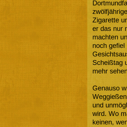
Dortmundfan
zwölfjährig
Zigarette u
er das nur 
machten un
noch gefiel
Gesichtsaus
Scheißtag u
mehr sehen
Genauso wi
Weggießen 
und unmögl
wird. Wo ma
keinen, wen