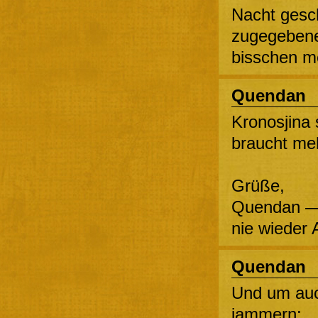
Nacht gesc
zugegebene
bisschen m
Quendan
Kronosjina 
braucht meh
Grüße,
Quendan — d
nie wieder 
Quendan
Und um auch
jammern: