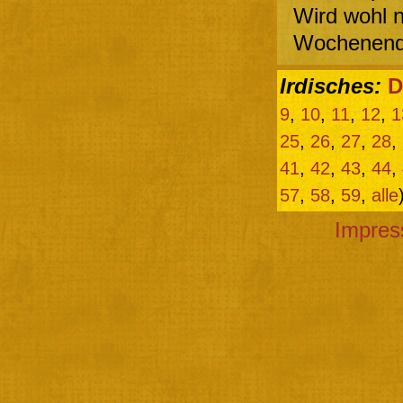
Wird wohl 
Wochenen
Irdisches:
D
9
,
10
,
11
,
12
,
1
25
,
26
,
27
,
28
,
41
,
42
,
43
,
44
,
57
,
58
,
59
,
alle
Impre