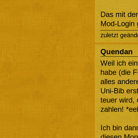
Das mit dem
Mod-Login g
zuletzt geänd
Quendan
Weil ich ei
habe (die F
alles ander
Uni-Bib ers
teuer wird,
zahlen! *ee
Ich bin dan
diesen Mona