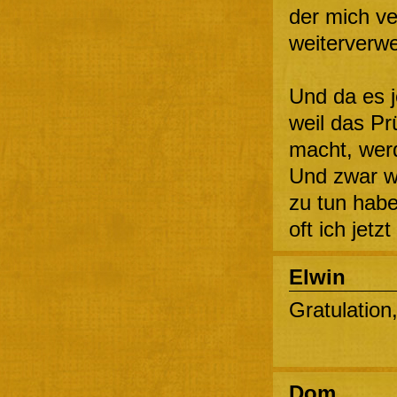
der mich ve
weiterverwe
Und da es j
weil das Pr
macht, werd
Und zwar we
zu tun habe
oft ich jet
Elwin
Gratulation,
Dom