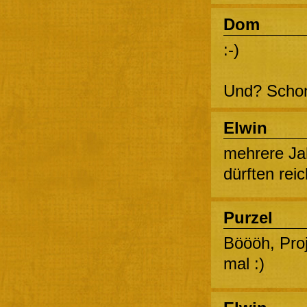
Dom
:-)
Und? Schon
Elwin
mehrere Jah
dürften rei
Purzel
Böööh, Proj
mal :)