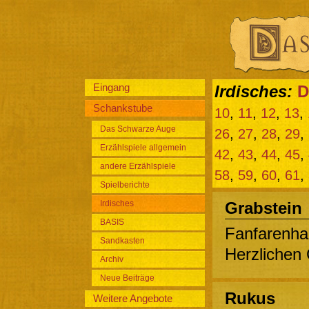
Eingang
Irdisches:
D
Schankstube
10
,
11
,
12
,
13
,
Das Schwarze Auge
26
,
27
,
28
,
29
,
Erzählspiele allgemein
42
,
43
,
44
,
45
,
andere Erzählspiele
58
,
59
,
60
,
61
,
Spielberichte
Irdisches
Grabstein
BASIS
Fanfarenha
Sandkasten
Herzlichen
Archiv
Neue Beiträge
Rukus
Weitere Angebote