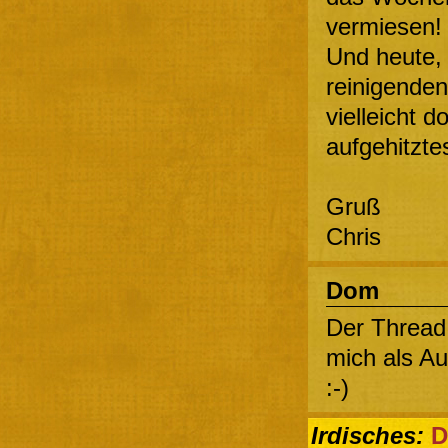
vermiesen!
Und heute,
reinigende
vielleicht 
aufgehitzte
Gruß
Chris
Dom
Der Thread i
mich als A
:-)
Irdisches:
D