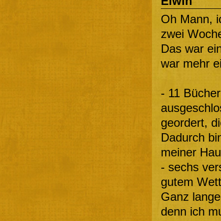
Elwin
Oh Mann, i
zwei Wochen
Das war ein
war mehr ei
- 11 Bücher
ausgeschlo
geordert, d
Dadurch bin
meiner Hau
- sechs ve
gutem Wett
Ganz lange 
denn ich mu