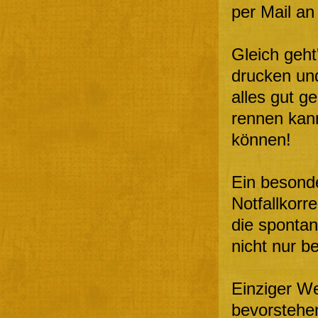
per Mail an
Gleich geh
drucken und
alles gut g
rennen kan
können!
Ein besond
Notfallkorr
die spontan
nicht nur be
Einziger We
bevorstehe