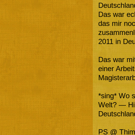
Deutschland
Das war ech
das mir no
zusammenla
2011 in De
Das war mit
einer Arbe
Magisterarb
*sing* Wo s
Welt? — Hie
Deutschlan
PS @ Thimo