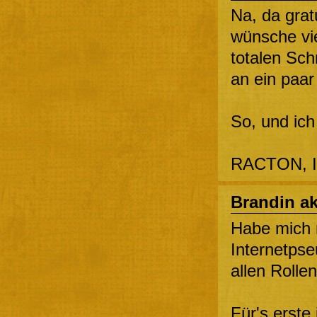
Na, da grat
wünsche vie
totalen Sch
an ein paar
So, und ich
RACTON, 
Brandin a
Habe mich n
Internetps
allen Rolle
Für's erste