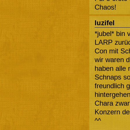
Chaos!
luzifel
*jubel* bin
LARP zurüc
Con mit Sc
wir waren d
haben alle
Schnaps so
freundlich 
hintergehe
Chara zwar 
Konzern de
^^