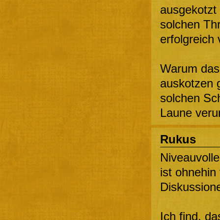
ausgekotzt
solchen Th
erfolgreich 
Warum das 
auskotzen g
solchen Sch
Laune verur
Rukus
Niveauvoll
ist ohnehin 
Diskussione
Ich find, d