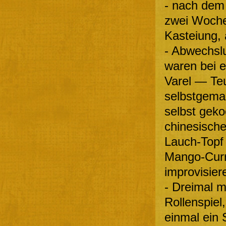
- nach dem
zwei Woche
Kasteiung, a
- Abwechsl
waren bei 
Varel — Teu
selbstgemac
selbst geko
chinesische
Lauch-Topf 
Mango-Curr
improvisier
- Dreimal m
Rollenspiel
einmal ein