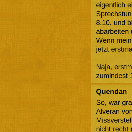
eigentlich e
Sprechstund
8.10. und b
abarbeiten
Wenn mein 
jetzt erstma
Naja, erstm
zumindest 1
Quendan
So, war gra
Alveran vom
Missverste
nicht recht