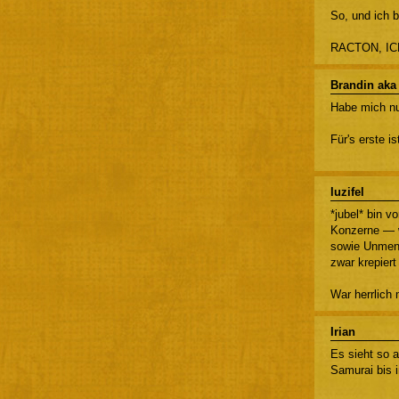
So, und ich 
RACTON, I
Brandin aka
Habe mich nu
Für's erste 
luzifel
*jubel* bin 
Konzerne — w
sowie Unmeng
zwar krepier
War herrlich
Irian
Es sieht so 
Samurai bis 