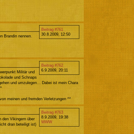
Beitrag #761
30.8.2009, 12:50
en Brandin nennen.
Beitrag #762
6.9.2009, 20:11
erpunkt Militär und
hokolade und Schnaps
rgehen und umzulegen… Dabei ist mein Chara
^
t von meinen und fremden Verletzungen ^^
Beitrag #763
8.9.2009, 19:38
n den Vikingern über
WWW
t dran beteiligt ist)