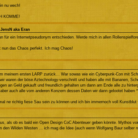
bin nu wech!
CH KOMME!
 JensN aka Eran
n für ein Internetpseudonym entschieden. Werde mich in allen Rollenspielfor
ist nun das Chaos perfekt. Ich mag Chaos!
vom meinem ersten LARP zurück… War sowas wie ein Cyberpunk-Con mit Schw
ir waren der böse Aztechnology-verschnitt und haben alle mit Bananen, Sc
en an Geld gekauft und freundlich gehalten um dann am Ende alle zu hinte
t aber auch alle vom anderen Konzern dessen Daten wir dann gelootet haben ^
 mal ne richtig fiese Sau sein zu können und ich bin immernoch voll Kunstblu
aus, als ob es bald ein Open Design CoC Abenteuer geben könnte. Mythos vo
in den Wilden Westen … ich mag die Idee (auch wenn Wolfgang Baur selber nich