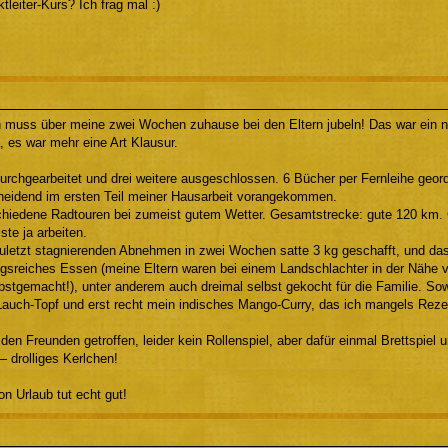
tleiter-Kurs? Ich frag mal :)
 muss über meine zwei Wochen zuhause bei den Eltern jubeln! Das war ein n
a, es war mehr eine Art Klausur.
urchgearbeitet und drei weitere ausgeschlossen. 6 Bücher per Fernleihe geord
cheidend im ersten Teil meiner Hausarbeit vorangekommen.
chiedene Radtouren bei zumeist gutem Wetter. Gesamtstrecke: gute 120 km. 
te ja arbeiten.
uletzt stagnierenden Abnehmen in zwei Wochen satte 3 kg geschafft, und das 
gsreiches Essen (meine Eltern waren bei einem Landschlachter in der Nähe v
lbstgemacht!), unter anderem auch dreimal selbst gekocht für die Familie. So
Lauch-Topf und erst recht mein indisches Mango-Curry, das ich mangels Rezep
 den Freunden getroffen, leider kein Rollenspiel, aber dafür einmal Brettspie
drolliges Kerlchen!
on Urlaub tut echt gut!