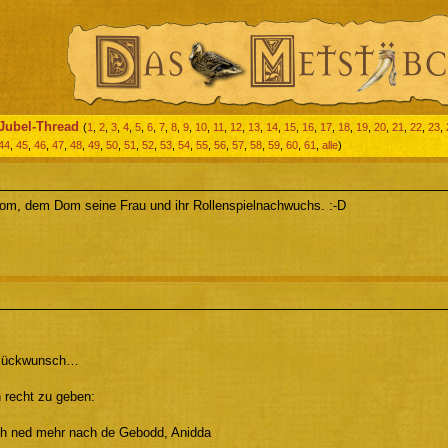
Jubel-Thread
(
1
,
2
,
3
,
4
,
5
,
6
,
7
,
8
,
9
,
10
,
11
,
12
,
13
,
14
,
15
,
16
,
17
,
18
,
19
,
20
,
21
,
22
,
23
,
44
,
45
,
46
,
47
,
48
,
49
,
50
,
51
,
52
,
53
,
54
,
55
,
56
,
57
,
58
,
59
,
60
,
61
,
alle
)
om, dem Dom seine Frau und ihr Rollenspielnachwuchs. :-D
Glückwunsch…
 recht zu geben:
h ned mehr nach de Gebodd, Anidda