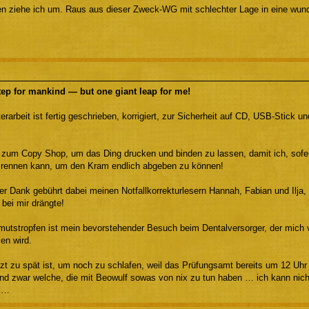
n ziehe ich um. Raus aus dieser Zweck-WG mit schlechter Lage in eine wun
tep for mankind — but one giant leap for me!
rarbeit ist fertig geschrieben, korrigiert, zur Sicherheit auf CD, USB-Stick 
s zum Copy Shop, um das Ding drucken und binden zu lassen, damit ich, sofer
rennen kann, um den Kram endlich abgeben zu können!
er Dank gebührt dabei meinen Notfallkorrekturlesern Hannah, Fabian und Ilja,
 bei mir drängte!
mutstropfen ist mein bevorstehender Besuch beim Dentalversorger, der mich v
en wird.
zt zu spät ist, um noch zu schlafen, weil das Prüfungsamt bereits um 12 Uhr
nd zwar welche, die mit Beowulf sowas von nix zu tun haben … ich kann nicht 
 …