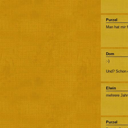
Purzel
Man hat mir f
Dom
:-)
Und? Schon e
Elwin
mehrere Jahre
Purzel