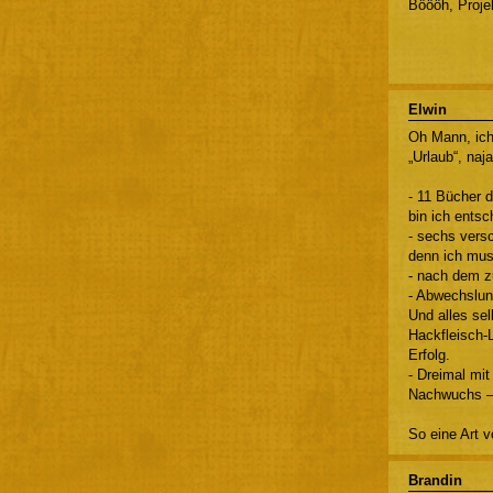
Böööh, Projek
Elwin
Oh Mann, ich
„Urlaub“, naj
- 11 Bücher d
bin ich ents
- sechs vers
denn ich muss
- nach dem z
- Abwechslun
Und alles se
Hackfleisch-
Erfolg.
- Dreimal mit
Nachwuchs — 
So eine Art v
Brandin