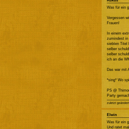
Rukus
Was für ein g
Vergessen wi
Frauen!
In einem extr
zumindest in
siebten Titel
selber schul
selber schul
ich an die W
Das war mit 
*sing* Wo sp
PS @ Thimorn
Party gemach
zuletzt geänder
Elwin
Was für ein g
Und ratet mal