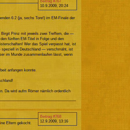
Beitrag #767
10.9.2009, 20:24
nden 6:2 (ja, sechs Tore!) im EM-Finale der
irgit Prinz mit jeweils zwei Treffern, die —
den fünften EM-Titel in Folge und den
sterschaften! Wer das Spiel verpasst hat, ist
 speziell in Deutschland — verschmäht, ist
asser im Munde zusammenlaufen lässt, wenn
beit anfangen konnte.
schland!
n. Da wird aufm Römer nämlich ordentlich
Beitrag #768
12.9.2009, 13:16
ine Eltern gekocht.