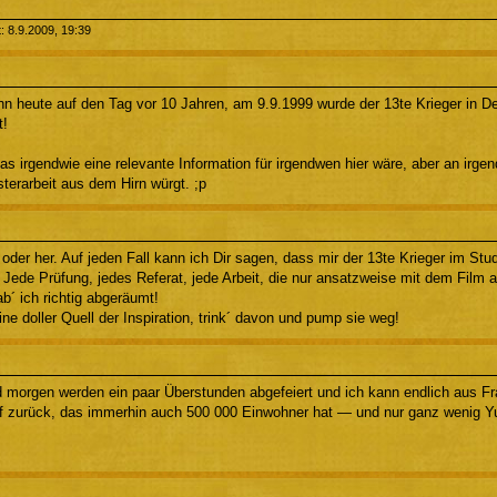
t: 8.9.2009, 19:39
enn heute auf den Tag vor 10 Jahren, am 9.9.1999 wurde der 13te Krieger in D
t!
das irgendwie eine relevante Information für irgendwen hier wäre, aber an i
terarbeit aus dem Hirn würgt. ;p
oder her. Auf jeden Fall kann ich Dir sagen, dass mir der 13te Krieger im St
 Jede Prüfung, jedes Referat, jede Arbeit, die nur ansatzweise mit dem Film a
ab´ ich richtig abgeräumt!
eine doller Quell der Inspiration, trink´ davon und pump sie weg!
d morgen werden ein paar Überstunden abgefeiert und ich kann endlich aus Fr
rf zurück, das immerhin auch 500 000 Einwohner hat — und nur ganz wenig Y