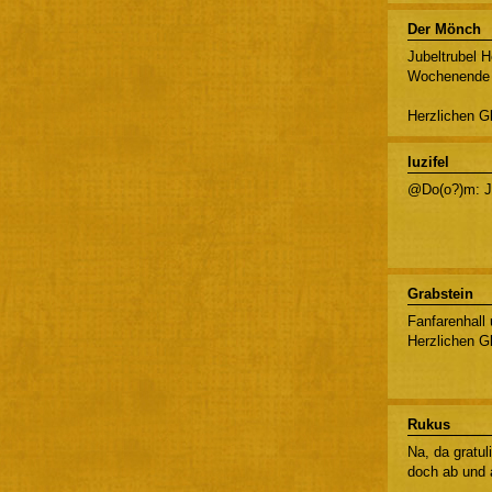
Der Mönch
Jubeltrubel 
Wochenende 
Herzlichen G
luzifel
@Do(o?)m: Ju
Grabstein
Fanfarenhall
Herzlichen G
Rukus
Na, da gratul
doch ab und a