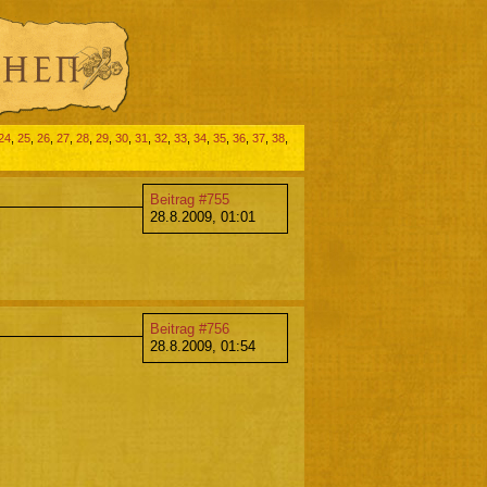
24
,
25
,
26
,
27
,
28
,
29
,
30
,
31
,
32
,
33
,
34
,
35
,
36
,
37
,
38
,
Beitrag #755
28.8.2009, 01:01
Beitrag #756
28.8.2009, 01:54