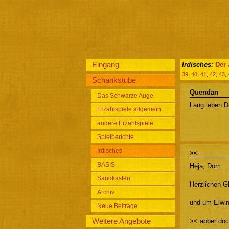
Eingang
Irdisches:
Der 
39
,
40
,
41
,
42
,
43
,
Schankstube
Quendan
Das Schwarze Auge
Lang leben D
Erzählspiele allgemein
andere Erzählspiele
Spielberichte
Irdisches
><
BASIS
Heja, Dom…
Sandkasten
Herzlichen 
Archiv
und um Elwin
Neue Beiträge
Weitere Angebote
>< abber doc