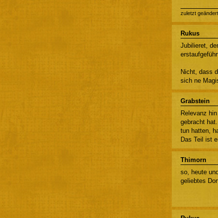
zuletzt geänder
Rukus
Jubilieret, d
erstaufgeführ
Nicht, dass 
sich ne Magis
Grabstein
Relevanz hin 
gebracht hat.
tun hatten, h
Das Teil ist 
Thimorn
so, heute un
geliebtes Do