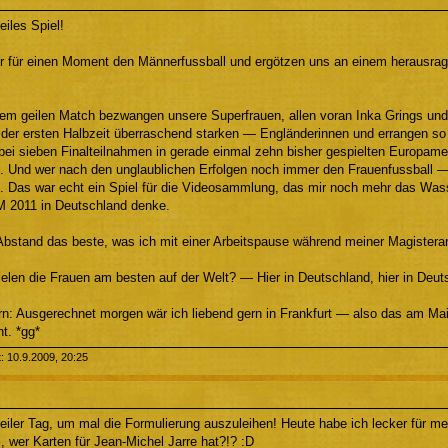
eiles Spiel!
r für einen Moment den Männerfussball und ergötzen uns an einem herausrage
em geilen Match bezwangen unsere Superfrauen, allen voran Inka Grings und B
 der ersten Halbzeit überraschend starken — Engländerinnen und errangen so 
 bei sieben Finalteilnahmen in gerade einmal zehn bisher gespielten Europamei
d. Und wer nach den unglaublichen Erfolgen noch immer den Frauenfussball —
d. Das war echt ein Spiel für die Videosammlung, das mir noch mehr das W
M 2011 in Deutschland denke.
Abstand das beste, was ich mit einer Arbeitspause während meiner Magisterar
ielen die Frauen am besten auf der Welt? — Hier in Deutschland, hier in Deut
: Ausgerechnet morgen wär ich liebend gern in Frankfurt — also das am Mai
t. *gg*
t: 10.9.2009, 20:25
eiler Tag, um mal die Formulierung auszuleihen! Heute habe ich lecker für me
, wer Karten für Jean-Michel Jarre hat?!? :D