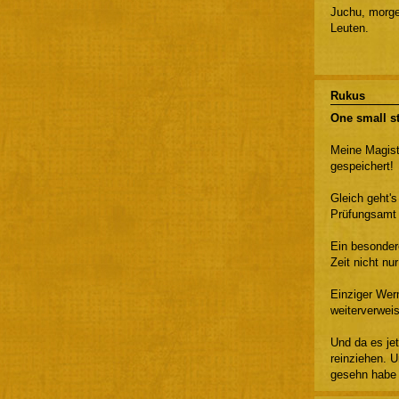
Juchu, morge
Leuten.
Rukus
One small s
Meine Magiste
gespeichert!
Gleich geht'
Prüfungsamt 
Ein besonder
Zeit nicht nur
Einziger Wer
weiterverweis
Und da es jet
reinziehen. U
gesehn habe