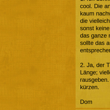
cool. Die a
kaum nachvo
die vielleic
sonst keine
das ganze n
sollte das
entspreche
2. Ja, der T
Länge; viel
rausgeben.
kürzen.
Dom