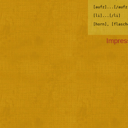
[aufz]...[/aufz
[li]...[/li]
[horn], [flasch
Impre