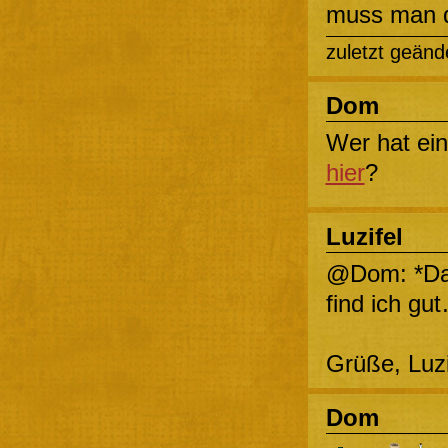
muss man 
zuletzt geänd
Dom
Wer hat ei
hier
?
Luzifel
@Dom: *Da
find ich gu
Grüße, Luz
Dom