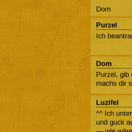
Dom
Purzel
Ich beantra
Dom
Purzel, gib
machs dir so
Luzifel
^^ Ich unte
und guck au
— wie wäre