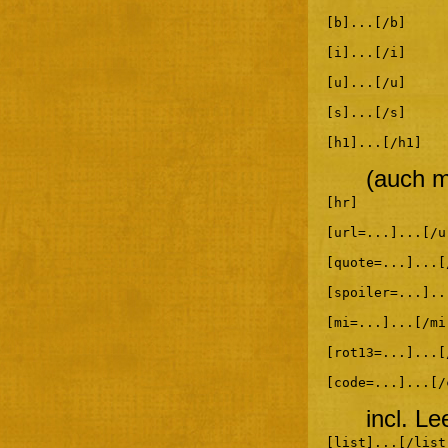
[b]...[/b]
[i]...[/i]
[u]...[/u]
[s]...[/s]
[h1]...[/h1]
(auch m
[hr]
[url=...]...[/u
[quote=...]...[
[spoiler=...]..
[mi=...]...[/mi
[rot13=...]...[
[code=...]...[/
incl. L
[list]...[/list