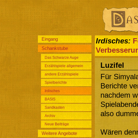
Eingang
Irdisches:
F
Schankstube
Verbesseru
Das Schwarze Auge
Luzifel
Erzählspiele allgemein
andere Erzählspiele
Für Simyala
Spielberichte
Berichte v
Irdisches
nachdem wir
BASIS
Spielabend
Sandkasten
also dummer
Archiv
Neue Beiträge
Wären denn 
Weitere Angebote