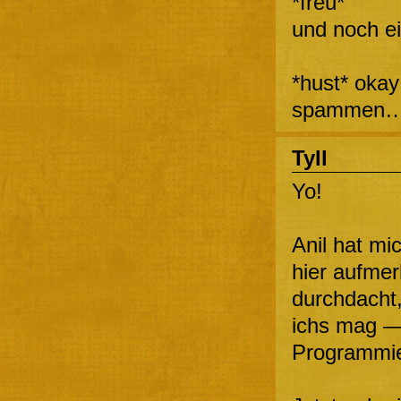
*freu*
und noch e
*hust* okay
spammen
Tyll
Yo!
Anil hat mi
hier aufme
durchdacht,
ichs mag —
Programmie