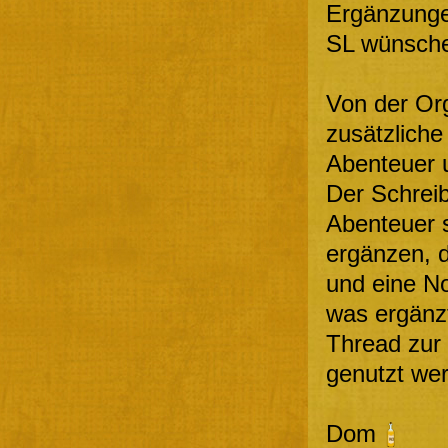
Ergänzunge
SL wünsche
Von der Org
zusätzliche
Abenteuer u
Der Schrei
Abenteuer 
ergänzen, d
und eine No
was ergänz
Thread zur 
genutzt we
Dom