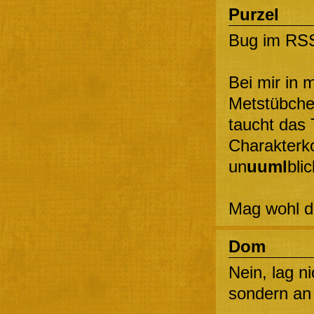
Purzel
Bug im RS
Bei mir in 
Metstübche
taucht das 
Charakterk
un
uuml
bli
Mag wohl di
Dom
Nein, lag n
sondern an u