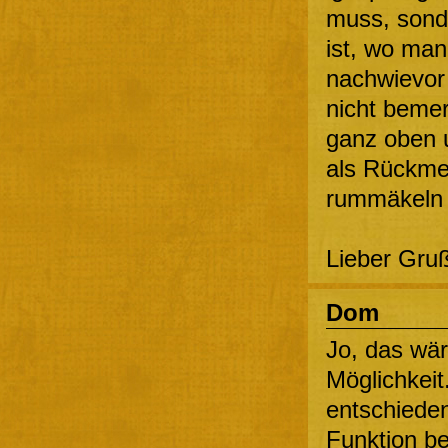
muss, sond
ist, wo ma
nachwievor 
nicht bemer
ganz oben u
als Rückmel
rummäkeln o
Lieber Gruß
Dom
Jo, das wär
Möglichkeit
entschieden
Funktion be