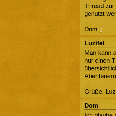
Thread zur 
genutzt we
Dom
Luzifel
Man kann a
nur einen T
übersichtli
Abenteuer
Grüße, Luz
Dom
Ich glaube 