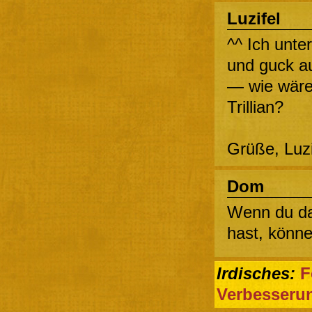
Luzifel
^^ Ich unte
und guck au
— wie wäre
Trillian?
Grüße, Luz
Dom
Wenn du da
hast, könne
Irdisches:
F
Verbesseru