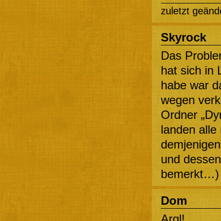
zuletzt geänd
Skyrock
Das Probl
hat sich in 
habe war d
wegen verk
Ordner „Dy
landen alle
demjenigen 
und dessen
bemerkt…)
Dom
Argl!