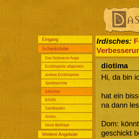
Eingang
Irdisches:
F
Schankstube
Verbesseru
Das Schwarze Auge
diotima
Erzählspiele allgemein
andere Erzählspiele
Hi, da bin 
Spielberichte
Irdisches
hat ein bi
BASIS
na dann les
Sandkasten
Archiv
Dom: könnt
Neue Beiträge
geschickt b
Weitere Angebote