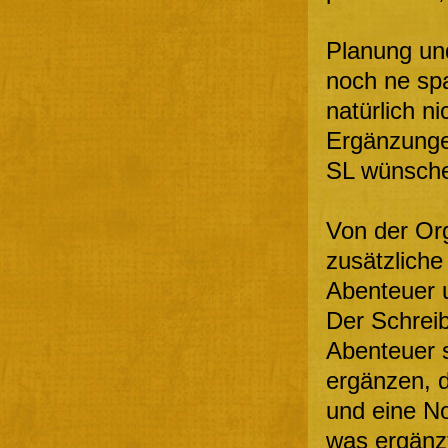
Planung und
noch ne spa
natürlich n
Ergänzunge
SL wünsche
Von der Org
zusätzliche
Abenteuer u
Der Schrei
Abenteuer 
ergänzen, d
und eine No
was ergänz