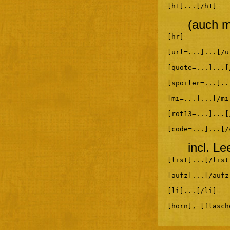
[h1]...[/h1]
(auch m
[hr]
[url=...]...[/u
[quote=...]...[
[spoiler=...]..
[mi=...]...[/mi
[rot13=...]...[
[code=...]...[/
incl. L
[list]...[/list
[aufz]...[/aufz
[li]...[/li]
[horn], [flasch