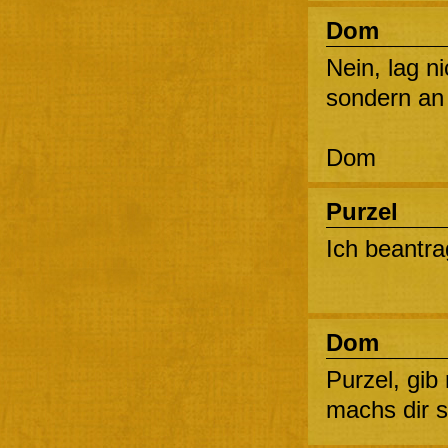
Dom
Nein, lag n
sondern an u
Dom
Purzel
Ich beantra
Dom
Purzel, gib
machs dir so