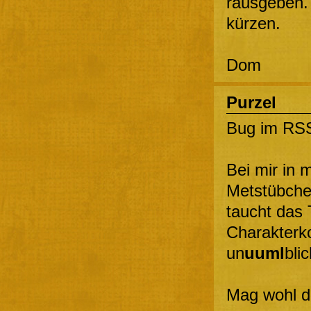
rausgeben.
kürzen.
Dom
Purzel
Bug im RS
Bei mir in 
Metstübche
taucht das 
Charakterk
un
uuml
bli
Mag wohl di