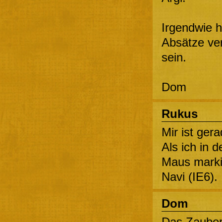
Irgendwie h
Absätze ver
sein.
Dom
Rukus
Mir ist ger
Als ich in 
Maus marki
Navi (IE6).
Dom
Das Zauber