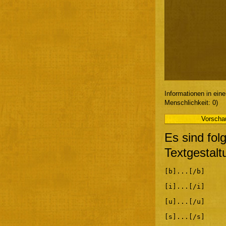
Informationen in ein
Menschlichkeit: 0)
Es sind fol
Textgestalt
[b]...[/b]
[i]...[/i]
[u]...[/u]
[s]...[/s]