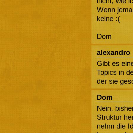
nicht, wie 
Wenn jeman
keine :(
Dom
alexandro
Gibt es ein
Topics in d
der sie ge
Dom
Nein, bishe
Struktur he
nehm die Id