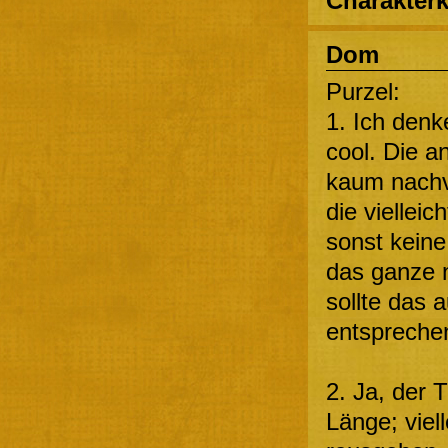
Charakterk
Dom
Purzel:
1. Ich denk
cool. Die a
kaum nachvo
die vielleic
sonst keine
das ganze n
sollte das
entspreche
2. Ja, der T
Länge; viel