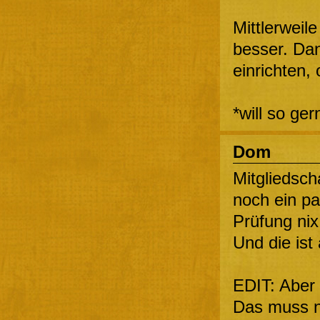
Mittlerweil
besser. Da
einrichten,
*will so ge
Dom
Mitgliedscha
noch ein pa
Prüfung ni
Und die ist
EDIT: Aber 
Das muss ni