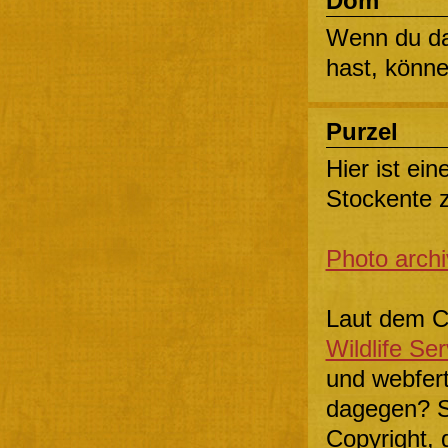
Dom
Wenn du da
hast, könne
Purzel
Hier ist ei
Stockente z
Photo arch
Laut dem C
Wildlife Ser
und webfer
dagegen? Si
Copyright, 