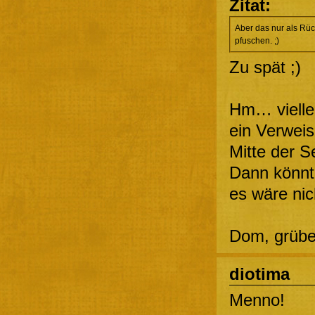
Zitat:
Aber das nur als Rüc
pfuschen. ;)
Zu spät ;)
Hm… vielle
ein Verweis 
Mitte der S
Dann könnt
es wäre nic
Dom, grübe
diotima
Menno!