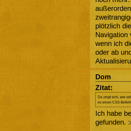
außerordent
zweitrangig
plötzlich di
Navigation 
wenn ich di
oder ab und
Aktualisier
Dom
Zitat:
Da zeigt sich, wie se
es einen CSS-Befehl
Ich habe b
gefunden. :