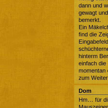
dann und w
gewagt und
bemerkt.
Ein Mäkelch
find die Ze
Eingabefeld
schüchterne
hinterm Ber
einfach die
momentan ec
zum Weiters
Dom
Hm… für di
Mauszeigers