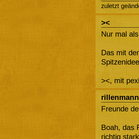
zuletzt geänd
><
Nur mal a
Das mit dem
Spitzenide
><, mit pe
rillenmann
Freunde de
Boah, das F
richtig sta