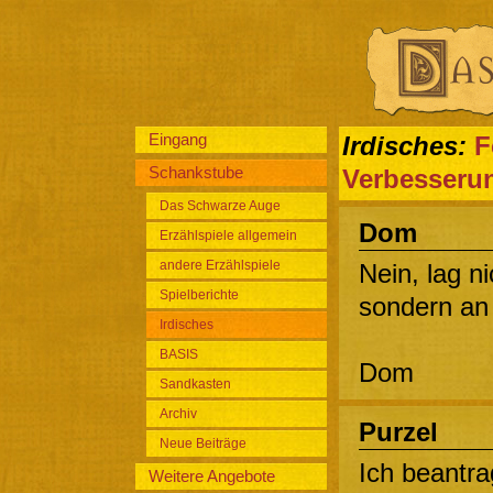
Eingang
Irdisches:
F
Schankstube
Verbesseru
Das Schwarze Auge
Dom
Erzählspiele allgemein
andere Erzählspiele
Nein, lag n
Spielberichte
sondern an u
Irdisches
BASIS
Dom
Sandkasten
Archiv
Purzel
Neue Beiträge
Ich beantra
Weitere Angebote