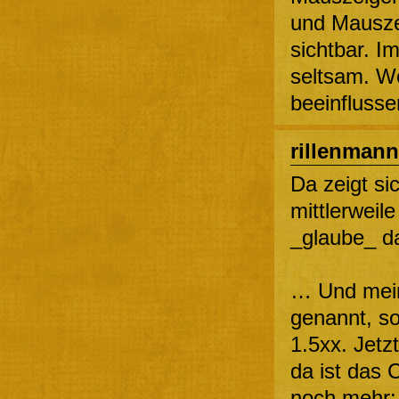
und Mausze
sichtbar. Im
seltsam. W
beeinfluss
rillenmann
Da zeigt sic
mittlerweil
_glaube_ da
… Und mein
genannt, so
1.5xx. Jetz
da ist das 
noch mehr: 