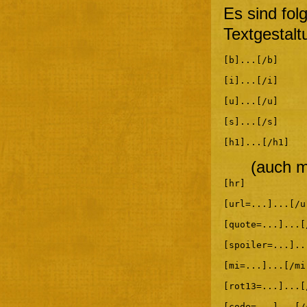
Es sind fol
Textgestalt
[b]...[/b]
[i]...[/i]
[u]...[/u]
[s]...[/s]
[h1]...[/h1]
(auch m
[hr]
[url=...]...[/u
[quote=...]...[
[spoiler=...]..
[mi=...]...[/mi
[rot13=...]...[
[code=...]...[/