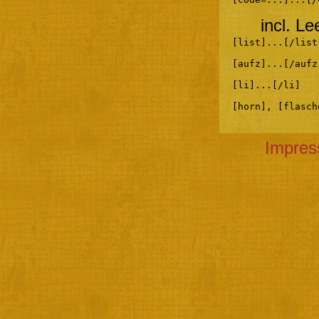
incl. L
[list]...[/list
[aufz]...[/aufz
[li]...[/li]
[horn], [flasch
Impre