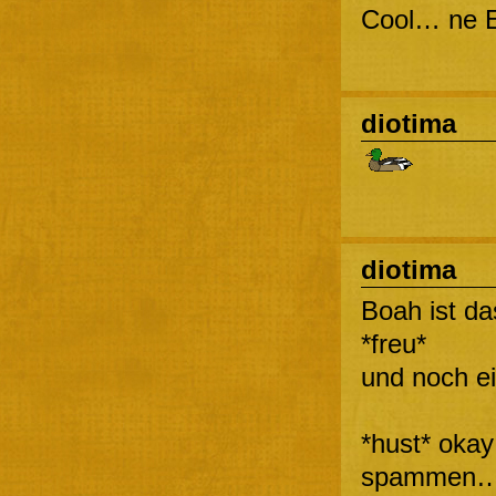
Cool… ne E
diotima
diotima
Boah ist da
*freu*
und noch e
*hust* okay
spammen