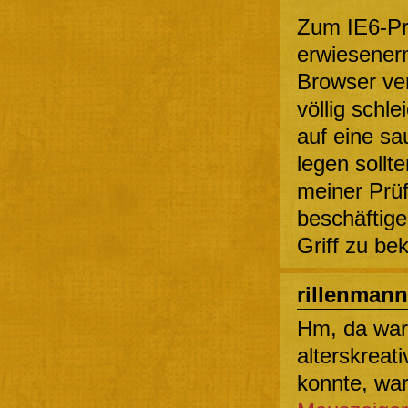
Zum IE6-Pr
erwiesener
Browser ver
völlig schle
auf eine sa
legen sollt
meiner Prüf
beschäftige
Griff zu b
rillenmann
Hm, da war
alterskreat
konnte, war