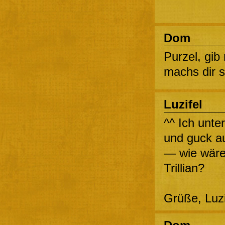
Dom
Purzel, gib
machs dir so
Luzifel
^^ Ich unte
und guck au
— wie wäre
Trillian?
Grüße, Luz