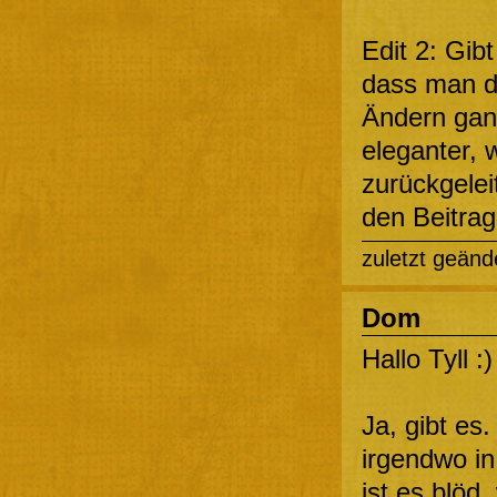
Edit 2: Gib
dass man d
Ändern ganz
eleganter, 
zurückgelei
den Beitrag
zuletzt geänd
Dom
Hallo Tyll :)
Ja, gibt es
irgendwo in 
ist es blöd