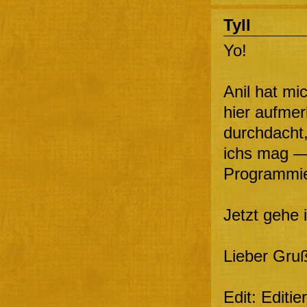
Tyll
Yo!
Anil hat mi
hier aufme
durchdacht,
ichs mag —
Programmie
Jetzt gehe 
Lieber Gruß
Edit: Editie