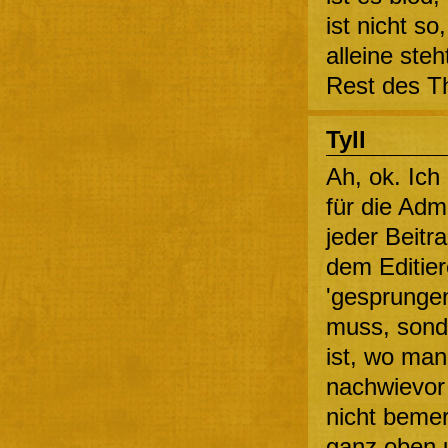
ist nicht s
alleine ste
Rest des T
Tyll
Ah, ok. Ich
für die Adm
jeder Beitr
dem Editier
'gesprungen
muss, sond
ist, wo ma
nachwievor 
nicht bemer
ganz oben u