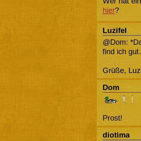
Wer hat ei
hier
?
Luzifel
@Dom: *Da
find ich gu
Grüße, Luz
Dom
Prost!
diotima