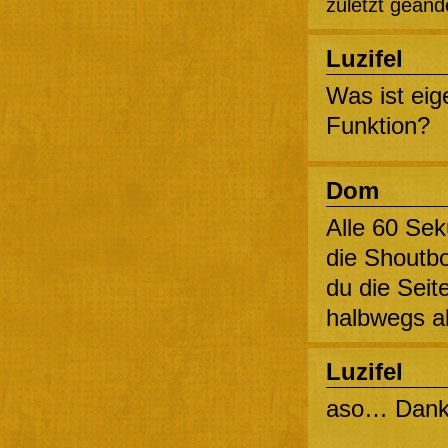
zuletzt geänd
Luzifel
Was ist eig
Funktion?
Dom
Alle 60 Sek
die Shoutbo
du die Seit
halbwegs ak
Luzifel
aso… Dan