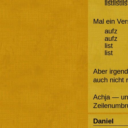
listlistlis
Mal ein Ver
aufz
aufz
list
list
Aber irgen
auch nicht 
Achja — un
Zeilenumbr
Daniel