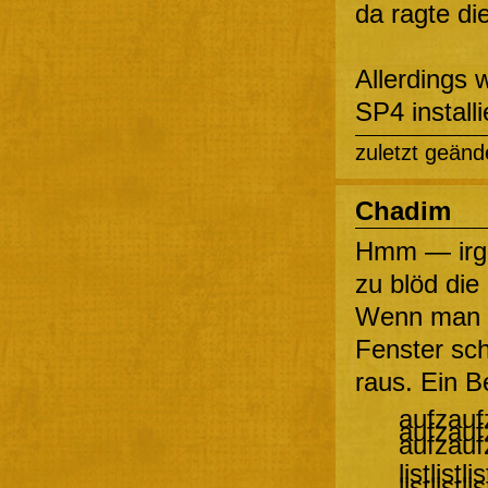
da ragte die
Allerdings
SP4 installi
zuletzt geänd
Chadim
Hmm — irge
zu blöd die 
Wenn man n
Fenster sch
raus. Ein Be
aufzauf
aufzauf
aufzauf
listlistlis
listlistlis