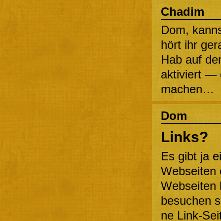
Chadim
Dom, kanns
hört ihr ge
Hab auf de
aktiviert — 
machen…
Dom
Links?
Es gibt ja e
Webseiten o
Webseiten k
besuchen so
ne Link-Sei