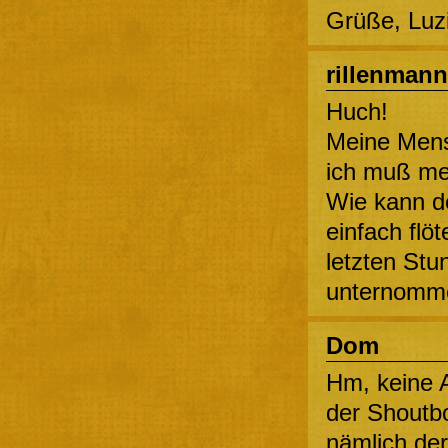
Grüße, Luz
rillenmann
Huch!
Meine Mensch
ich muß mei
Wie kann d
einfach flö
letzten Stu
unternom
Dom
Hm, keine 
der Shoutb
nämlich de