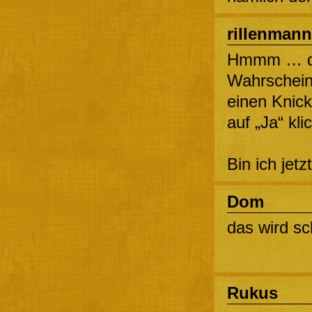
rillenmann
Hmmm … da
Wahrscheinl
einen Knick
auf „Ja“ kli
Bin ich jet
Dom
das wird sc
Rukus