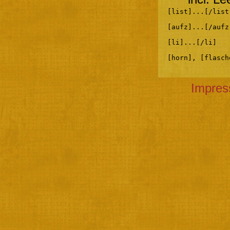
[list]...[/list
[aufz]...[/aufz
[li]...[/li]
[horn], [flasch
Impre