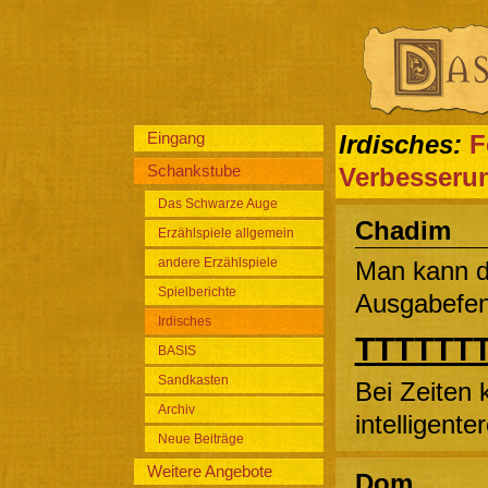
Eingang
Irdisches:
F
Schankstube
Verbesseru
Das Schwarze Auge
Chadim
Erzählspiele allgemein
andere Erzählspiele
Man kann 
Spielberichte
Ausgabefen
Irdisches
TTTTTTT
BASIS
Sandkasten
Bei Zeiten
Archiv
intelligent
Neue Beiträge
Weitere Angebote
Dom