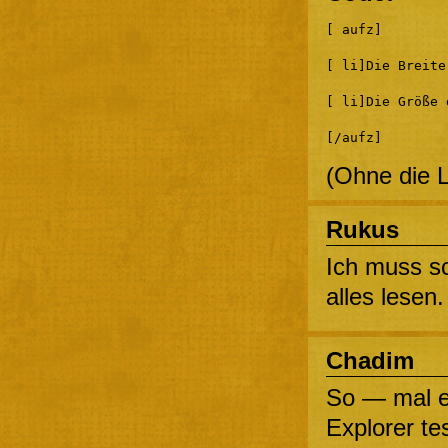
[ aufz]
[ li]Die Breite
[ li]Die Größe 
[/aufz]
(Ohne die Le
Rukus
Ich muss sc
alles lesen.
Chadim
So — mal e
Explorer te