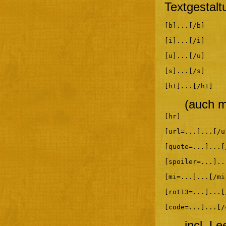
Textgestalt
[b]...[/b]
[i]...[/i]
[u]...[/u]
[s]...[/s]
[h1]...[/h1]
(auch m
[hr]
[url=...]...[/u
[quote=...]...[
[spoiler=...]..
[mi=...]...[/mi
[rot13=...]...[
[code=...]...[/
incl. L