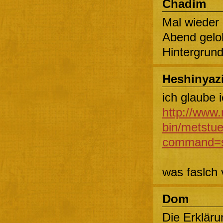
Chadim
Mal wieder
Abend gelo
Hintergrun
Heshinyaz
ich glaube 
http://www.
bin/metstu
command=sh
was faslch 
Dom
Die Erkläru