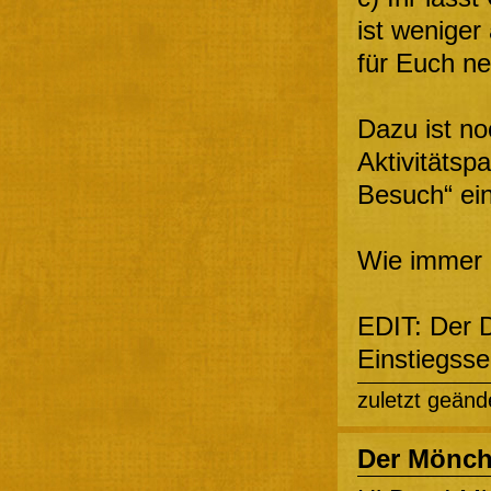
ist weniger
für Euch ne
Dazu ist n
Aktivitätsp
Besuch“ einl
Wie immer g
EDIT: Der D
Einstiegssei
zuletzt geänd
Der Mönc