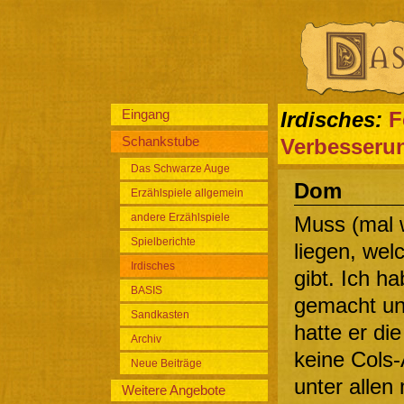
Eingang
Irdisches:
F
Schankstube
Verbesseru
Das Schwarze Auge
Dom
Erzählspiele allgemein
andere Erzählspiele
Muss (mal 
Spielberichte
liegen, wel
Irdisches
gibt. Ich h
BASIS
gemacht und
Sandkasten
hatte er die
Archiv
keine Cols-
Neue Beiträge
unter allen
Weitere Angebote