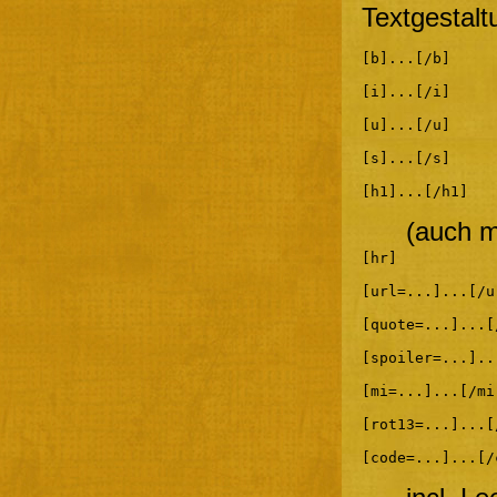
Textgestalt
[b]...[/b]
[i]...[/i]
[u]...[/u]
[s]...[/s]
[h1]...[/h1]
(auch m
[hr]
[url=...]...[/u
[quote=...]...[
[spoiler=...]..
[mi=...]...[/mi
[rot13=...]...[
[code=...]...[/