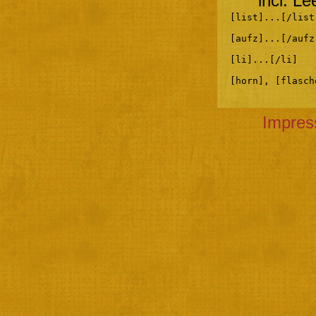
incl. L
[list]...[/list
[aufz]...[/aufz
[li]...[/li]
[horn], [flasch
Impre