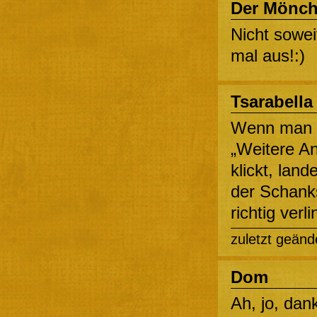
Der Mönc
Nicht sowei
mal aus!:)
Tsarabella
Wenn man i
„Weitere An
klickt, lan
der Schanks
richtig verli
zuletzt geänd
Dom
Ah, jo, dank