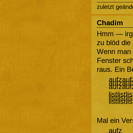
zuletzt geänd
Chadim
Hmm — irge
zu blöd die 
Wenn man n
Fenster sch
raus. Ein Be
aufzauf
aufzauf
aufzauf
listlistlis
listlistlis
listlistlis
Mal ein Ver
aufz