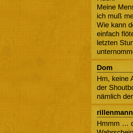
Meine Mensch
ich muß mei
Wie kann d
einfach flö
letzten Stu
unternom
Dom
Hm, keine 
der Shoutb
nämlich de
rillenmann
Hmmm … da
Wahrscheinl