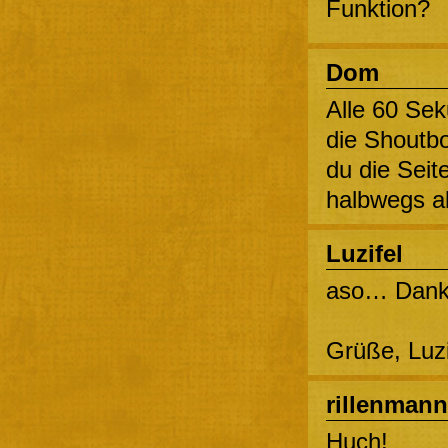
Funktion?
Dom
Alle 60 Sek
die Shoutbo
du die Seit
halbwegs ak
Luzifel
aso… Dan
Grüße, Luz
rillenmann
Huch!