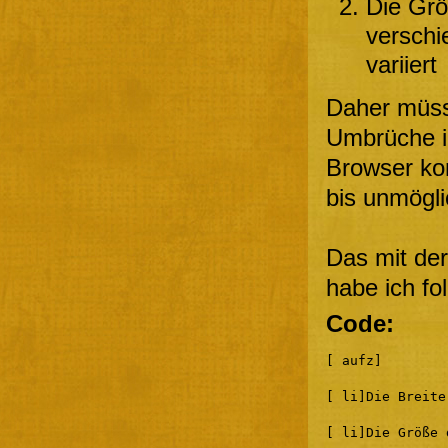
Die Grö
verschi
variiert
Daher müss
Umbrüche in
Browser kom
bis unmögli
Das mit der
habe ich fo
Code:
[ aufz]
[ li]Die Breite
[ li]Die Größe 