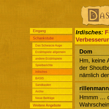
Eingang
Irdisches:
F
Schankstube
Verbesseru
Das Schwarze Auge
Dom
Erzählspiele allgemein
andere Erzählspiele
Hm, keine 
Spielberichte
der Shoutb
Irdisches
nämlich de
BASIS
Sandkasten
rillenmann
Archiv
Hmmm … da
Neue Beiträge
Wahrscheinl
Weitere Angebote