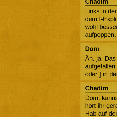
Chadim
Links in de
dem I-Explo
wohl besse
aufpoppen
Dom
Äh, ja. Das
aufgefalle
oder ] in d
Chadim
Dom, kanns
hört ihr ge
Hab auf de