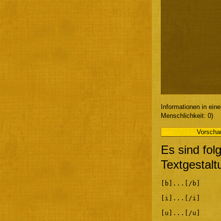
Informationen in ein
Menschlichkeit: 0)
Es sind fol
Textgestalt
[b]...[/b]
[i]...[/i]
[u]...[/u]