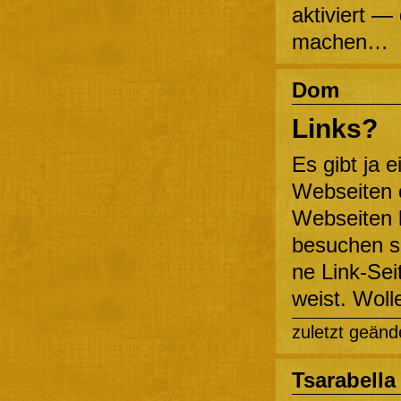
aktiviert — 
machen…
Dom
Links?
Es gibt ja e
Webseiten o
Webseiten k
besuchen so
ne Link-Sei
weist. Woll
zuletzt geänd
Tsarabella