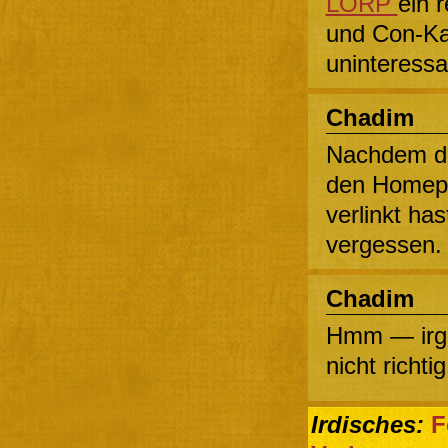
LORP
ein 
und Con-Kal
uninteress
Chadim
Nachdem du
den Homepa
verlinkt has
vergessen.
Chadim
Hmm — irge
nicht richt
Irdisches:
F