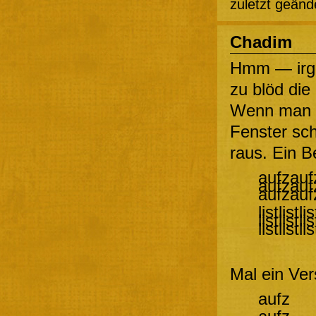
zuletzt geänd
Chadim
Hmm — irge
zu blöd die 
Wenn man n
Fenster sch
raus. Ein Be
aufzauf
aufzauf
aufzauf
listlistlis
listlistlis
listlistlis
Mal ein Ver
aufz