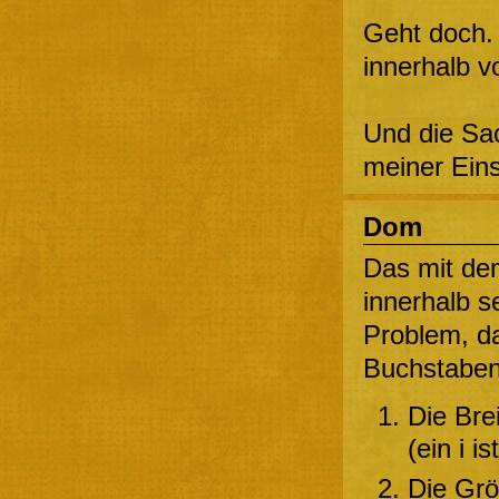
Geht doch.
innerhalb vo
Und die Sa
meiner Ein
Dom
Das mit de
innerhalb se
Problem, da
Buchstaben 
Die Bre
(ein i i
Die Grö