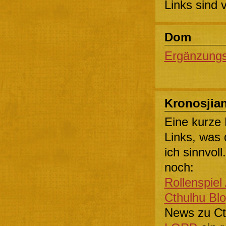
Links sind 
Dom
Ergänzungs
Kronosjia
Eine kurze 
Links, was 
ich sinnvol
noch:
Rollenspie
Cthulhu Bl
News zu Cthu