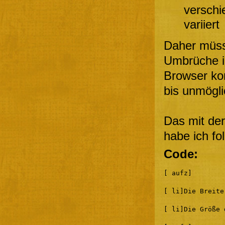
verschi
variiert
Daher müss
Umbrüche in
Browser kom
bis unmögli
Das mit der
habe ich fo
Code:
[ aufz]
[ li]Die Breite
[ li]Die Größe 