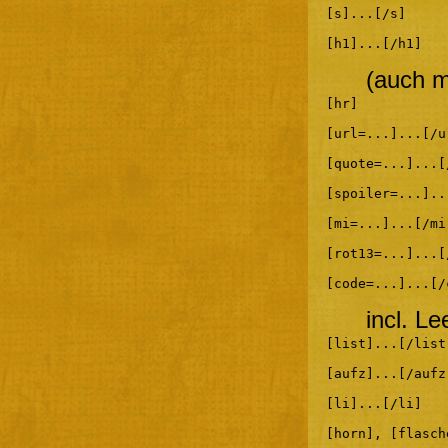
[s]...[/s]
[h1]...[/h1]
(auch m
[hr]
[url=...]...[/u
[quote=...]...[
[spoiler=...]..
[mi=...]...[/mi
[rot13=...]...[
[code=...]...[/
incl. L
[list]...[/list
[aufz]...[/aufz
[li]...[/li]
[horn], [flasch