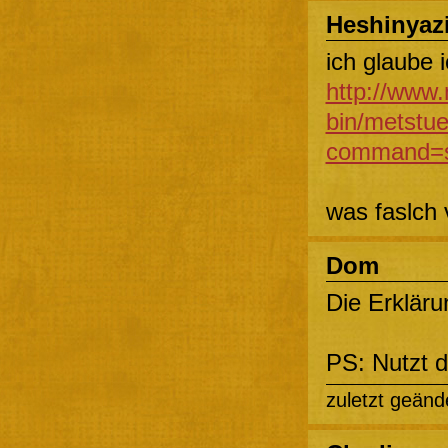
Heshinyaz
ich glaube 
http://www.
bin/metstu
command=sh
was faslch 
Dom
Die Erkläru
PS: Nutzt 
zuletzt geänd