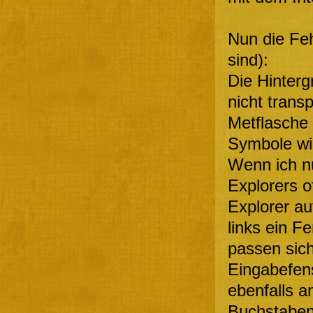
Nun die Feh
sind):
Die Hinterg
nicht transp
Metflasche 
Symbole w
Wenn ich nu
Explorers o
Explorer au
links ein F
passen sich
Eingabefens
ebenfalls an
Buchstaben,