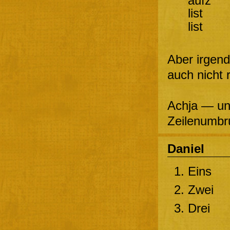
aufz
list
list
Aber irgen
auch nicht 
Achja — un
Zeilenumbr
Daniel
Eins
Zwei
Drei