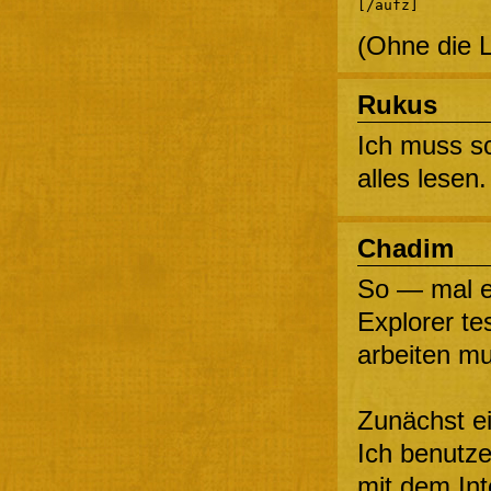
[/aufz]
(Ohne die Le
Rukus
Ich muss sc
alles lesen.
Chadim
So — mal e
Explorer te
arbeiten m
Zunächst e
Ich benutz
mit dem Int