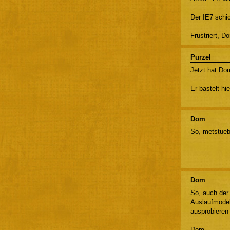
Der IE7 schic
Frustriert, D
Purzel
Jetzt hat Dom
Er bastelt hi
Dom
So, metstuebc
Dom
So, auch der 
Auslaufmodel
ausprobieren 
Dom