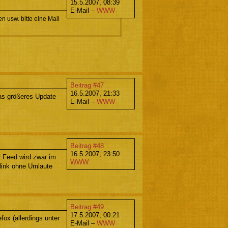
15.5.2007, 08:39
E-Mail –
WWW
 usw. bitte eine Mail
Beitrag #47
16.5.2007, 21:33
as größeres Update
E-Mail –
WWW
Beitrag #48
16.5.2007, 23:50
r Feed wird zwar im
WWW
vlink ohne Umlaute
Beitrag #49
17.5.2007, 00:21
ox (allerdings unter
E-Mail –
WWW