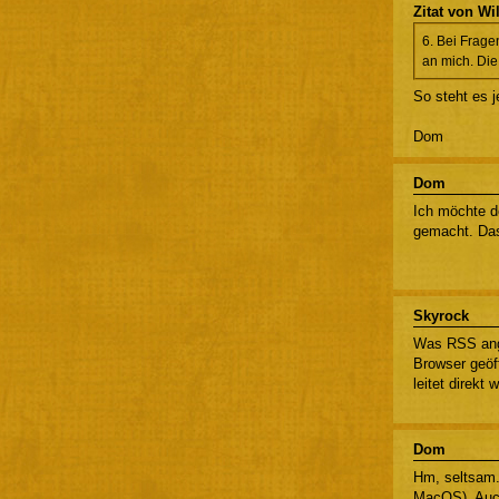
Zitat von W
6. Bei Frage
an mich. Die
So steht es j
Dom
Dom
Ich möchte d
gemacht. Das
Skyrock
Was RSS ange
Browser geöf
leitet direkt
Dom
Hm, seltsam.
MacOS). Auch