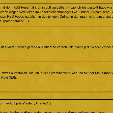
mit dem RSS-Feed hat sich in Luft aufgelöst — wie ich festgestellt habe war 
Wenn wegen verklicken im Lesezeichenmanager zwei Ordner „Dynamische Le
neuen RSS-Feeds natürlich in demjenigen Ordner in den man nicht reinschaut
e später bemerkt…)
 das Metstübchen gerade alle Absätze verschluck. Sollte jetzt wieder vorbei s
e etwas aufgefallen. Als ich in der Forenübersicht war und mit der Maus mark
 Navi (IE6).
t heißt „Update“ oder „Umstieg“ ;)
de mir das heute Abend (oder vielleicht auch erst morgen) mal anschauen.