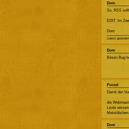
Dom
So, RSS sollt
EDIT: Im Zwei
Dom
zuletzt geänder
Dom
Bösen Bug b
Purzel
Damit der Vo
die Webmaste
Leute wissen
Metstübchen.
Dom