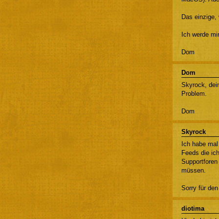
Das einzige,
Ich werde mi
Dom
Dom
Skyrock, dei
Problem.
Dom
Skyrock
Ich habe mal
Feeds die ic
Supportforen
müssen.
Sorry für den
diotima