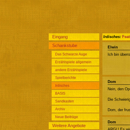
Eingang
Irdisches:
Fea
Schankstube
Elwin
Das Schwarze Auge
Ich bin überr
Erzählspiele allgemein
andere Erzählspiele
Spielberichte
Dom
Irdisches
Nein, den Op
BASIS
Die Schwierig
Sandkasten
Archiv
Dom, der frus
Neue Beiträge
Dom
Weitere Angebote
ARGL! Es wir