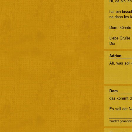
Hi, da bin i
hat ein biss
na dann les i
Dom: könnte 
Liebe Grüße
Dio
Adrian
Äh, was soll
Dom
das kommt da
Es soll der 
zuletzt geänder