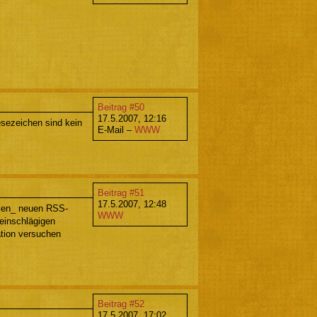
Beitrag #50
17.5.2007, 12:16
sezeichen sind kein
E-Mail –
WWW
Beitrag #51
17.5.2007, 12:48
llen_ neuen RSS-
WWW
einschlägigen
ation versuchen
Beitrag #52
17.5.2007, 17:02