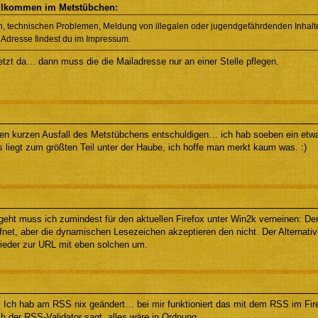
illkommen im Metstübchen:
n, technischen Problemen, Meldung von illegalen oder jugendgefährdenden Inhalten
 Adresse findest du im Impressum.
etzt da… dann muss die die Mailadresse nur an einer Stelle pflegen.
en kurzen Ausfall des Metstübchens entschuldigen… ich hab soeben ein etw
 liegt zum größten Teil unter der Haube, ich hoffe man merkt kaum was. :)
ht muss ich zumindest für den aktuellen Firefox unter Win2k verneinen: De
fnet, aber die dynamischen Lesezeichen akzeptieren den nicht. Der Alternati
 wieder zur URL mit eben solchen um.
 Ich hab am RSS nix geändert… bei mir funktioniert das mit dem RSS im Firef
 der RSS-Validator sagt, alles wäre in Ordnung.