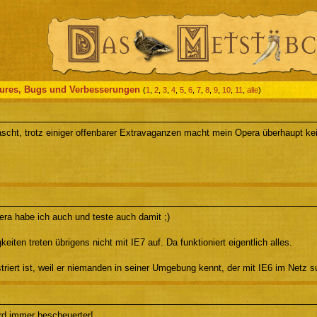
tures, Bugs und Verbesserungen
(
1
,
2
,
3
,
4
,
5
,
6
,
7
,
8
,
9
,
10
,
11
,
alle
)
ascht, trotz einiger offenbarer Extravaganzen macht mein Opera überhaupt kei
era habe ich auch und teste auch damit ;)
keiten treten übrigens nicht mit IE7 auf. Da funktioniert eigentlich alles.
triert ist, weil er niemanden in seiner Umgebung kennt, der mit IE6 im Netz su
d immer bescheuerter!