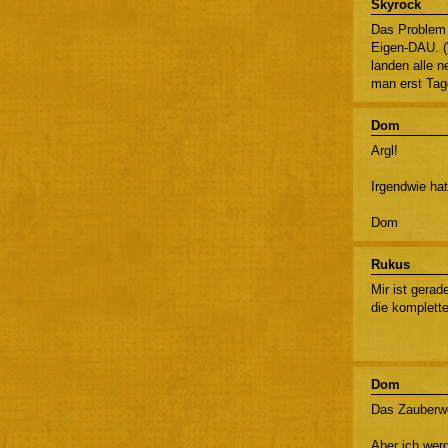
Skyrock
Das Problem 
Eigen-DAU. (
landen alle 
man erst Tag
Dom
Argl!
Irgendwie hat
Dom
Rukus
Mir ist gerad
die komplette
Dom
Das Zauberwor
Aber ich wer