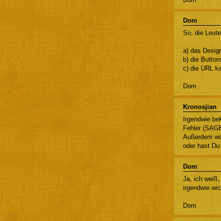
Dom
So, die Leute
a) das Design
b) die Buttons
c) die URL k
Dom
Kronosjian
Irgendwie b
Fehler (SAGE-
Außerdem wür
oder hast Du
Dom
Ja, ich weiß,
irgendwie wic
Dom