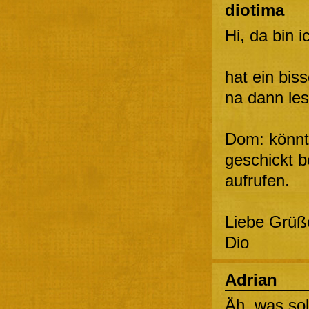
diotima
Hi, da bin 
hat ein bi
na dann les
Dom: könnt
geschickt b
aufrufen.
Liebe Grüß
Dio
Adrian
Äh, was sol