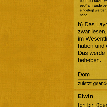
bedeutet soviel w
eeb“ am Ende bed
eingefügt werden.
habe.
b) Das Layo
zwar lesen,
im Wesentli
haben und d
Das werde 
beheben.
Dom
zuletzt geänd
Elwin
Ich bin über