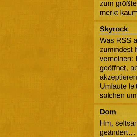
zum größten
merkt kaum
Skyrock
Was RSS a
zumindest f
verneinen:
geöffnet, 
akzeptieren
Umlaute lei
solchen um
Dom
Hm, seltsa
geändert… b