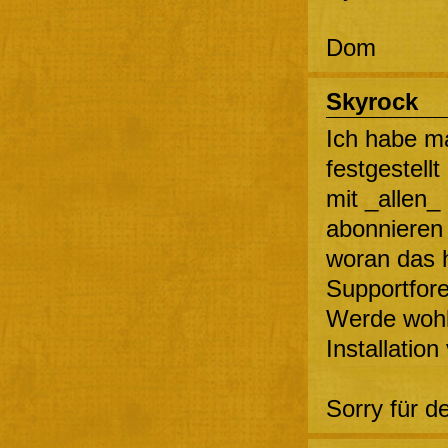
Dom
Skyrock
Ich habe m
festgestell
mit _allen
abonnieren
woran das h
Supportfore
Werde wohl 
Installatio
Sorry für d