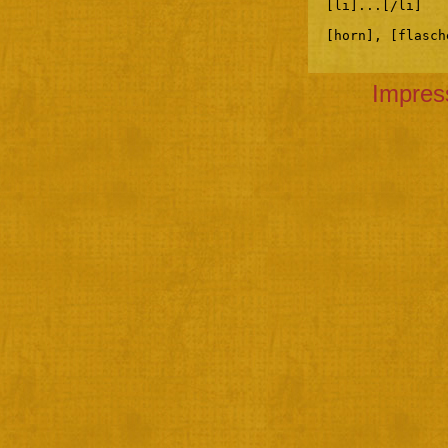
[li]...[/li]
[horn], [flasch
Impre