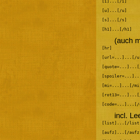
[i]...[/i]
[u]...[/u]
[s]...[/s]
[h1]...[/h1]
(auch m
[hr]
[url=...]...[/u
[quote=...]...[
[spoiler=...]..
[mi=...]...[/mi
[rot13=...]...[
[code=...]...[/
incl. L
[list]...[/list
[aufz]...[/aufz