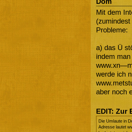
Dom
Mit dem Int
(zumindest 
Probleme:
a) das Ü s
indem man 
www.xn—me
werde ich n
www.metstu
aber noch e
EDIT: Zur 
Die Umlaute in Do
Adresse lautet 