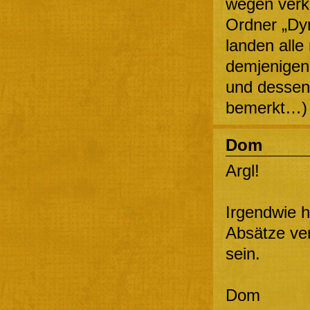
wegen verk
Ordner „Dy
landen alle
demjenigen 
und dessen
bemerkt…)
Dom
Argl!
Irgendwie h
Absätze ver
sein.
Dom