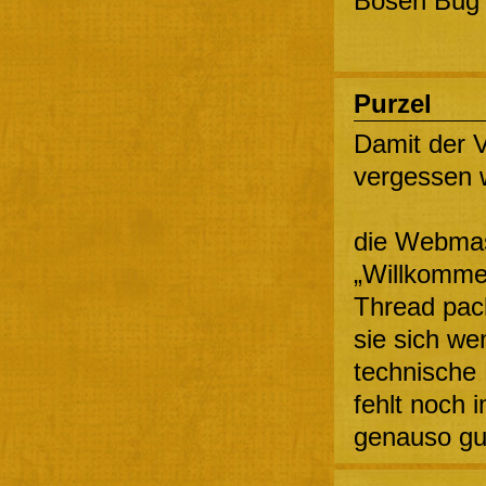
Bösen Bug 
Purzel
Damit der V
vergessen w
die Webmas
„Willkommen
Thread pac
sie sich w
technische 
fehlt noch 
genauso gu