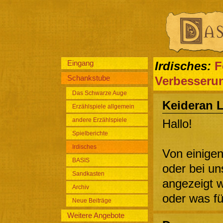
Eingang
Irdisches:
F
Schankstube
Verbesseru
Das Schwarze Auge
Keideran 
Erzählspiele allgemein
andere Erzählspiele
Hallo!
Spielberichte
Irdisches
Von einigen
BASIS
oder bei un
Sandkasten
angezeigt w
Archiv
oder was f
Neue Beiträge
Weitere Angebote