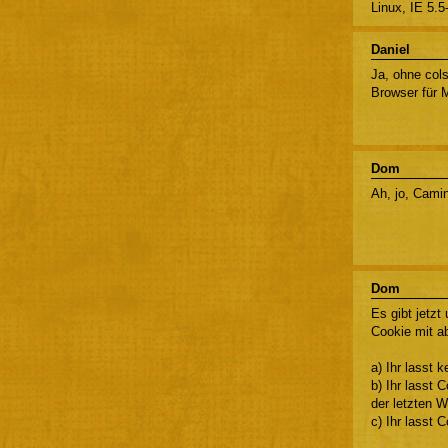
Linux, IE 5.5
Daniel
Ja, ohne cols
Browser für 
Dom
Ah, jo, Camin
Dom
Es gibt jetzt
Cookie mit ab
a) Ihr lasst 
b) Ihr lasst 
der letzten 
c) Ihr lasst 