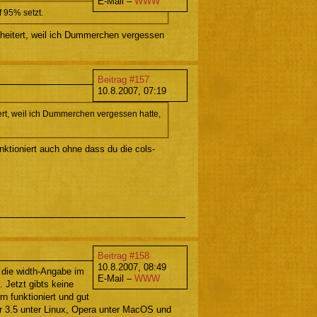
E-Mail –
WWW
f 95% setzt.
cheitert, weil ich Dummerchen vergessen
Beitrag #157
10.8.2007, 07:19
ert, weil ich Dummerchen vergessen hatte,
nktioniert auch ohne dass du die cols-
Beitrag #158
10.8.2007, 08:49
 die width-Angabe im
E-Mail –
WWW
 Jetzt gibts keine
n funktioniert und gut
or 3.5 unter Linux, Opera unter MacOS und