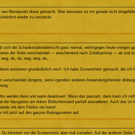
l nen Menüpunkt draus gemacht. Was besseres ist mir gerade nicht eingefall
cheinlich wieder zu versteckt.
lt sich die Schankstubenübersicht ganz normal, wohingegen heute morgen gar
sieren der Seite verschwindet — anscheinend nach Zufallsprinzip — ab und an
a, weg, da, da, weg, weg, da, …
bleme existieren grundsätzlich noch. Ich habe Screenshots gemacht, die ich h
on verschwindet übrigens, wenn irgendein anderes Anwendungsfenster drüberge
erung
chts werden dann und wann deaktiviert. Wenn das passiert, dann kann ich m
d die Navigation am linken Bildschirmrand partiell ausradieren. Auch das ist l
ends mit dem Firefox ran kann!
 tritt jetzt auf den ganzen Beitragsseiten auf.
 Du könntest mir die Screenshots aber mal zumailen. Auf der anderen Seite h