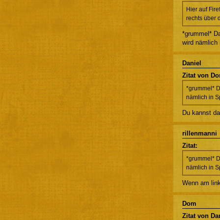
Hier auf Fir
rechts über 
*grummel* Das
wird nämlich 
Daniel
Zitat von D
*grummel* Da
nämlich in S
Du kannst da
rillenmanni
Zitat:
*grummel* Da
nämlich in S
Wenn am link
Dom
Zitat von Da