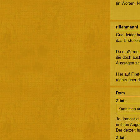
(in Worten: 
rillenmanni
Gna, leider h
das Erstellen
Du mußt meine
die doch auc
Aussagen sch
Hier auf Fire
rechts über d
Dom
Zitat:
Kann man au
Ja, kannst d
in ihren Auge
Der derzeit h
Zitat: