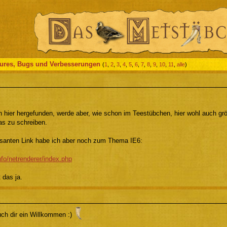
tures, Bugs und Verbesserungen
(
1
,
2
,
3
,
4
,
5
,
6
,
7
,
8
,
9
,
10
,
11
,
alle
)
 hier hergefunden, werde aber, wie schon im Teestübchen, hier wohl auch grö
s zu schreiben.
ssanten Link habe ich aber noch zum Thema IE6:
info/netrenderer/index.php
t das ja.
uch dir ein Willkommen :)