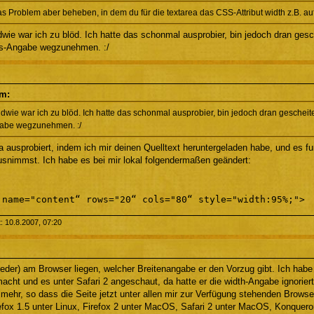
s Problem aber beheben, in dem du für die textarea das CSS-Attribut width z.B. au
dwie war ich zu blöd. Ich hatte das schonmal ausprobier, bin jedoch dran ges
ols-Angabe wegzunehmen. :/
om:
dwie war ich zu blöd. Ich hatte das schonmal ausprobier, bin jedoch dran gescheit
gabe wegzunehmen. :/
a ausprobiert, indem ich mir deinen Quelltext heruntergeladen habe, und es fu
snimmst. Ich habe es bei mir lokal folgendermaßen geändert:
 name="content“ rows="20“ cols="80“ style="width:95%;">
t: 10.8.2007, 07:20
eder) am Browser liegen, welcher Breitenangabe er den Vorzug gibt. Ich habe
cht und es unter Safari 2 angeschaut, da hatte er die width-Angabe ignoriert.
ehr, so dass die Seite jetzt unter allen mir zur Verfügung stehenden Browser
refox 1.5 unter Linux, Firefox 2 unter MacOS, Safari 2 unter MacOS, Konquer