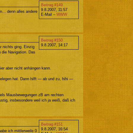
Beitrag #149
9.8.2007, 11:57
en… denn alles andere
E-Mail –
WWW
Beitrag #150
9.8.2007, 14:17
 nichts ging. Einzig
 die Navigation. Das
ier aber nicht anhängen kann.
legen hat. Dann hilft — ab und zu, hihi —
ittels Mausbewegungen zB am rechten
ustig, insbesondere weil ich ja weiß, daß ich
Beitrag #151
9.8.2007, 16:54
abe ich mittlerweile 0