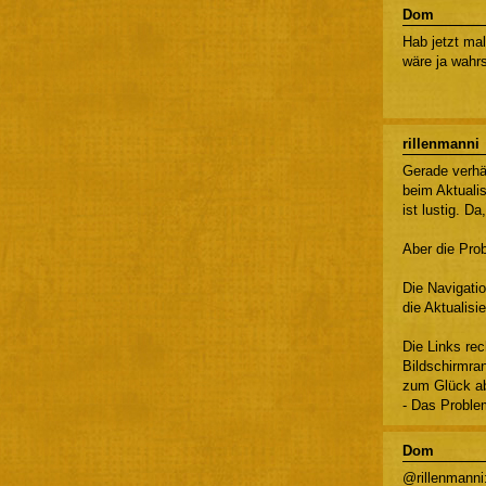
Dom
Hab jetzt ma
wäre ja wahrs
rillenmanni
Gerade verhä
beim Aktuali
ist lustig. D
Aber die Pro
Die Navigati
die Aktualisi
Die Links re
Bildschirmran
zum Glück ab
- Das Problem
Dom
@rillenmanni: