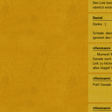
Den Link kenn
nämlich erst
Daniel
Danke. :)
Schade, dass 
ignoriert den
rillenmanni
… Moment! Mit
Gerade noch 
Link zu klic
alles klappt! 
rillenmanni
Pah! Gerade s
rillenmanni