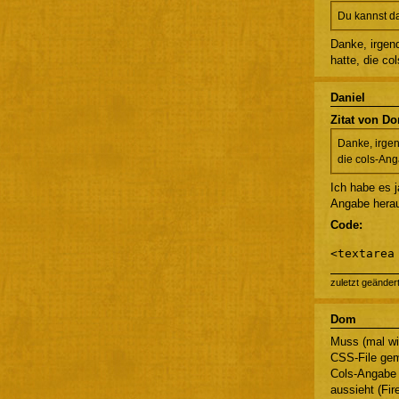
Du kannst da
Danke, irgen
hatte, die c
Daniel
Zitat von D
Danke, irgen
die cols-An
Ich habe es j
Angabe herau
Code:
<textarea
zuletzt geänder
Dom
Muss (mal wi
CSS-File gema
Cols-Angabe m
aussieht (Fi