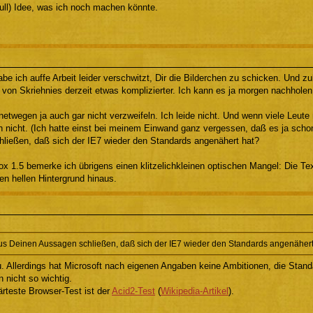
Null) Idee, was ich noch machen könnte.
abe ich auffe Arbeit leider verschwitzt, Dir die Bilderchen zu schicken. Und z
 von Skriehnies derzeit etwas komplizierter. Ich kann es ja morgen nachholen
twegen ja auch gar nicht verzweifeln. Ich leide nicht. Und wenn viele Leute 
h nicht. (Ich hatte einst bei meinem Einwand ganz vergessen, daß es ja sch
ließen, daß sich der IE7 wieder den Standards angenähert hat?
fox 1.5 bemerke ich übrigens einen klitzelichkleinen optischen Mangel: Die Text
en hellen Hintergrund hinaus.
s Deinen Aussagen schließen, daß sich der IE7 wieder den Standards angenähert
u. Allerdings hat Microsoft nach eigenen Angaben keine Ambitionen, die Stand
n nicht so wichtig.
ärteste Browser-Test ist der
Acid2-Test
(
Wikipedia-Artikel
).