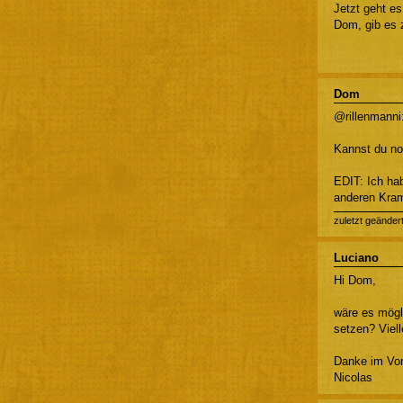
Jetzt geht es
Dom, gib es 
Dom
@rillenmanni:
Kannst du noc
EDIT: Ich ha
anderen Krams
zuletzt geänder
Luciano
Hi Dom,
wäre es mögl
setzen? Viel
Danke im Vo
Nicolas