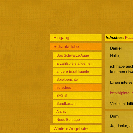
Eingang
Irdisches:
Fea
Schankstube
Daniel
Das Schwarze Auge
Hallo,
Erzählspiele allgemein
ich habe auch
andere Erzählspiele
kommen etwa
Spielberichte
Einen intere
Irdisches
http://ipinfo.
BASIS
Sandkasten
Vielleicht hilf
Archiv
Dom
Neue Beiträge
Ja, danke, a
Weitere Angebote