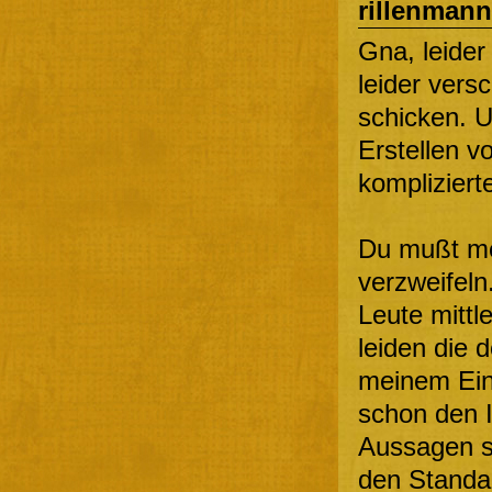
rillenmann
Gna, leider
leider versc
schicken. U
Erstellen v
kompliziert
Du mußt me
verzweifeln
Leute mittl
leiden die d
meinem Ein
schon den 
Aussagen sc
den Standa