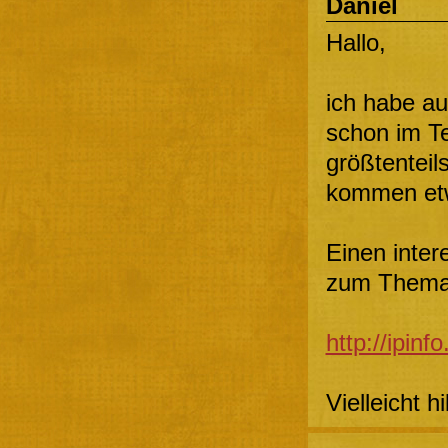
Daniel
Hallo,
ich habe au
schon im T
größtenteil
kommen etw
Einen inter
zum Thema
http://ipinf
Vielleicht hi