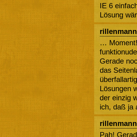
IE 6 einfac
Lösung wär
rillenmann
… Moment!
funktionudel
Gerade noch
das Seiten
überfallarti
Lösungen w
der einzig
ich, daß ja 
rillenmann
Pah! Gerade