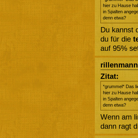
hier zu Hause hab
in Spalten angege
denn etwa?
Du kannst 
du für die
t
auf 95% set
rillenmann
Zitat:
*grummel* Das lie
hier zu Hause hab
in Spalten angege
denn etwa?
Wenn am li
dann ragt d