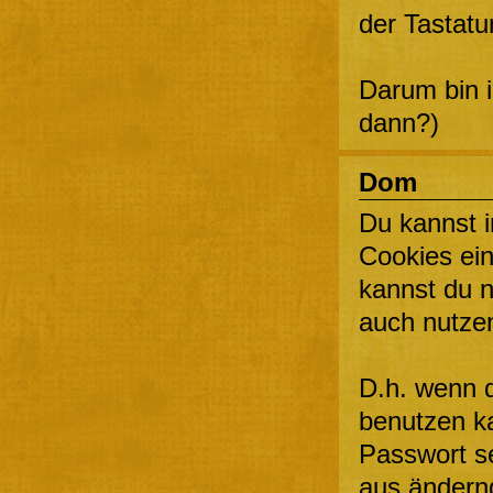
der Tastat
Darum bin i
dann?)
Dom
Du kannst 
Cookies ein
kannst du n
auch nutze
D.h. wenn d
benutzen ka
Passwort s
aus ändernd