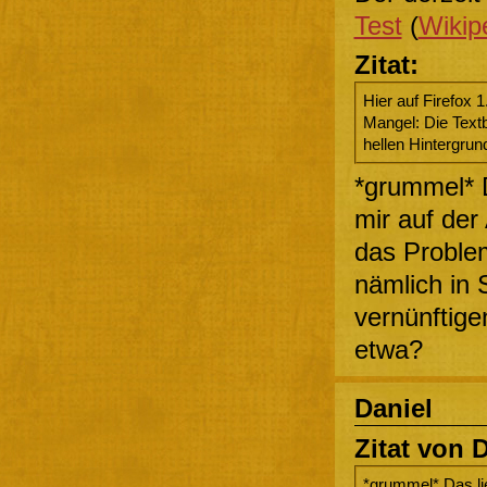
Test
(
Wikipe
Zitat:
Hier auf Firefox 
Mangel: Die Textb
hellen Hintergrun
*grummel* D
mir auf der
das Problem
nämlich in 
vernünftige
etwa?
Daniel
Zitat von 
*grummel* Das lie