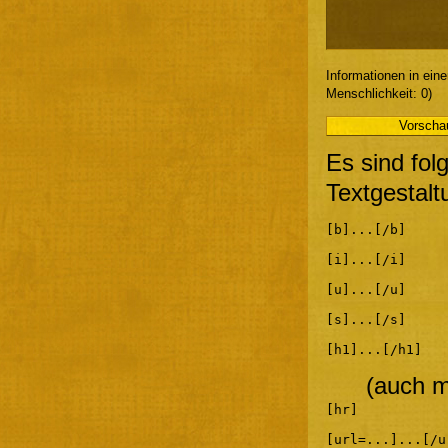
Informationen in ein
Menschlichkeit: 0)
Es sind fol
Textgestalt
[b]...[/b]
[i]...[/i]
[u]...[/u]
[s]...[/s]
[h1]...[/h1]
(auch m
[hr]
[url=...]...[/u