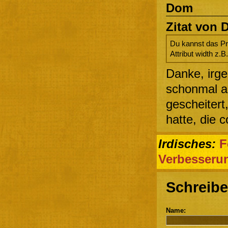
Dom
Zitat von D
Du kannst das Pr
Attribut width z.B
Danke, irge
schonmal au
gescheiter
hatte, die
Irdisches:
F
Verbesseru
Schreibe
Name: