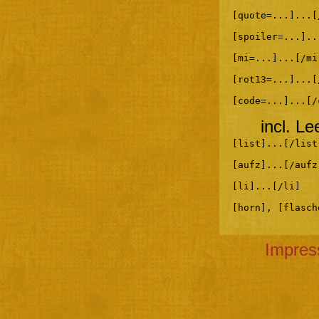
[quote=...]...[
[spoiler=...]..
[mi=...]...[/mi
[rot13=...]...[
[code=...]...[/
incl. L
[list]...[/list
[aufz]...[/aufz
[li]...[/li]
[horn], [flasch
Impre