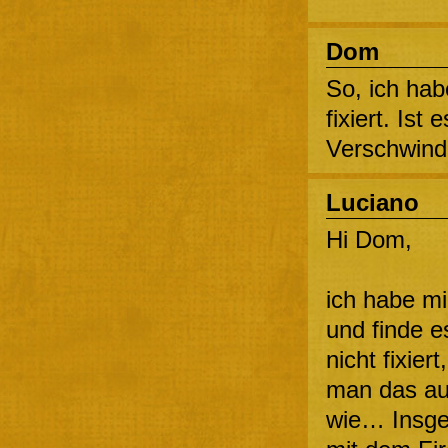
Dom
So, ich hab
fixiert. Ist 
Verschwind
Luciano
Hi Dom,
ich habe m
und finde e
nicht fixier
man das au
wie… Insges