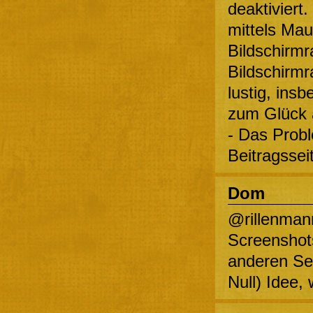
deaktiviert
mittels Ma
Bildschirmr
Bildschirmr
lustig, insb
zum Glück 
- Das Probl
Beitragssei
Dom
@rillenmann
Screenshots
anderen Sei
Null) Idee,