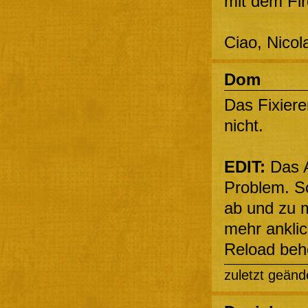
mit dem Fir
Ciao, Nicol
Dom
Das Fixiere
nicht.
EDIT:
Das A
Problem. Sc
ab und zu 
mehr anklic
Reload behe
zuletzt geänd