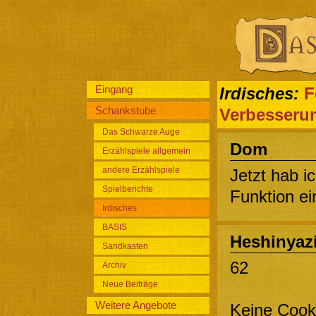
Eingang
Irdisches:
F
Schankstube
Verbesseru
Das Schwarze Auge
Dom
Erzählspiele allgemein
andere Erzählspiele
Jetzt hab i
Spielberichte
Funktion ei
Irdisches
BASIS
Heshinyaz
Sandkasten
62
Archiv
Neue Beiträge
Weitere Angebote
Keine Cook