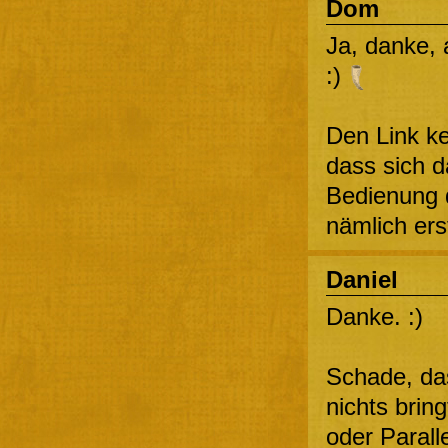
Dom
Ja, danke, 
:)
Den Link ke
dass sich d
Bedienung d
nämlich ers
Daniel
Danke. :)
Schade, das
nichts brin
oder Parall