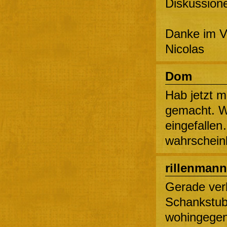
Diskussion
Danke im V
Nicolas
Dom
Hab jetzt 
gemacht. Wa
eingefallen
wahrscheinl
rillenmann
Gerade verh
Schankstub
wohingegen