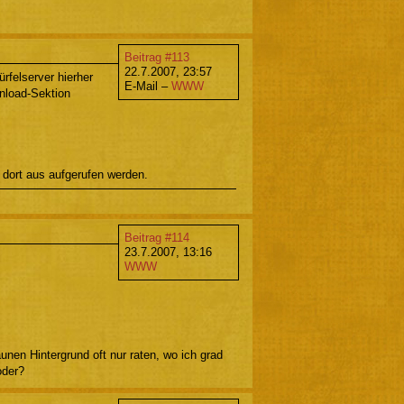
Beitrag #113
22.7.2007, 23:57
rfelserver hierher
E-Mail –
WWW
nload-Sektion
 dort aus aufgerufen werden.
Beitrag #114
23.7.2007, 13:16
WWW
unen Hintergrund oft nur raten, wo ich grad
oder?