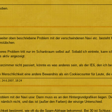
hoben.
weiter oben beschriebene Problem mit der verschwindenen Navi etc. besteht H
erstübchen.
eres Problem tritt nur im Schankraum selbst auf. Sobald ich eintrete, kann ic
ls aktiv angezeigt.
erzimmer nicht passiert, könnte es was anderes sein, als der IE6, den ich be
e Menschlichkeit eine andere Bewandnis als ein Cookiecounter für Leute, die 
t: 24.6.2007, 18:24
oblem mit der Navi usw: Dann muss es an den Hintergrundgrafiken liegen. Di
nämlich nicht, und das ist (außer den Farben) der einzige Unterschied.
chkeit bestimmt, wie oft du die Spam-Abfrage bekommst. Bei 30 ist Schluss