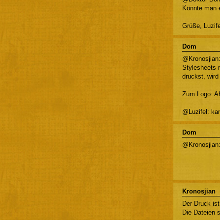
Könnte man e
Grüße, Luzif
Dom
@Kronosjian:
Stylesheets 
druckst, wir
Zum Logo: Ah
@Luzifel: ka
Dom
@Kronosjian:
Kronosjian
Der Druck ist
Die Dateien s