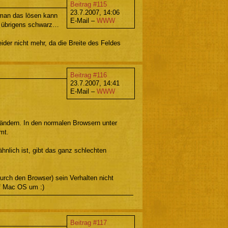
Beitrag #115
23.7.2007, 14:06
 man das lösen kann
E-Mail –
WWW
or übrigens schwarz…
ider nicht mehr, da die Breite des Feldes
Beitrag #116
23.7.2007, 14:41
E-Mail –
WWW
 ändern. In den normalen Browsern unter
mt.
lich ist, gibt das ganz schlechten
urch den Browser) sein Verhalten nicht
uf Mac OS um :)
Beitrag #117