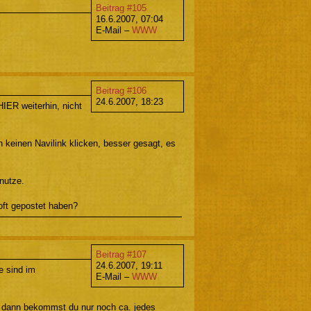
Beitrag #105
16.6.2007, 07:04
E-Mail –
WWW
Beitrag #106
24.6.2007, 18:23
IER weiterhin, nicht
h keinen Navilink klicken, besser gesagt, es
nutze.
oft gepostet haben?
Beitrag #107
24.6.2007, 19:11
e sind im
E-Mail –
WWW
; dann bekommst du nur noch ca. jedes