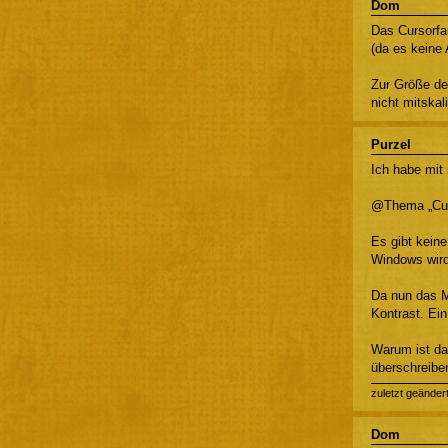
Dom
Das Cursorfa
(da es keine 
Zur Größe des
nicht mitskal
Purzel
Ich habe mi
@Thema „Cur
Es gibt kein
Windows wird
Da nun das M
Kontrast. Ein
Warum ist da
überschreibe
zuletzt geänder
Dom