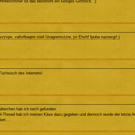
Hinterzimmer ist das bestimmt ein lustiges Gimmick. ;)
Tvzzvpx, vaforfbaqrer süef Uvagremvzzre, jvr Ehxhf fpuba nazrexgr!:)
üchsisch des Internets!
Käferchen hab ich noch gefunden:
-Thread hab ich meinen Käse dazu gegeben und dennoch wurde der letzte Aut
siert…