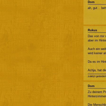
Dom
ah, gut… be
Rukus
Das von mir 
aber im Hint
Auch ein weit
wird keiner a
Da es im Hint
Achja, hat di
zuletzt geänder
Dom
Zu deinem Pr
Hinterzimmer 
Die Menschli