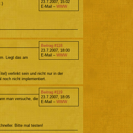
23.7.2007, 15:02
:)
E-Mail –
WWW
Beitrag #118
23.7.2007, 18:00
E-Mail –
WWW
sam. Liegt das am
el) verlinkt sein und nicht nur in der
l noch nicht implementiert.
Beitrag #119
23.7.2007, 18:05
kann man versuche, die
E-Mail –
WWW
neller. Bitte mal testen!