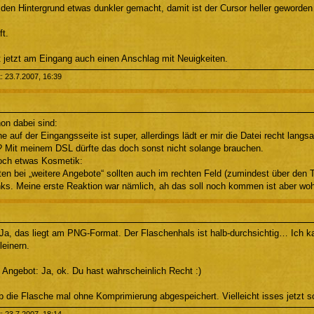
 den Hintergrund etwas dunkler gemacht, damit ist der Cursor heller geworden 
ft.
t jetzt am Eingang auch einen Anschlag mit Neuigkeiten.
t: 23.7.2007, 16:39
on dabei sind:
e auf der Eingangsseite ist super, allerdings lädt er mir die Datei recht lang
Mit meinem DSL dürfte das doch sonst nicht solange brauchen.
och etwas Kosmetik:
ten bei „weitere Angebote“ sollten auch im rechten Feld (zumindest über den Tit
nks. Meine erste Reaktion war nämlich, ah das soll noch kommen ist aber woh
 Ja, das liegt am PNG-Format. Der Flaschenhals ist halb-durchsichtig… Ich 
leinern.
 Angebot: Ja, ok. Du hast wahrscheinlich Recht :)
 die Flasche mal ohne Komprimierung abgespeichert. Vielleicht isses jetzt sch