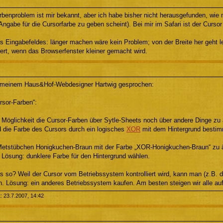
rbenproblem ist mir bekannt, aber ich habe bisher nicht herausgefunden, wie
Angabe für die Cursorfarbe zu geben scheint). Bei mir im Safari ist der Curs
 Eingabefeldes: länger machen wäre kein Problem; von der Breite her geht le
iert, wenn das Browserfenster kleiner gemacht wird.
t meinem Haus&Hof-Webdesigner Hartwig gesprochen:
sor-Farben“:
e Möglichkeit die Cursor-Farben über Sytle-Sheets noch über andere Dinge zu
 die Farbe des Cursors durch ein logisches
XOR
mit dem Hintergrund bestim
etstübchen Honigkuchen-Braun mit der Farbe „XOR-Honigkuchen-Braun“ zu ähn
 Lösung: dunklere Farbe für den Hintergrund wählen.
s so? Weil der Cursor vom Betriebssystem kontrolliert wird, kann man (z.B. d
n. Lösung: ein anderes Betriebssystem kaufen. Am besten steigen wir alle a
t: 23.7.2007, 14:42