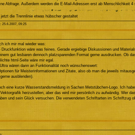
ine Abfrage. Außerdem werden die E-Mail-Adressen erst ab Menschlichkeit 4 s
jetzt die Trennlinie etwas hübscher gestaltet
t: 25.6.2007, 09:25
h ich mir mal wieder was:
ne Druckfunktion wäre was feines. Gerade ergiebige Diskussionen und Materia
 einem gut lesbaren dennoch platzsparenden Format gerne ausdrucken. Ob da
lichte html-Seite wäre mir egal.
 Ultra wären dann an Funktionalität noch wünschenswert:
Optionen für Meisterinformationen und Zitate, also ob man die jeweils mitausg
 gerne ausblenden).
ch eine kurze Wasserstandsmeldung in Sachen Metstübchen-Logo. Ich habe 
Vektorgrafik herzustellen, aber das wird mir persönlich zu aufwändig. Wer das
ben und sein Glück versuchen. Die verwendeten Schriftarten im Schriftzug 
m: