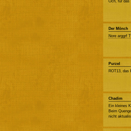
Och, für das 
Der Mönch
Nore arggrf 
Purzel
ROT13, das F
Chadim
Ein kleines 
Beim Quengel
nicht aktuali