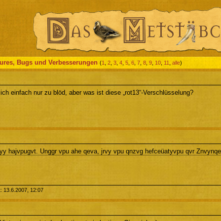
tures, Bugs und Verbesserungen
(
1
,
2
,
3
,
4
,
5
,
6
,
7
,
8
,
9
,
10
,
11
,
alle
)
n ich einfach nur zu blöd, aber was ist diese „rot13“-Verschlüsselung?
byy hajvpugvt. Unggr vpu ahe qeva, jrvy vpu qnzvg hefceüatyvpu qvr Znvynqerf
t: 13.6.2007, 12:07