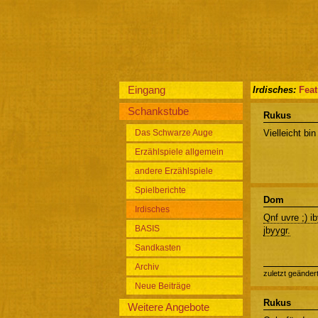
Eingang
Irdisches:
Fea
Schankstube
Rukus
Das Schwarze Auge
Vielleicht bi
Erzählspiele allgemein
andere Erzählspiele
Spielberichte
Dom
Irdisches
Qnf uvre ;) i
BASIS
jbyygr.
Sandkasten
Archiv
zuletzt geänder
Neue Beiträge
Rukus
Weitere Angebote