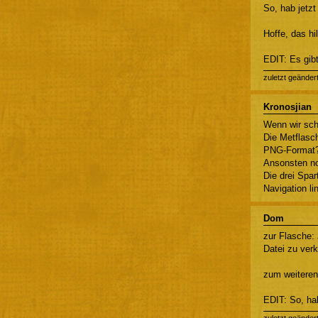
So, hab jetzt
Hoffe, das hil
EDIT: Es gib
zuletzt geänder
Kronosjian
Wenn wir sch
Die Metflasch
PNG-Format? 
Ansonsten n
Die drei Spar
Navigation li
Dom
zur Flasche:
Datei zu verk
zum weiteren
EDIT: So, hab