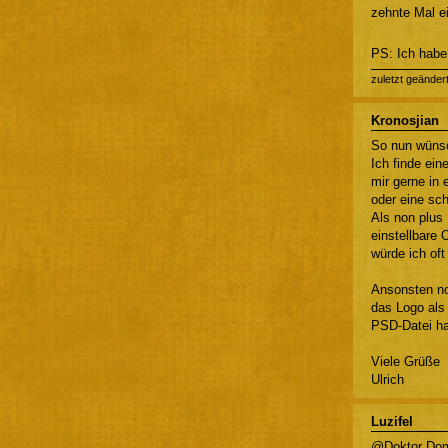
zehnte Mal e
PS: Ich habe 
zuletzt geänder
Kronosjian
So nun wünsc
Ich finde ei
mir gerne in
oder eine sch
Als non plus
einstellbare 
würde ich oft
Ansonsten no
das Logo als 
PSD-Datei ha
Viele Grüße
Ulrich
Luzifel
@Doktor Do