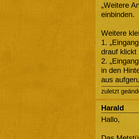
„Weitere A
einbinden.
Weitere kl
1. „Eingang
drauf klickt
2. „Eingang
in den Hint
aus aufger
zuletzt geänd
Harald
Hallo,
Das Metstüb