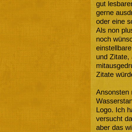
gut lesbar
gerne ausd
oder eine s
Als non plu
noch wünsc
einstellbar
und Zitate,
mitausgedru
Zitate würd
Ansonsten 
Wasserstan
Logo. Ich h
versucht da
aber das wi