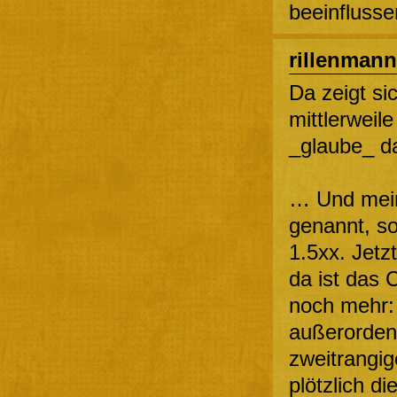
beeinfluss
rillenmann
Da zeigt sic
mittlerweil
_glaube_ da
… Und mein
genannt, so
1.5xx. Jetz
da ist das 
noch mehr: 
außerordent
zweitrangig
plötzlich di