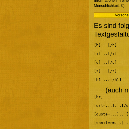
Informationen in ein
Menschlichkeit: 0)
Es sind fol
Textgestalt
[b]...[/b]
[i]...[/i]
[u]...[/u]
[s]...[/s]
[h1]...[/h1]
(auch m
[hr]
[url=...]...[/u
[quote=...]...[
[spoiler=...]..