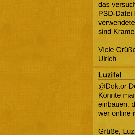
das versuch
PSD-Datei 
verwendeten
sind Krame
Viele Grüß
Ulrich
Luzifel
@Doktor D
Könnte man 
einbauen, d
wer online i
Grüße, Luz