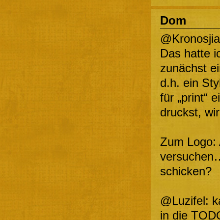
Dom
@Kronosjian
Das hatte i
zunächst ei
d.h. ein S
für „print“
druckst, wi
Zum Logo: A
versuchen…
schicken?
@Luzifel: 
in die TODO