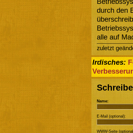
Betriebssys
durch den B
überschreib
Betriebssys
alle auf Ma
zuletzt geänd
Irdisches:
F
Verbesseru
Schreibe
Name:
E-Mail (optional):
WWW-Seite (optional