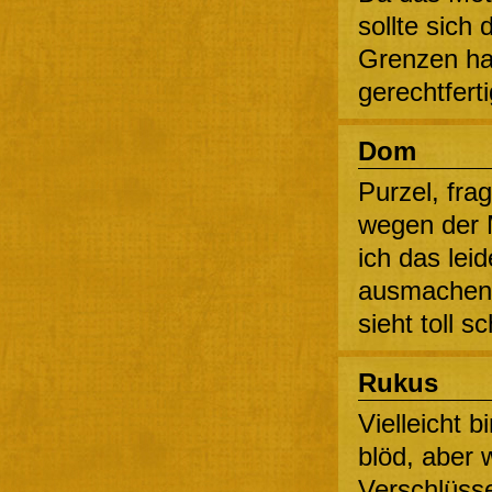
sollte sich
Grenzen hal
gerechtferti
Dom
Purzel, fra
wegen der 
ich das lei
ausmachen…
sieht toll 
Rukus
Vielleicht b
blöd, aber w
Verschlüss