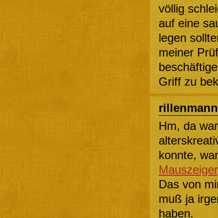
völlig schle
auf eine sa
legen sollt
meiner Prüf
beschäftige
Griff zu b
rillenmann
Hm, da war
alterskreat
konnte, war
Mauszeiger
Das von mi
muß ja irge
haben.