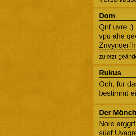
Dom
Qnf uvre ;)
vpu ahe qev
Znvynqerffr
zuletzt geänd
Rukus
Och, für da
bestimmt ei
Der Mönc
Nore arggrf
süef Uvagre