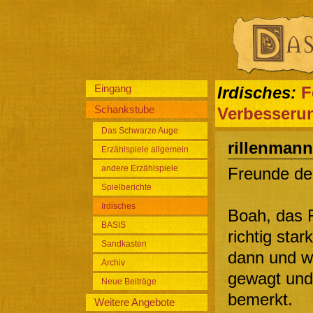
Eingang
Irdisches:
F
Schankstube
Verbesseru
Das Schwarze Auge
rillenmann
Erzählspiele allgemein
andere Erzählspiele
Freunde de
Spielberichte
Irdisches
Boah, das F
BASIS
richtig sta
Sandkasten
dann und w
Archiv
gewagt und
Neue Beiträge
bemerkt.
Weitere Angebote