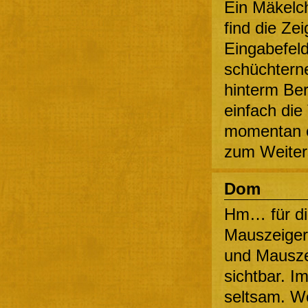
Ein Mäkelch
find die Ze
Eingabefeld
schüchterne
hinterm Ber
einfach die
momentan ec
zum Weiters
Dom
Hm… für di
Mauszeigers
und Mausze
sichtbar. Im
seltsam. W