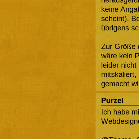
keine Angab
scheint). Be
übrigens s
Zur Größe 
wäre kein P
leider nich
mitskaliert
gemacht wi
Purzel
Ich habe m
Webdesigne