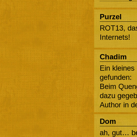
Purzel
ROT13, das
Internets!
Chadim
Ein kleines
gefunden:
Beim Queng
dazu gegeb
Author in d
Dom
ah, gut… b