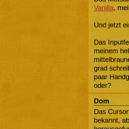
Vanilla
, mei
Und jetzt ei
Das Inputfel
meinem hel
mittelbraun
grad schrei
paar Handgr
oder?
Dom
Das Cursorf
bekannt, ab
herausgefu