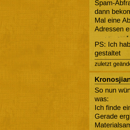
Spam-Abfra
dann bekom
Mal eine A
Adressen er
PS: Ich hab
gestaltet
zuletzt geänd
Kronosjia
So nun wün
was:
Ich finde e
Gerade erg
Materialsam