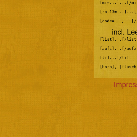
[mi=...]...[/mi
[rot13=...]...[
[code=...]...[/
incl. L
[list]...[/list
[aufz]...[/aufz
[li]...[/li]
[horn], [flasch
Impre