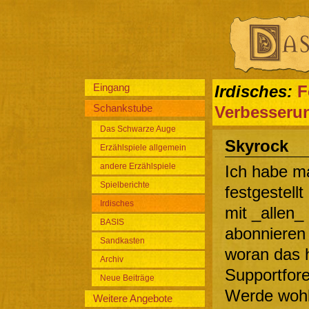
Eingang
Irdisches:
F
Schankstube
Verbesseru
Das Schwarze Auge
Skyrock
Erzählspiele allgemein
andere Erzählspiele
Ich habe m
Spielberichte
festgestell
Irdisches
mit _allen
BASIS
abonnieren
Sandkasten
woran das h
Archiv
Supportfore
Neue Beiträge
Werde wohl 
Weitere Angebote