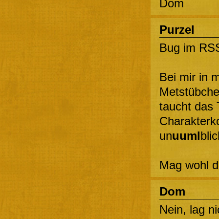
Dom
Purzel
Bug im RS
Bei mir in 
Metstübche
taucht das 
Charakterk
un
uuml
bli
Mag wohl di
Dom
Nein, lag n