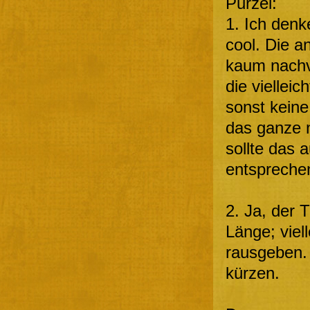
Purzel:
1. Ich denk
cool. Die a
kaum nachvo
die vielleic
sonst keine
das ganze n
sollte das
entspreche
2. Ja, der T
Länge; viel
rausgeben.
kürzen.