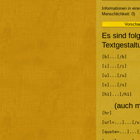
Informationen in ein
Menschlichkeit: 0)
Es sind fol
Textgestalt
[b]...[/b]
[i]...[/i]
[u]...[/u]
[s]...[/s]
[h1]...[/h1]
(auch m
[hr]
[url=...]...[/u
[quote=...]...[