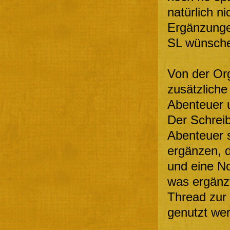
natürlich n
Ergänzunge
SL wünsche
Von der Org
zusätzliche
Abenteuer u
Der Schrei
Abenteuer 
ergänzen, d
und eine No
was ergänz
Thread zur 
genutzt we