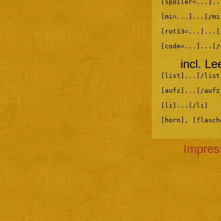
[spoiler=...]..
[mi=...]...[/mi
[rot13=...]...[
[code=...]...[/
incl. L
[list]...[/list
[aufz]...[/aufz
[li]...[/li]
[horn], [flasch
Impre