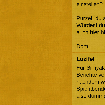
einstellen?
Purzel, du 
Würdest du 
auch hier h
Dom
Luzifel
Für Simyala
Berichte v
nachdem wir
Spielabend
also dummer