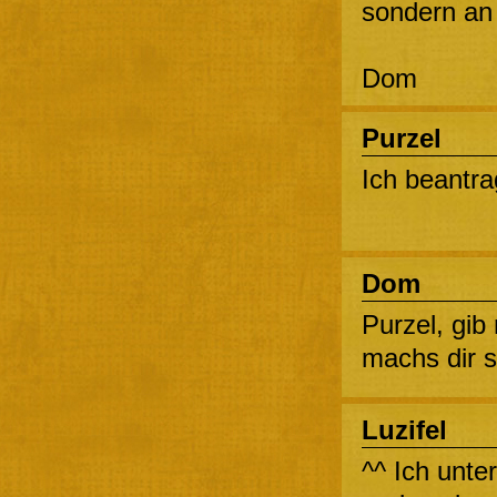
sondern an u
Dom
Purzel
Ich beantra
Dom
Purzel, gib
machs dir so
Luzifel
^^ Ich unte