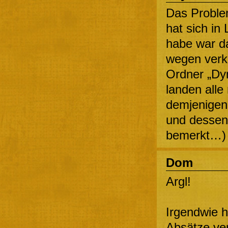
Das Probl
hat sich in 
habe war d
wegen verk
Ordner „Dy
landen alle
demjenigen 
und dessen
bemerkt…)
Dom
Argl!
Irgendwie h
Absätze ver