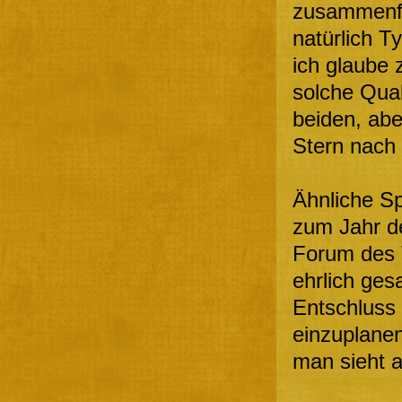
zusammenfas
natürlich T
ich glaube 
solche Qual
beiden, abe
Stern nach
Ähnliche Sp
zum Jahr d
Forum des 
ehrlich ge
Entschluss
einzuplanen
man sieht a