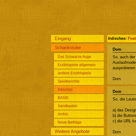
Eingang
Irdisches:
Fea
Schankstube
Dom
Das Schwarze Auge
So, auch der 
Auslaufmodel
Erzählspiele allgemein
ausprobieren 
andere Erzählspiele
Dom
Spielberichte
Irdisches
Dom
BASIS
So, die Leute
Sandkasten
a) das Design
Archiv
b) die Buttons
c) die URL k
Neue Beiträge
Weitere Angebote
Dom