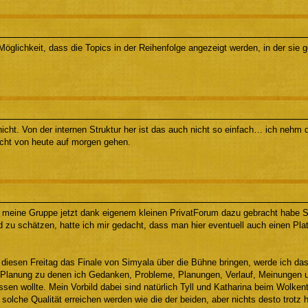
Möglichkeit, dass die Topics in der Reihenfolge angezeigt werden, in der sie
nicht. Von der internen Struktur her ist das auch nicht so einfach… ich nehm d
nicht von heute auf morgen gehen.
meine Gruppe jetzt dank eigenem kleinen PrivatForum dazu gebracht habe Sp
 zu schätzen, hatte ich mir gedacht, dass man hier eventuell auch einen Plat
diesen Freitag das Finale von Simyala über die Bühne bringen, werde ich d
 Planung zu denen ich Gedanken, Probleme, Planungen, Verlauf, Meinungen und
en wollte. Mein Vorbild dabei sind natürlich Tyll und Katharina beim Wolken
 solche Qualität erreichen werden wie die der beiden, aber nichts desto trot