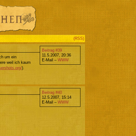
(RSS)
Beitrag #39
11.5.2007, 20:36
ich um ein
E-Mail –
WWW
ere weil ich kaum
sershots.org/
).
Beitrag #40
12.5.2007, 15:14
E-Mail –
WWW