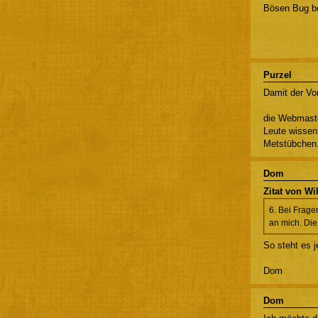
Bösen Bug b
Purzel
Damit der Vo
die Webmaste
Leute wissen
Metstübchen.
Dom
Zitat von W
6. Bei Frage
an mich. Die
So steht es j
Dom
Dom