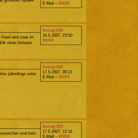
as größeres Update
E-Mail –
WWW
Beitrag #48
16.5.2007, 23:50
r Feed wird zwar im
WWW
vlink ohne Umlaute
Beitrag #49
17.5.2007, 00:21
ox (allerdings unter
E-Mail –
WWW
Beitrag #50
17.5.2007, 12:16
sezeichen sind kein
E-Mail –
WWW