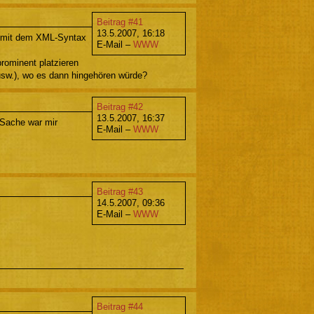
Beitrag #41
13.5.2007, 16:18
 mit dem XML-Syntax
E-Mail –
WWW
rominent platzieren
usw.), wo es dann hingehören würde?
Beitrag #42
13.5.2007, 16:37
-Sache war mir
E-Mail –
WWW
Beitrag #43
14.5.2007, 09:36
E-Mail –
WWW
Beitrag #44