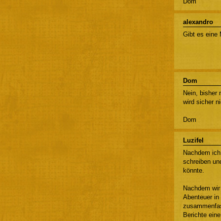
Dom
alexandro
Gibt es eine 
Dom
Nein, bisher 
wird sicher 
Dom
Luzifel
Nachdem ich 
schreiben und
könnte.
Nachdem wir 
Abenteuer in
zusammenfass
Berichte eine