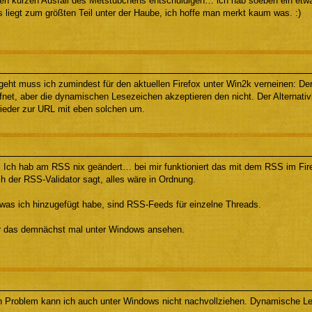
en kurzen Ausfall des Metstübchens entschuldigen… ich hab soeben ein etw
 liegt zum größten Teil unter der Haube, ich hoffe man merkt kaum was. :)
ht muss ich zumindest für den aktuellen Firefox unter Win2k verneinen: De
fnet, aber die dynamischen Lesezeichen akzeptieren den nicht. Der Alternati
 wieder zur URL mit eben solchen um.
 Ich hab am RSS nix geändert… bei mir funktioniert das mit dem RSS im Firef
 der RSS-Validator sagt, alles wäre in Ordnung.
 was ich hinzugefügt habe, sind RSS-Feeds für einzelne Threads.
r das demnächst mal unter Windows ansehen.
n Problem kann ich auch unter Windows nicht nachvollziehen. Dynamische Le