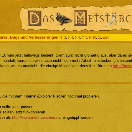
tures, Bugs und Verbesserungen
(
1
,
2
,
3
,
4
,
5
,
6
,
7
,
8
,
9
,
10
,
11
,
alle
)
IE6 wird jetzt halbwegs bedient. Sieht zwar nicht großartig aus, aber da es s
l handelt, werde ich wohl auch nicht noch mehr Arbeit reinstecken (insbesond
kann, wie es aussieht; die einzige Möglichkeit derzeit ist für mich
http://brow
, die mit dem Internet-Explorer 6 sollen nochmal probieren.
 sollte jetzt passen
 sollten jetzt funktionieren
ann als
http://www.metstuebchen.de/
eingetippt werden.