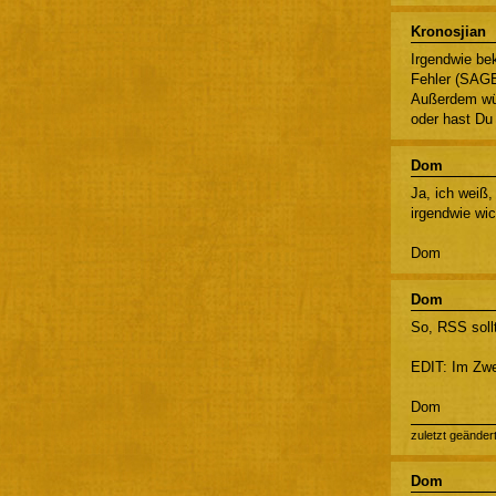
Kronosjian
Irgendwie b
Fehler (SAGE-
Außerdem wür
oder hast Du
Dom
Ja, ich weiß,
irgendwie wic
Dom
Dom
So, RSS sollt
EDIT: Im Zwei
Dom
zuletzt geänder
Dom