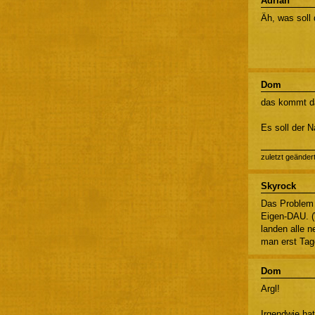
Adrian
Äh, was soll
Dom
das kommt da
Es soll der 
zuletzt geänder
Skyrock
Das Problem 
Eigen-DAU. (
landen alle 
man erst Tag
Dom
Argl!
Irgendwie hat