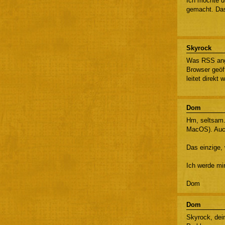
Ich möchte d
gemacht. Das
Skyrock
Was RSS ange
Browser geöf
leitet direkt
Dom
Hm, seltsam.
MacOS). Auch
Das einzige,
Ich werde mi
Dom
Dom
Skyrock, dei