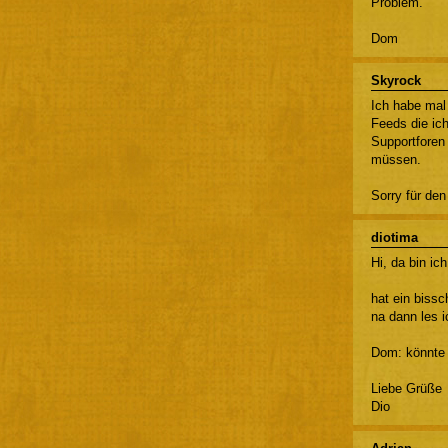
Problem.
Dom
Skyrock
Ich habe mal
Feeds die ic
Supportforen
müssen.
Sorry für den
diotima
Hi, da bin i
hat ein biss
na dann les i
Dom: könnte 
Liebe Grüße
Dio