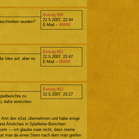
Beitrag #60
22.5.2007, 22:44
 geschrieben wurden?
E-Mail –
WWW
Beitrag #61
22.5.2007, 22:47
ie Idee auf, aber es
E-Mail –
WWW
Beitrag #62
22.5.2007, 23:27
ielberichte zu
z dafür einrichten
as Amt des eSeL übernehmen und habe einige
 Ähnliches in Spielleiter-Berichten
turm — ich glaube zwar nicht, dass meine
z hat man da einen Stern nach dem man greifen