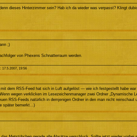
 denn dieses Hinterzimmer sein? Hab ich da wieder was verpasst? Klingt dubi
nn ;)
Nachfolger von Phexens Schnatterraum werden.
t: 17.5.2007, 19:56
mit dem RSS-Feed hat sich in Luft aufgelöst — wie ich festgestellt habe war 
Wenn wegen verklicken im Lesezeichenmanager zwei Ordner „Dynamische Le
neuen RSS-Feeds natürlich in demjenigen Ordner in den man nicht reinschaut
e später bemerkt…)
 das Metstübchen gerade alle Absätze verschluck. Sollte jetzt wieder vorbei s