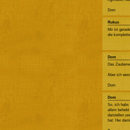
Dom
Rukus
Mir ist gerad
die komplette
Dom
Das Zauberwor
Aber ich wer
Dom
Dom
So, ich habs
allem behebt
darstellen u
hat: Her dami