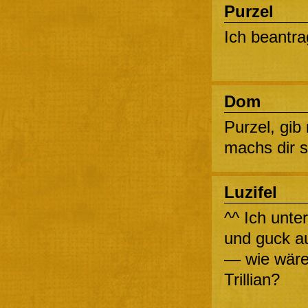
Purzel
Ich beantra
Dom
Purzel, gib
machs dir so
Luzifel
^^ Ich unte
und guck au
— wie wäre
Trillian?