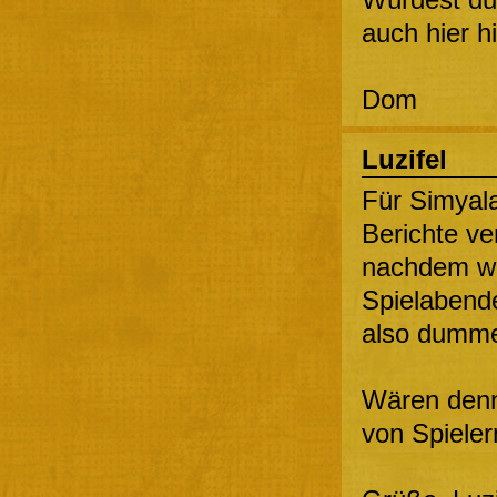
auch hier h
Dom
Luzifel
Für Simyala
Berichte v
nachdem wir
Spielabend
also dummer
Wären denn 
von Spieler