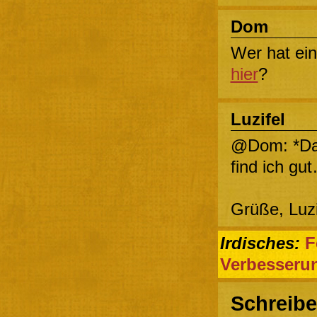
Dom
Wer hat ei
hier
?
Luzifel
@Dom: *Da
find ich gu
Grüße, Luz
Irdisches:
F
Verbesseru
Schreibe