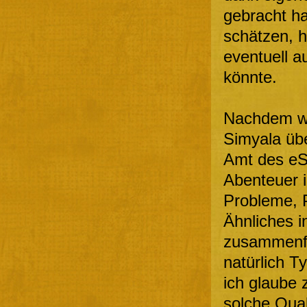
gebracht ha
schätzen, h
eventuell a
könnte.
Nachdem wir
Simyala übe
Amt des eS
Abenteuer 
Probleme, 
Ähnliches in
zusammenfas
natürlich T
ich glaube 
solche Qual