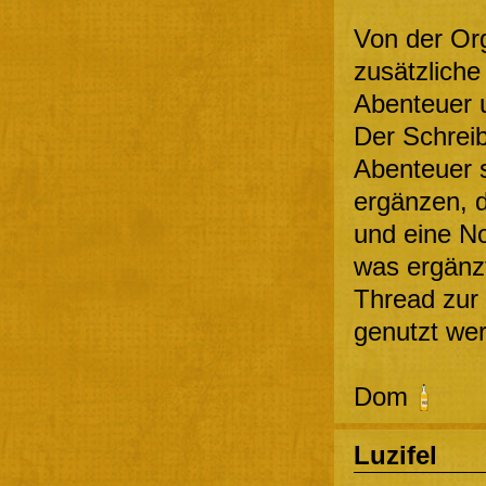
Von der Org
zusätzliche
Abenteuer u
Der Schrei
Abenteuer 
ergänzen, d
und eine No
was ergänz
Thread zur 
genutzt we
Dom
Luzifel