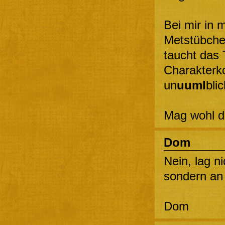
Bei mir in 
Metstübche
taucht das 
Charakterk
un
uuml
bli
Mag wohl di
Dom
Nein, lag n
sondern an u
Dom