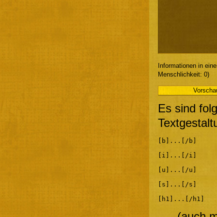
Informationen in ein
Menschlichkeit: 0)
Es sind fol
Textgestalt
[b]...[/b]
[i]...[/i]
[u]...[/u]
[s]...[/s]
[h1]...[/h1]
(auch m