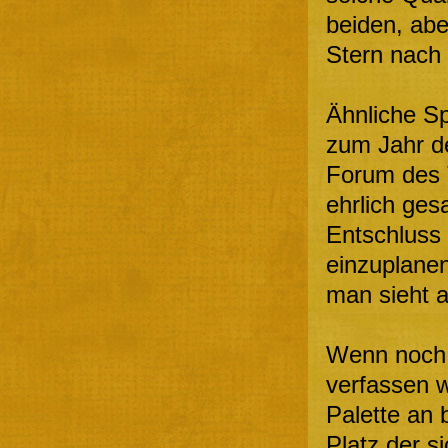
beiden, abe
Stern nach
Ähnliche Sp
zum Jahr d
Forum des 
ehrlich ge
Entschluss
einzuplanen
man sieht a
Wenn noch 
verfassen w
Palette an
Platz der s