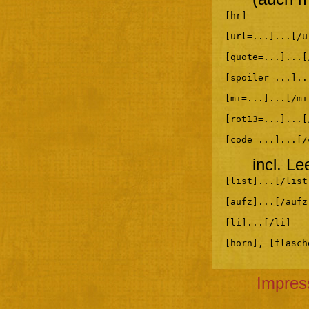
[hr]
[url=...]...[/u
[quote=...]...[
[spoiler=...]..
[mi=...]...[/mi
[rot13=...]...[
[code=...]...[/
incl. L
[list]...[/list
[aufz]...[/aufz
[li]...[/li]
[horn], [flasch
Impre