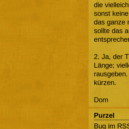
die vielleic
sonst keine
das ganze n
sollte das
entspreche
2. Ja, der T
Länge; viel
rausgeben.
kürzen.
Dom
Purzel
Bug im RS