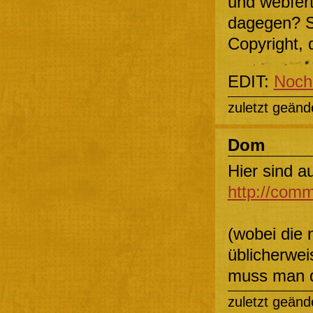
und webfer
dagegen? Si
Copyright, 
EDIT:
Noch 
zuletzt geänd
Dom
Hier sind a
http://comm
(wobei die 
üblicherwei
muss man 
zuletzt geänd