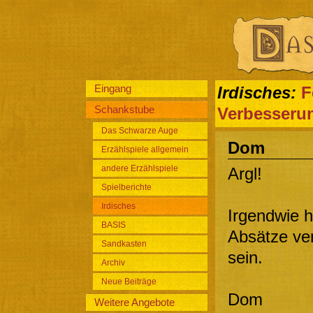
Eingang
Irdisches:
F
Schankstube
Verbesseru
Das Schwarze Auge
Dom
Erzählspiele allgemein
andere Erzählspiele
Argl!
Spielberichte
Irdisches
Irgendwie h
BASIS
Absätze ver
Sandkasten
sein.
Archiv
Neue Beiträge
Dom
Weitere Angebote