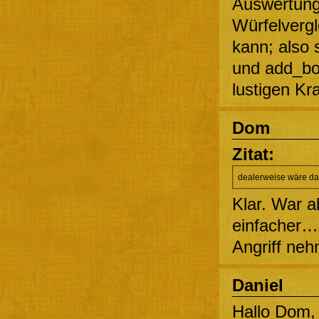
Auswertung
Würfelverg
kann; also
und add_bo
lustigen Kra
Dom
Zitat:
dealerweise wäre das
Klar. War a
einfacher…
Angriff neh
Daniel
Hallo Dom,