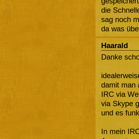
gespeichert
die Schnel
sag noch m
da was übe
Haarald
Danke scho
idealerweis
damit man 
IRC via We
via Skype g
und es funkt
In mein IRC