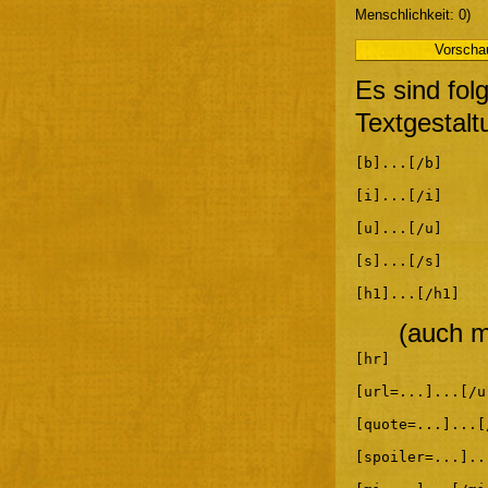
Menschlichkeit: 0)
Es sind fol
Textgestalt
[b]...[/b]
[i]...[/i]
[u]...[/u]
[s]...[/s]
[h1]...[/h1]
(auch m
[hr]
[url=...]...[/u
[quote=...]...[
[spoiler=...]..