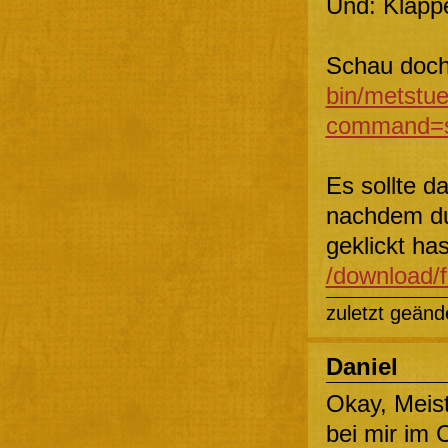
Und: Klappe
Schau doch
bin/metstu
command=s
Es sollte d
nachdem du 
geklickt has
/download/
zuletzt geänd
Daniel
Okay, Meis
bei mir im 