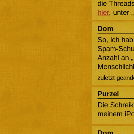
die Threads
hier
, unter 
Dom
So, ich hab
Spam-Schut
Anzahl an „
Menschlichk
zuletzt geänd
Purzel
Die Schreiki
meinem iPo
Dom