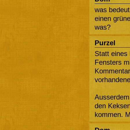
was bedeut
einen grüne
was?
Purzel
Statt eines 
Fensters mi
Kommentare
vorhandene
Ausserdem s
den Keksen
kommen. Mag