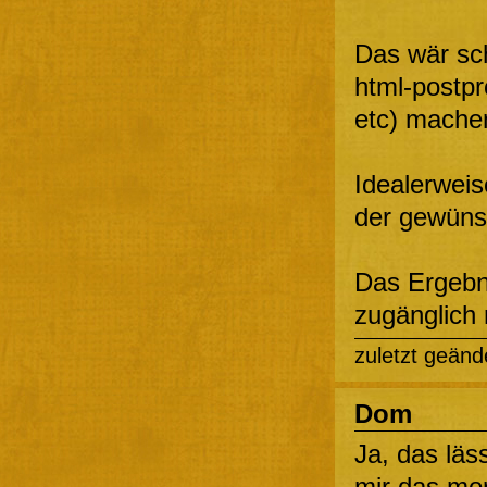
Das wär sch
html-postpr
etc) mache
Idealerwei
der gewünsc
Das Ergebni
zugänglich
zuletzt geänd
Dom
Ja, das läs
mir das mo