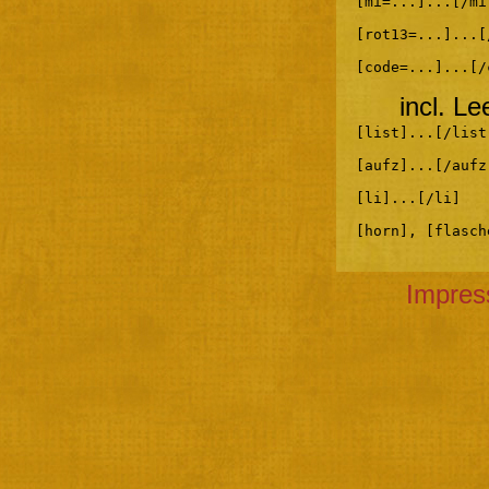
[mi=...]...[/mi
[rot13=...]...[
[code=...]...[/
incl. L
[list]...[/list
[aufz]...[/aufz
[li]...[/li]
[horn], [flasch
Impre