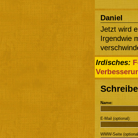
Daniel
Jetzt wird e
Irgendwie m
verschwinde
Irdisches:
F
Verbesseru
Schreibe
Name:
E-Mail (optional):
WWW-Seite (optional