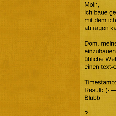
Moin,
ich baue ger
mit dem ic
abfragen k
Dom, meins
einzubauen,
übliche We
einen text-
Timestamp:
Result: (- 
Blubb
?