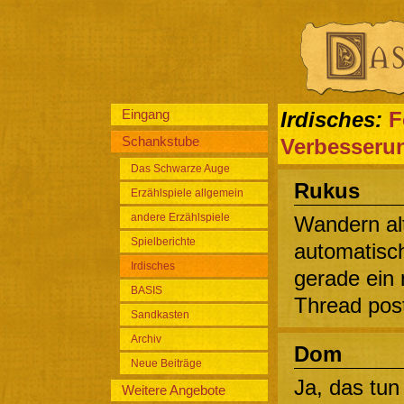
Eingang
Irdisches:
F
Schankstube
Verbesseru
Das Schwarze Auge
Rukus
Erzählspiele allgemein
andere Erzählspiele
Wandern alt
Spielberichte
automatisch
Irdisches
gerade ein 
BASIS
Thread post
Sandkasten
Archiv
Dom
Neue Beiträge
Ja, das tun
Weitere Angebote