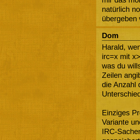
natürlich n
übergeben 
Dom
Harald, we
irc=x mit x
was du will
Zeilen angi
die Anzahl 
Unterschie
Einziges Pr
Variante un
IRC-Sachen