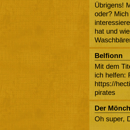
Übrigens! Ma
oder? Mich
interessier
hat und wie
Waschbären
Belfionn
Mit dem Tit
ich helfen:
https://hec
pirates
Der Mönc
Oh super, D