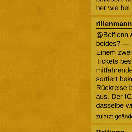
her wie bei 
rillenmann
@Belfionn 
beides? — I
Einem zwei
Tickets bes
mitfahrend
sortiert be
Rückreise be
aus. Der I
dasselbe wi
zuletzt geänd