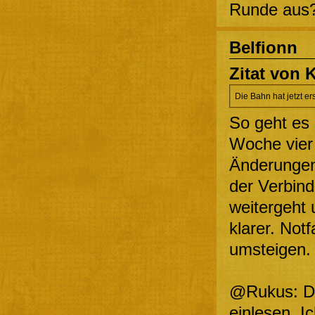
Runde aus?
Belfionn
Zitat von 
Die Bahn hat jetzt er
So geht es 
Woche vier
Änderungen,
der Verbind
weitergeht u
klarer. Notf
umsteigen.
@Rukus: Da
einlesen. I