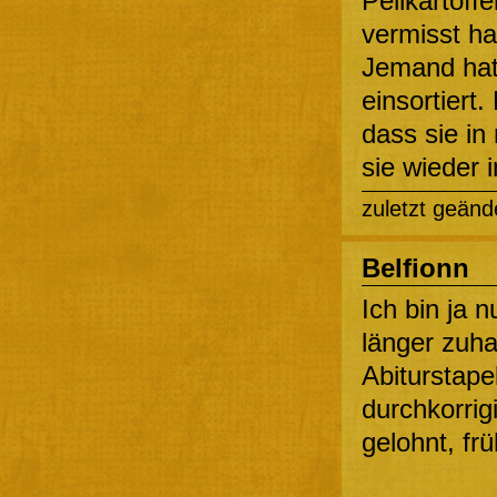
Pellkartoffe
vermisst ha
Jemand hatt
einsortiert.
dass sie in
sie wieder 
zuletzt geänd
Belfionn
Ich bin ja 
länger zuh
Abiturstap
durchkorrig
gelohnt, fr