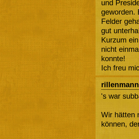
und Presid
geworden. 
Felder geha
gut unterha
Kurzum ein 
nicht einma
konnte!
Ich freu mi
rillenmann
's war subb
Wir hätten 
können, der