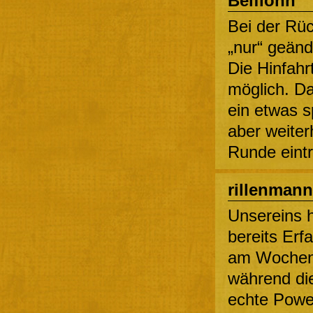
Belfionn
Bei der Rüc
„nur“ geänd
Die Hinfahr
möglich. D
ein etwas s
aber weiterh
Runde eintr
rillenmann
Unsereins h
bereits Er
am Wochene
während di
echte Powe