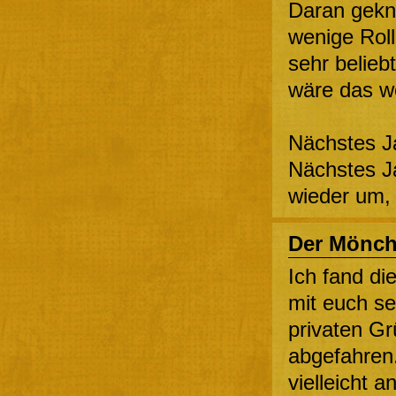
Daran geknü
wenige Roll
sehr belieb
wäre das we
Nächstes Ja
Nächstes Ja
wieder um, 
Der Mönc
Ich fand die
mit euch se
privaten Gr
abgefahren
vielleicht 