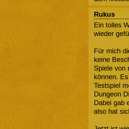
Rukus
Ein tolles
wieder gefü
Für mich di
keine Besch
Spiele von 
können. Es 
Testspiel m
Dungeon D
Dabei gab e
also hat sic
Jetzt ist w