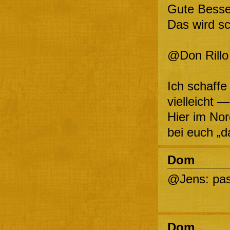
Gute Besse
Das wird s
@Don Rillo
Ich schaffe
vielleicht —
Hier im Nor
bei euch „d
Dom
@Jens: pass
Dom