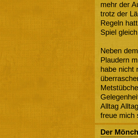
mehr der Au
trotz der L
Regeln hatt
Spiel gleic
Neben dem 
Plaudern m
habe nicht
überrasche
Metstübche
Gelegenheit
Alltag Allt
freue mich 
Der Mönc