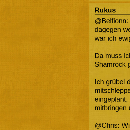
Rukus
@Belfionn: 
dagegen wei
war ich ewi
Da muss ich
Shamrock gr
Ich grübel 
mitschlepp
eingeplant,
mitbringen u
@Chris: Wie