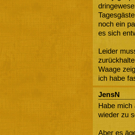
dringewesen
Tagesgäste,
noch ein pa
es sich entw
Leider muss
zurückhalt
Waage zeigt
ich habe f
JensN
Habe mich 
wieder zu 
Aber es äge