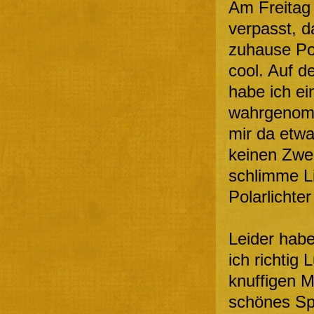
Am Freitag 
verpasst, d
zuhause Po
cool. Auf 
habe ich e
wahrgenomm
mir da etwa
keinen Zwe
schlimme L
Polarlichter
Leider habe
ich richtig 
knuffigen M
schönes Spi