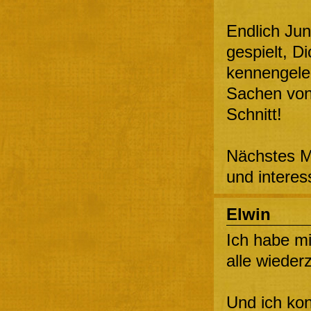
Endlich Junt
gespielt, 
kennengeler
Sachen von 
Schnitt!
Nächstes Ma
und interes
Elwin
Ich habe m
alle wieder
Und ich kon