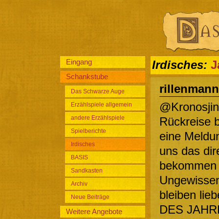
Eingang
Irdisches:
J
Schankstube
rillenmann
Das Schwarze Auge
@Kronosjina
Erzählspiele allgemein
andere Erzählspiele
Rückreise b
Spielberichte
eine Meldu
Irdisches
uns das dir
BASIS
bekommen hi
Sandkasten
Ungewissenh
Archiv
bleiben lie
Neue Beiträge
DES JAHRE
Weitere Angebote