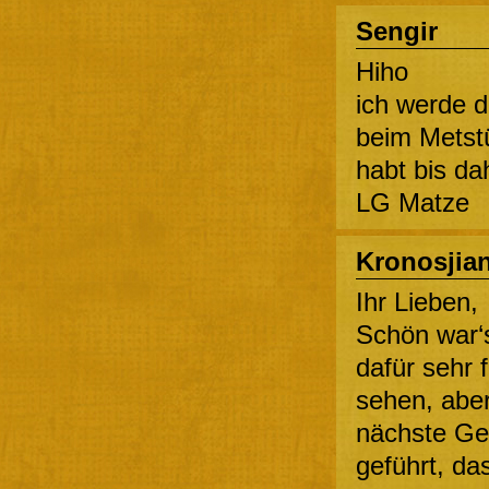
Sengir
Hiho
ich werde d
beim Metstü
habt bis da
LG Matze
Kronosjia
Ihr Lieben,
Schön war‘
dafür sehr 
sehen, aber
nächste Ge
geführt, da