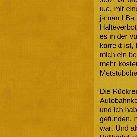
u.a. mit ei
jemand Bäu
Halteverbot
es in der v
korrekt ist
mich ein b
mehr koste
Metstübchen
Die Rückrei
Autobahnka
und ich hab
gefunden, 
war. Und al