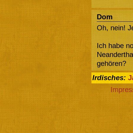
Dom
Oh, nein! Jet
Ich habe no
Neandertha
gehören?
Irdisches:
J
Impre