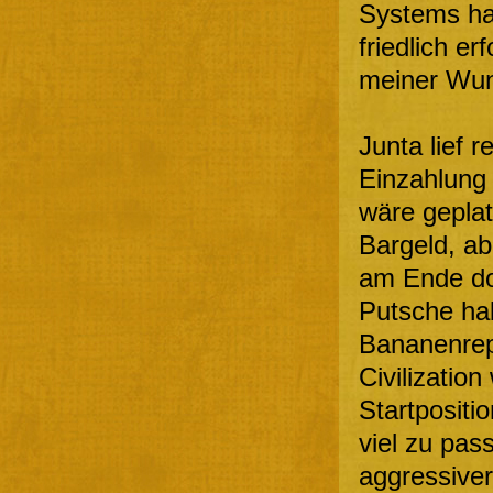
Systems hab
friedlich er
meiner Wuns
Junta lief r
Einzahlung
wäre geplat
Bargeld, ab
am Ende do
Putsche hab
Bananenrep
Civilizatio
Startpositi
viel zu pass
aggressiver