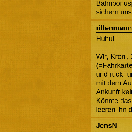
Bahnbonusp
sichern uns
rillenmann
Huhu!
Wir, Kroni, 
(=Fahrkart
und rück für
mit dem Aut
Ankunft kei
Könnte das
leeren ihn 
JensN