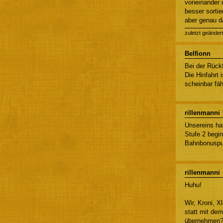
voneinander 
besser sortie
aber genau d
zuletzt geänder
Belfionn
Bei der Rückf
Die Hinfahrt 
scheinbar fäh
rillenmanni
Unsereins ha
Stufe 2 begi
Bahnbonuspun
rillenmanni
Huhu!
Wir, Kroni, X
statt mit de
übernehmen? 