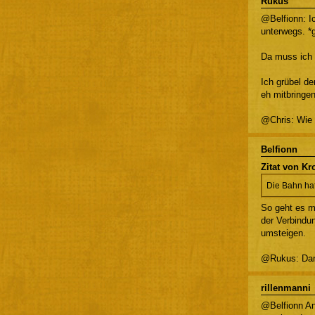
Rukus
@Belfionn: Ic
unterwegs. *
Da muss ich 
Ich grübel de
eh mitbringen
@Chris: Wie 
Belfionn
Zitat von Kr
Die Bahn hat
So geht es m
der Verbindun
umsteigen.
@Rukus: Dann 
rillenmanni
@Belfionn An