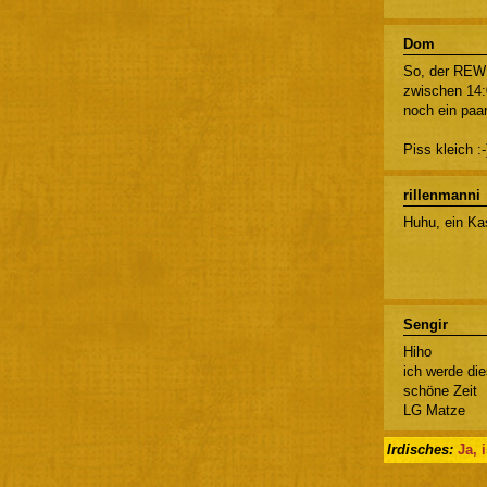
Dom
So, der REWE
zwischen 14:
noch ein paa
Piss kleich :-
rillenmanni
Huhu, ein Kas
Sengir
Hiho
ich werde di
schöne Zeit
LG Matze
Irdisches:
Ja, 