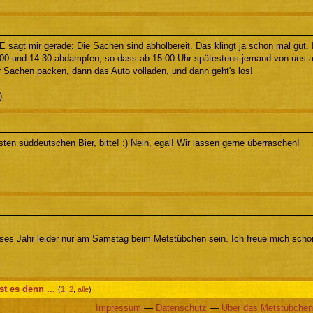
 sagt mir gerade: Die Sachen sind abholbereit. Das klingt ja schon mal gut. 
00 und 14:30 abdampfen, so dass ab 15:00 Uhr spätestens jemand von uns a
r Sachen packen, dann das Auto volladen, und dann geht's los!
)
ten süddeutschen Bier, bitte! :) Nein, egal! Wir lassen gerne überraschen!
eses Jahr leider nur am Samstag beim Metstübchen sein. Ich freue mich schon
ist es denn ...
(
1
,
2
,
alle
)
Impressum
—
Datenschutz
—
Über das Metstübchen