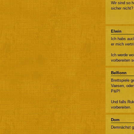
Wir sind so h
sicher nicht?
Elwin
Ich habs auch
er mich vertr
Ich werde woh
vorbereiten 
Belfionn
Brettspiele 
Vaesen, oder 
P&P!
Und falls Ru
vorbereiten.
Dom
Demnächst gi