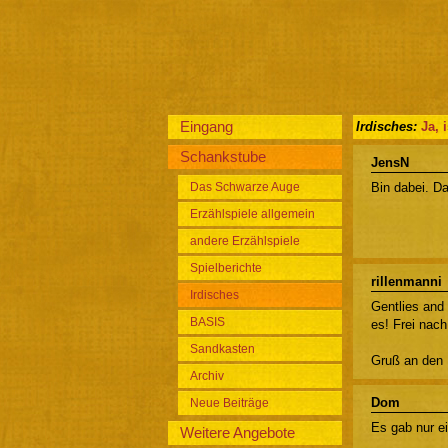
Eingang
Irdisches:
Ja, 
Schankstube
JensN
Das Schwarze Auge
Bin dabei. Da
Erzählspiele allgemein
andere Erzählspiele
Spielberichte
rillenmanni
Irdisches
Gentlies and
BASIS
es! Frei nac
Sandkasten
Gruß an den 
Archiv
Dom
Neue Beiträge
Es gab nur e
Weitere Angebote