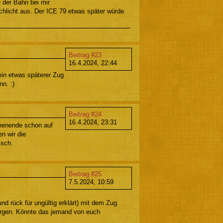
 der Bahn bei mir
 schlicht aus. Der ICE 79 etwas später würde
Beitrag #23
16.4.2024, 22:44
ein etwas späterer Zug
nn. :)
Beitrag #24
16.4.2024, 23:31
chenende schon auf
n wir die
isch.
Beitrag #25
7.5.2024, 10:59
nd rück für ungültig erklärt) mit dem Zug
sorgen. Könnte das jemand von euch