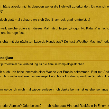
h hätte absolut nichts dagegen weiter die Hohlwelt zu erkunden. Da war ich 
gg*
doch glatt mal schaun, wo sich Doc Shamrock grad rumtreibt. ;)
rweil, welche Spiele ich dieses Mal mitschleppe. „Shogun No Katana“ ist scho
 und ist regelfest.
siehts mit der nächsten Lacerda-Runde aus? Du hast „Weather Machine“, od
onosjian:
 jetzt erstmal die Verbindung für die Anreise komplett gestrichen.
ir auch. Ich habe innerhalb einer Woche vier Emails bekommen. Erst mit Änd
g. Ich warte mal wie das weitergeht und hoffe kurzfristig wird die Situation kla
werde ich mich mal wieder einlesen. Ich denke bei mir ist es ebenso lange h
- oder Abreise? Oder beides? — Ich habe statt Hin- und Rückfahrt in Einem 