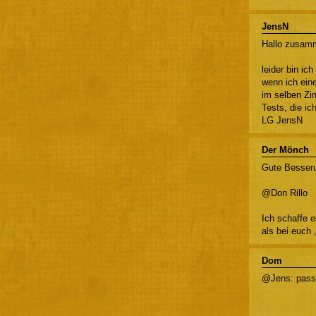
JensN
Hallo zusam
leider bin ic
wenn ich ein
im selben Zi
Tests, die i
LG JensN
Der Mönch
Gute Besseru
@Don Rillo
Ich schaffe e
als bei euch 
Dom
@Jens: passt