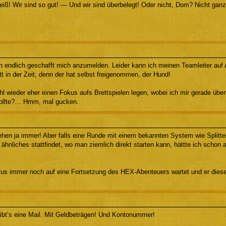
eiß! Wir sind so gut! — Und wir sind überbelegt! Oder nicht, Dom? Nicht ganz
 endlich geschafft mich anzumelden. Leider kann ich meinen Teamleiter auf A
itt in der Zeit, denn der hat selbst freigenommen, der Hund!
l wieder eher einen Fokus aufs Brettspielen legen, wobei ich mir gerade überl
sollte?… Hmm, mal gucken.
gehen ja immer! Aber falls eine Runde mit einem bekannten System wie Splitt
ähnliches stattfindet, wo man ziemlich direkt starten kann, hättte ich schon 
kus immer noch auf eine Fortsetzung des HEX-Abenteuers wartet und er dieses
bt’s eine Mail. Mit Geldbeträgen! Und Kontonummer!