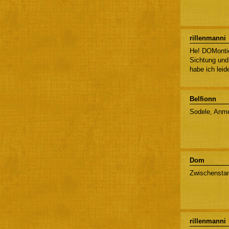
rillenmanni
He! DOMontie
Sichtung un
habe ich leid
Belfionn
Sodele, Anmel
Dom
Zwischenstan
rillenmanni