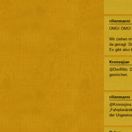
rillenmanni
OMG! OMG! N
Wir ziehen im
da gesagt: Da
Es gibt also 
Kronosjian
@DonRillo: Di
gestrichen.
rillenmanni
@Kronosjina:
„Fahrplanänd
der Ungewiss