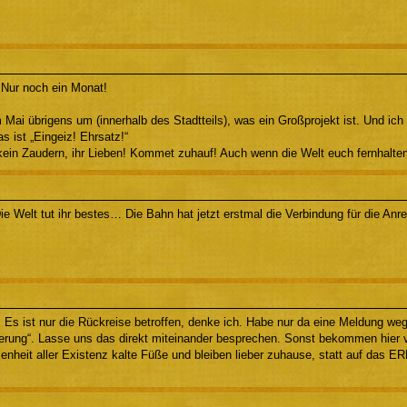
ur noch ein Monat!
 Mai übrigens um (innerhalb des Stadtteils), was ein Großprojekt ist. Und i
s ist „Eingeiz! Ehrsatz!“
kein Zaudern, ihr Lieben! Kommet zuhauf! Auch wenn die Welt euch fernhalten 
e Welt tut ihr bestes… Die Bahn hat jetzt erstmal die Verbindung für die Anr
 Es ist nur die Rückreise betroffen, denke ich. Habe nur da eine Meldung we
erung“. Lasse uns das direkt miteinander besprechen. Sonst bekommen hier vi
enheit aller Existenz kalte Füße und bleiben lieber zuhause, statt auf da