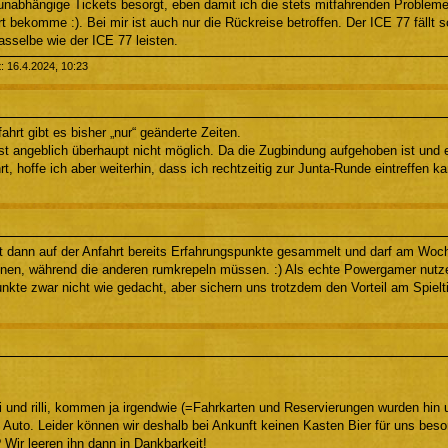
unabhängige Tickets besorgt, eben damit ich die stets mitfahrenden Probleme
rt bekomme :). Bei mir ist auch nur die Rückreise betroffen. Der ICE 77 fällt
asselbe wie der ICE 77 leisten.
t: 16.4.2024, 10:23
ahrt gibt es bisher „nur“ geänderte Zeiten.
ist angeblich überhaupt nicht möglich. Da die Zugbindung aufgehoben ist und 
rt, hoffe ich aber weiterhin, dass ich rechtzeitig zur Junta-Runde eintreffen ka
t dann auf der Anfahrt bereits Erfahrungspunkte gesammelt und darf am Wo
nnen, während die anderen rumkrepeln müssen. :) Als echte Powergamer nutze
kte zwar nicht wie gedacht, aber sichern uns trotzdem den Vorteil am Spielt
li und rilli, kommen ja irgendwie (=Fahrkarten und Reservierungen wurden hin u
m Auto. Leider können wir deshalb bei Ankunft keinen Kasten Bier für uns be
Wir leeren ihn dann in Dankbarkeit!