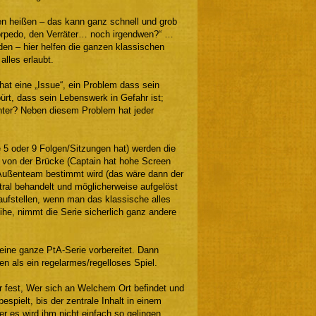
ten heißen – das kann ganz schnell und grob
Torpedo, den Verräter… noch irgendwen?“ …
erden – hier helfen die ganzen klassischen
lles erlaubt.
at eine „Issue“, ein Problem dass sein
ürt, dass sein Lebenswerk in Gefahr ist;
unter? Neben diesem Problem hat jeder
e 5 oder 9 Folgen/Sitzungen hat) werden die
ge von der Brücke (Captain hat hohe Screen
 Außenteam bestimmt wird (das wäre dann der
tral behandelt und möglicherweise aufgelöst
aufstellen, wenn man das klassische alles
ihe, nimmt die Serie sicherlich ganz andere
eine ganze PtA-Serie vorbereitet. Dann
en als ein regelarmes/regelloses Spiel.
r fest, Wer sich an Welchem Ort befindet und
spielt, bis der zentrale Inhalt in einem
er es wird ihm nicht einfach so gelingen.