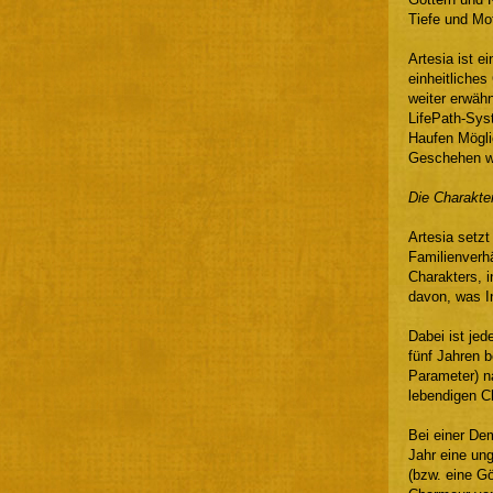
Tiefe und Mot
Artesia ist e
einheitliches
weiter erwäh
LifePath-Syst
Haufen Mögli
Geschehen we
Die Charakte
Artesia setz
Familienverhä
Charakters, i
davon, was In
Dabei ist je
fünf Jahren 
Parameter) n
lebendigen C
Bei einer De
Jahr eine un
(bzw. eine G