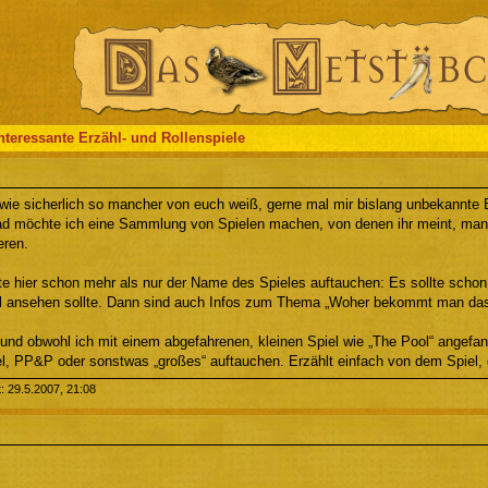
nteressante Erzähl- und Rollenspiele
 wie sicherlich so mancher von euch weiß, gerne mal mir bislang unbekannte E
d möchte ich eine Sammlung von Spielen machen, von denen ihr meint, man
eren.
llte hier schon mehr als nur der Name des Spieles auftauchen: Es sollte sch
l ansehen sollte. Dann sind auch Infos zum Thema „Woher bekommt man das un
 und obwohl ich mit einem abgefahrenen, kleinen Spiel wie „The Pool“ angefan
el, PP&P oder sonstwas „großes“ auftauchen. Erzählt einfach von dem Spiel, 
t: 29.5.2007, 21:08