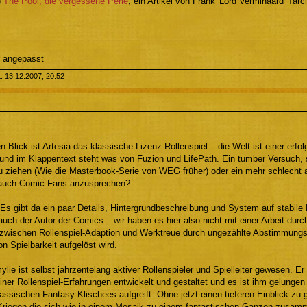
)
The Pool, die vergessene Perle
; ein Artikel von Frank 'Lord Verminaard' Tar
 angepasst
t: 13.12.2007, 20:52
n Blick ist Artesia das klassische Lizenz-Rollenspiel – die Welt ist einer erf
nd im Klappentext steht was von Fuzion und LifePath. Ein tumber Versuch,
zu ziehen (Wie die Masterbook-Serie von WEG früher) oder ein mehr schlecht a
 auch Comic-Fans anzusprechen?
s gibt da ein paar Details, Hintergrundbeschreibung und System auf stabile 
auch der Autor der Comics – wir haben es hier also nicht mit einer Arbeit durch
zwischen Rollenspiel-Adaption und Werktreue durch ungezählte Abstimmung
n Spielbarkeit aufgelöst wird.
ie ist selbst jahrzentelang aktiver Rollenspieler und Spielleiter gewesen. Er
ner Rollenspiel-Erfahrungen entwickelt und gestaltet und es ist ihm gelungen
assischen Fantasy-Klischees aufgreift. Ohne jetzt einen tieferen Einblick zu 
Kriegen die sich wie in einem Mosaik zu einem fantastischen Ganzen zusamm