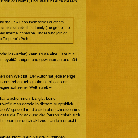
im Book of Dooms, und was für Leute diesem
and the Law upon themselves or others.
ities outside their family (the group, the
r and internal cohesion. Those who join or
he Emperor's Path.
(oder loswerden) kann sowie eine Liste mit
Loyalität zeigen und gewinnen an und hört
ehen den Welt ist: Der Autor hat jede Menge
ß anstreben; ich glaube nicht dass er
gne auf seiner Welt spielt –
Arkana bekommen. Es gibt keine
r wofür man gerade in diesem Augenblick
are Wege dorthin, die sich überschneiden und
ass die Entwicklung der Persönlichkeit sich
itionen nur durch aktives Handeln erreicht
n es nicht in ein bis drei Sitzungen