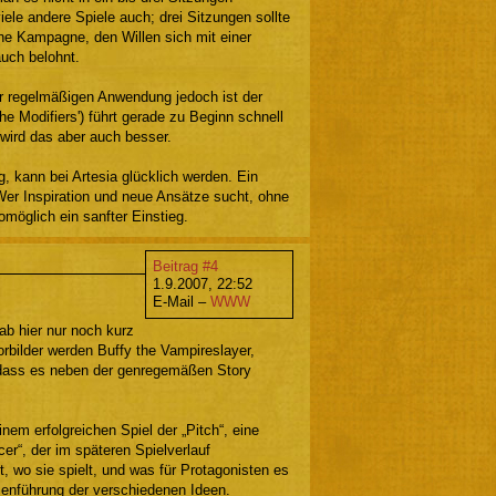
iele andere Spiele auch; drei Sitzungen sollte
ne Kampagne, den Willen sich mit einer
uch belohnt.
der regelmäßigen Anwendung jedoch ist der
he Modifiers') führt gerade zu Beginn schnell
wird das aber auch besser.
, kann bei Artesia glücklich werden. Ein
 Wer Inspiration und neue Ansätze sucht, ohne
omöglich ein sanfter Einstieg.
Beitrag #4
1.9.2007, 22:52
E-Mail –
WWW
ab hier nur noch kurz
orbilder werden Buffy the Vampireslayer,
, dass es neben der genregemäßen Story
inem erfolgreichen Spiel der „Pitch“, eine
er“, der im späteren Spielverlauf
ht, wo sie spielt, und was für Protagonisten es
enführung der verschiedenen Ideen.