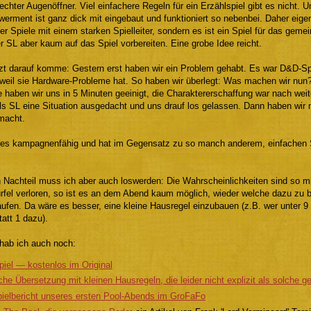
echter Augenöffner. Viel einfachere Regeln für ein Erzählspiel gibt es nicht. U
rment ist ganz dick mit eingebaut und funktioniert so nebenbei. Daher eigent
r Spiele mit einem starken Spielleiter, sondern es ist ein Spiel für das ge
 SL aber kaum auf das Spiel vorbereiten. Eine grobe Idee reicht.
tzt darauf komme: Gestern erst haben wir ein Problem gehabt. Es war D&D-S
 weil sie Hardware-Probleme hat. So haben wir überlegt: Was machen wir nu
 haben wir uns in 5 Minuten geeinigt, die Charaktererschaffung war nach weit
als SL eine Situation ausgedacht und uns drauf los gelassen. Dann haben wir 
macht.
 es kampagnenfähig und hat im Gegensatz zu so manch anderem, einfachen 
n Nachteil muss ich aber auch loswerden: Die Wahrscheinlichkeiten sind so m
ürfel verloren, so ist es an dem Abend kaum möglich, wieder welche dazu zu
fen. Da wäre es besser, eine kleine Hausregel einzubauen (z.B. wer unter 9 Wü
att 1 dazu).
 hab ich auch noch:
iel — kostenlos im Original
he Übersetzung mit kleinen Hausregeln, die leider nicht explizit als solche 
ielbericht unseres ersten Pool-Abends im GroFaFo