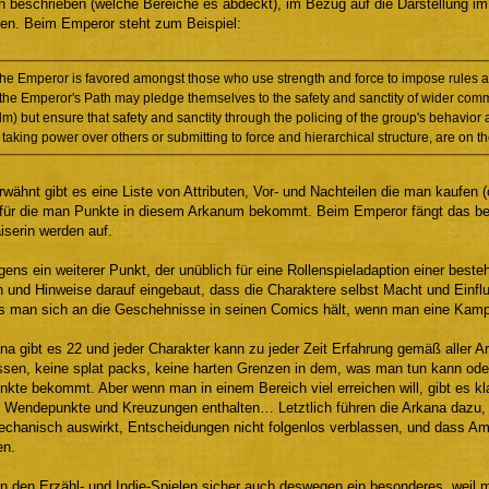
in beschrieben (welche Bereiche es abdeckt), im Bezug auf die Darstellung 
en. Beim Emperor steht zum Beispiel:
the Emperor is favored amongst those who use strength and force to impose rules 
he Emperor's Path may pledge themselves to the safety and sanctity of wider commun
alm) but ensure that safety and sanctity through the policing of the group's behavio
 taking power over others or submitting to force and hierarchical structure, are on t
rwähnt gibt es eine Liste von Attributen, Vor- und Nachteilen die man kaufen 
für die man Punkte in diesem Arkanum bekommt. Beim Emperor fängt das bei 
iserin werden auf.
igens ein weiterer Punkt, der unüblich für eine Rollenspieladaption einer best
n und Hinweise darauf eingebaut, dass die Charaktere selbst Macht und Einflu
ss man sich an die Geschehnisse in seinen Comics hält, wenn man eine Kampa
na gibt es 22 und jeder Charakter kann zu jeder Zeit Erfahrung gemäß aller 
ssen, keine splat packs, keine harten Grenzen in dem, was man tun kann ode
nkte bekommt. Aber wenn man in einem Bereich viel erreichen will, gibt es kl
 Wendepunkte und Kreuzungen enthalten… Letztlich führen die Arkana dazu, d
chanisch auswirkt, Entscheidungen nicht folgenlos verblassen, und dass Amb
en.
on den Erzähl- und Indie-Spielen sicher auch deswegen ein besonderes, weil ma