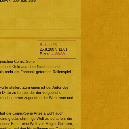
cikowski über das Spiel
Beitrag #3
25.8.2007, 11:01
E-Mail –
WWW
olgreichen Comic-Serie
 schnell Geld aus dem Nischenmarkt
ls recht als Fanbook getarntes Rollenspiel
Füße stellen: Zum einen ist der Autor des
 Dritte zu tun bei der der vorgebliche
srunden immer zugunsten der Werktreue und
 hat die Comic-Serie Artesia wohl auch
 eine große, stimmige Welt zu schaffen, die
geben: Es ist eine Welt voll Magie, Geistern,
enfügt und den Hauptfiguren der Geschichte