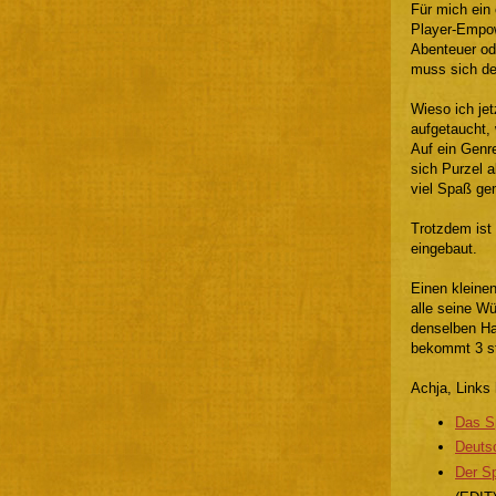
Für mich ein 
Player-Empowe
Abenteuer ode
muss sich der
Wieso ich je
aufgetaucht,
Auf ein Genre
sich Purzel 
viel Spaß ge
Trotzdem ist
eingebaut.
Einen kleine
alle seine W
denselben Hau
bekommt 3 st
Achja, Links
Das Sp
Deutsc
Der Sp