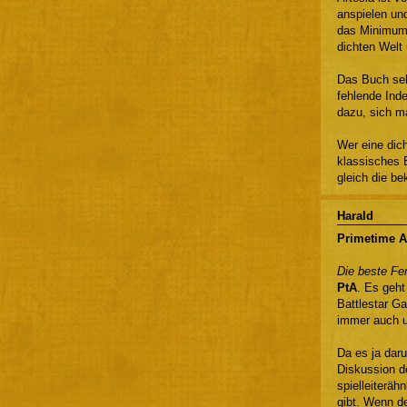
anspielen und
das Minimum 
dichten Welt
Das Buch selb
fehlende Inde
dazu, sich m
Wer eine dich
klassisches E
gleich die be
Harald
Primetime A
Die beste Fer
PtA
. Es geht
Battlestar G
immer auch u
Da es ja daru
Diskussion de
spielleiteräh
gibt. Wenn d