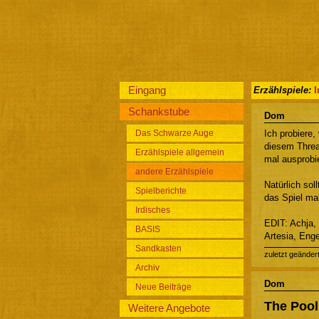
Eingang
Erzählspiele:
I
Schankstube
Dom
Das Schwarze Auge
Ich probiere,
diesem Threa
Erzählspiele allgemein
mal ausprobi
andere Erzählspiele
Natürlich so
Spielberichte
das Spiel ma
Irdisches
EDIT: Achja,
BASIS
Artesia, Eng
Sandkasten
zuletzt geänder
Archiv
Dom
Neue Beiträge
The Pool
Weitere Angebote