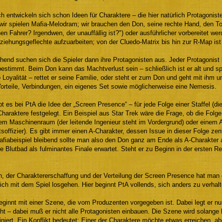
h entwickeln sich schon Ideen für Charaktere – die hier natürlich Protagonis
wir spielen Mafia-Melodram; wir brauchen den Don, seine rechte Hand, den 
inen Fahrer? Irgendwen, der unauffällig ist?") oder ausführlicher vorbereitet w
ehungsgeflechte aufzuarbeiten; von der Cluedo-Matrix bis hin zur R-Map ist a
end suchen sich die Spieler dann ihre Protagonisten aus. Jeder Protagonist h
estimmt. Beim Don kann das Machtverlust sein – schließlich ist er alt und sp
Loyalität – rettet er seine Familie, oder steht er zum Don und geht mit ihm 
Vorteile, Verbindungen, ein eigenes Set sowie möglicherweise eine Nemesis.
 es bei PtA die Idee der „Screen Presence“ – für jede Folge einer Staffel (di
haraktere festgelegt. Ein Beispiel aus Star Trek wäre die Frage, ob die Fol
em Maschinenraum (der leitende Ingenieur steht im Vordergrund) oder einem
offizier). Es gibt immer einen A-Charakter, dessen Issue in dieser Folge zen
afiabeispiel bleibend sollte man also den Don ganz am Ende als A-Charakter 
 Blutbad als fulminantes Finale erwartet. Steht er zu Beginn in der ersten Re
h, der Charaktererschaffung und der Verteilung der Screen Presence hat man 
ich mit dem Spiel losgehen. Hier beginnt PtA vollends, sich anders zu verhalt
eginnt mit einer Szene, die vom Produzenten vorgegeben ist. Dabei legt er nu
 – dabei muß er nicht alle Protagonisten einbauen. Die Szene wird solange be
iniert. Ein Konflikt bedeutet: Einer der Charaktere möchte etwas erreichen, ab