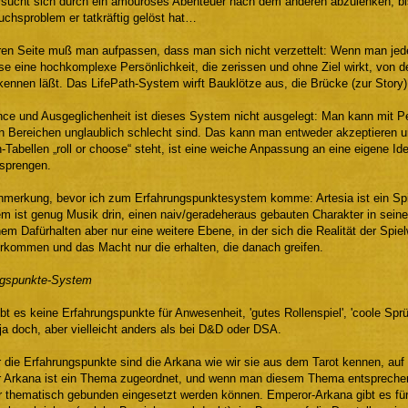
sucht sich durch ein amouröses Abenteuer nach dem anderen abzulenken, bis e
chsproblem er tatkräftig gelöst hat…
ren Seite muß man aufpassen, dass man sich nicht verzettelt: Wenn man je
e eine hochkomplexe Persönlichkeit, die zerissen und ohne Ziel wirkt, von de
erkennen läßt. Das LifePath-System wirft Bauklötze aus, die Brücke (zur Stor
nce und Ausgeglichenheit ist dieses System nicht ausgelegt: Man kann mit P
n Bereichen unglaublich schlecht sind. Das kann man entweder akzeptieren un
h-Tabellen „roll or choose“ steht, ist eine weiche Anpassung an eine eigene Id
 sprengen.
Anmerkung, bevor ich zum Erfahrungspunktesystem komme: Artesia ist ein Spiel
m ist genug Musik drin, einen naiv/geradeheraus gebauten Charakter in seiner
em Dafürhalten aber nur eine weitere Ebene, in der sich die Realität der Spie
erkommen und das Macht nur die erhalten, die danach greifen.
ngspunkte-System
ibt es keine Erfahrungspunkte für Anwesenheit, 'gutes Rollenspiel', 'coole Spr
ja doch, aber vielleicht anders als bei D&D oder DSA.
r die Erfahrungspunkte sind die Arkana wie wir sie aus dem Tarot kennen, auf
 Arkana ist ein Thema zugeordnet, und wenn man diesem Thema entsprechend
r thematisch gebunden eingesetzt werden können. Emperor-Arkana gibt es fü