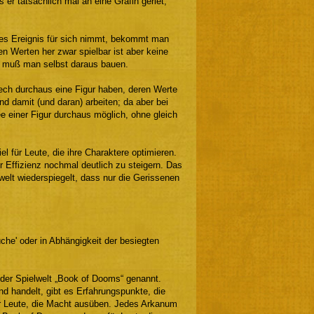
r tatsächlich mal an eine Gräfin geriet,
des Ereignis für sich nimmt, bekommt man
n Werten her zwar spielbar ist aber keine
y) muß man selbst daraus bauen.
ech durchaus eine Figur haben, deren Werte
d damit (und daran) arbeiten; da aber bei
ee einer Figur durchaus möglich, ohne gleich
 für Leute, die ihre Charaktere optimieren.
 Effizienz nochmal deutlich zu steigern. Das
lwelt wiederspiegelt, dass nur die Gerissenen
üche' oder in Abhängigkeit der besiegten
 der Spielwelt „Book of Dooms“ genannt.
 handelt, gibt es Erfahrungspunkte, die
r Leute, die Macht ausüben. Jedes Arkanum