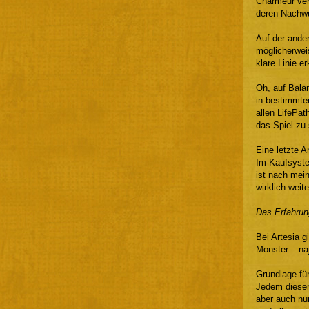
Charmeur ver
deren Nachwu
Auf der ande
möglicherweis
klare Linie 
Oh, auf Bala
in bestimmte
allen LifePat
das Spiel zu
Eine letzte 
Im Kaufsyste
ist nach mein
wirklich weit
Das Erfahru
Bei Artesia g
Monster – na
Grundlage fü
Jedem dieser
aber auch nu