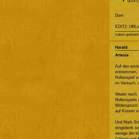
(EDIT
Dom
EDIT2: URLs
zuletzt geänder
Harald
Artesia
Auf den erste
entnommen, u
Rollenspiel 
im Versuch,
Weder noch. E
Rollenspiels 
Widerspruch 
auf Kosten vo
Und Mark Smyl
eingedenk sei
wenige der kl
Göttern und 