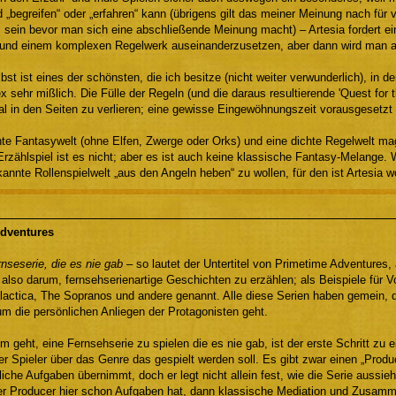
 „begreifen“ oder „erfahren“ kann (übrigens gilt das meiner Meinung nach für v
sein bevor man sich eine abschließende Meinung macht) – Artesia fordert ei
 und einem komplexen Regelwerk auseinanderzusetzen, aber dann wird man a
st ist eines der schönsten, die ich besitze (nicht weiter verwunderlich), in 
x sehr mißlich. Die Fülle der Regeln (und die daraus resultierende 'Quest for t
al in den Seiten zu verlieren; eine gewisse Eingewöhnungszeit vorausgesetzt 
te Fantasywelt (ohne Elfen, Zwerge oder Orks) und eine dichte Regelwelt mag
rzählspiel ist es nicht; aber es ist auch keine klassische Fantasy-Melange.
kannte Rollenspielwelt „aus den Angeln heben“ zu wollen, für den ist Artesia w
dventures
nseserie, die es nie gab
– so lautet der Untertitel von Primetime Adventures, 
 also darum, fernsehserienartige Geschichten zu erzählen; als Beispiele für V
alactica, The Sopranos und andere genannt. Alle diese Serien haben gemein
m die persönlichen Anliegen der Protagonisten geht.
m geht, eine Fernsehserie zu spielen die es nie gab, ist der erste Schritt zu e
r Spieler über das Genre das gespielt werden soll. Es gibt zwar einen „Produc
nliche Aufgaben übernimmt, doch er legt nicht allein fest, wie die Serie aussie
er Producer hier schon Aufgaben hat, dann klassische Mediation und Zusamm