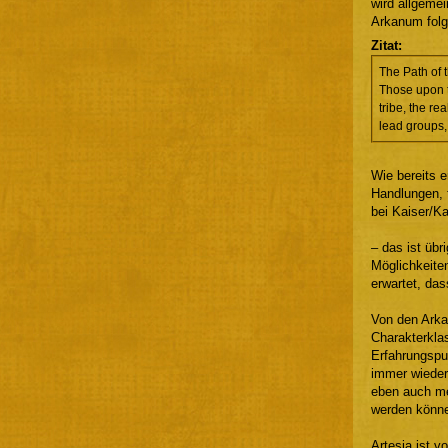
wird allgeme
Arkanum folg
Zitat:
The Path of 
Those upon t
tribe, the re
lead groups,
Wie bereits e
Handlungen, 
bei Kaiser/Ka
– das ist übr
Möglichkeite
erwartet, da
Von den Arka
Charakterkla
Erfahrungspu
immer wieder
eben auch me
werden könn
Artesia ist v