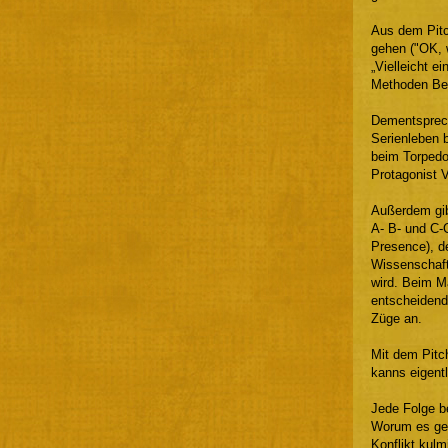
Aus dem Pitc
gehen ("OK, 
„Vielleicht e
Methoden Bezi
Dementsprech
Serienleben b
beim Torpedo 
Protagonist 
Außerdem gibt
A- B- und C-C
Presence), d
Wissenschafts
wird. Beim M
entscheidende
Züge an.
Mit dem Pitc
kanns eigentl
Jede Folge b
Worum es geht
Konflikt kulm