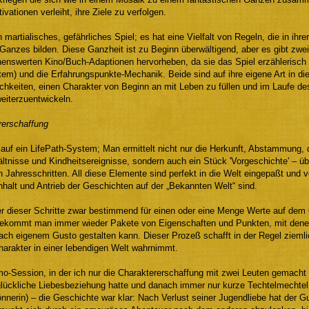
ivationen verleiht, ihre Ziele zu verfolgen.
in martialisches, gefährliches Spiel; es hat eine Vielfalt von Regeln, die in ih
 Ganzes bilden. Diese Ganzheit ist zu Beginn überwältigend, aber es gibt zwei
nenswerten Kino/Buch-Adaptionen hervorheben, da sie das Spiel erzählerisch 
em) und die Erfahrungspunkte-Mechanik. Beide sind auf ihre eigene Art in die
chkeiten, einen Charakter von Beginn an mit Leben zu füllen und im Laufe de
iterzuentwickeln.
rerschaffung
t auf ein LifePath-System; Man ermittelt nicht nur die Herkunft, Abstammung
ltnisse und Kindheitsereignisse, sondern auch ein Stück 'Vorgeschichte' – übl
n Jahresschritten. All diese Elemente sind perfekt in die Welt eingepaßt und 
halt und Antrieb der Geschichten auf der „Bekannten Welt“ sind.
der dieser Schritte zwar bestimmend für einen oder eine Menge Werte auf dem 
bekommt man immer wieder Pakete von Eigenschaften und Punkten, mit denen 
ach eigenem Gusto gestalten kann. Dieser Prozeß schafft in der Regel zieml
harakter in einer lebendigen Welt wahrnimmt.
mo-Session, in der ich nur die Charaktererschaffung mit zwei Leuten gemacht 
glückliche Liebesbeziehung hatte und danach immer nur kurze Techtelmechtel
önnerin) – die Geschichte war klar: Nach Verlust seiner Jugendliebe hat der 