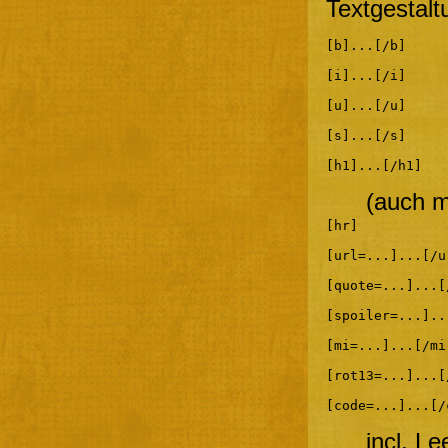
Textgestalt
[b]...[/b]
[i]...[/i]
[u]...[/u]
[s]...[/s]
[h1]...[/h1]
(auch m
[hr]
[url=...]...[/u
[quote=...]...[
[spoiler=...]..
[mi=...]...[/mi
[rot13=...]...[
[code=...]...[/
incl. L