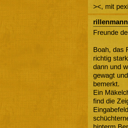
><, mit pe
rillenmann
Freunde de
Boah, das F
richtig sta
dann und w
gewagt und
bemerkt.
Ein Mäkelch
find die Ze
Eingabefeld
schüchterne
hinterm Ber