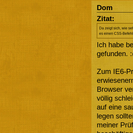
Dom
Zitat:
Da zeigt sich, wie se
es einen CSS-Befehl
Ich habe b
gefunden. :
Zum IE6-Pr
erwiesener
Browser ver
völlig schle
auf eine sa
legen sollt
meiner Prüf