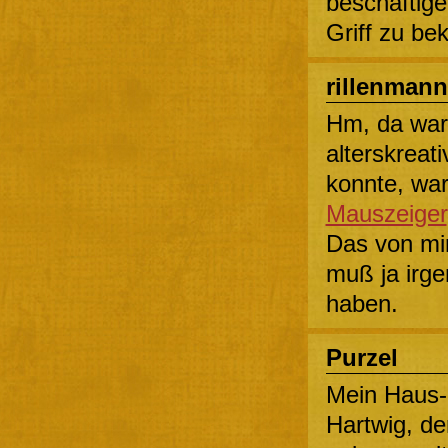
beschäftige
Griff zu b
rillenmann
Hm, da war
alterskreat
konnte, war
Mauszeiger
Das von mi
muß ja irge
haben.
Purzel
Mein Haus-
Hartwig, der