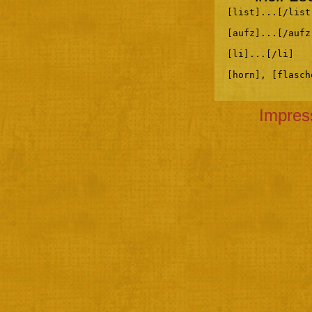
[list]...[/list
[aufz]...[/aufz
[li]...[/li]
[horn], [flasch
Impre