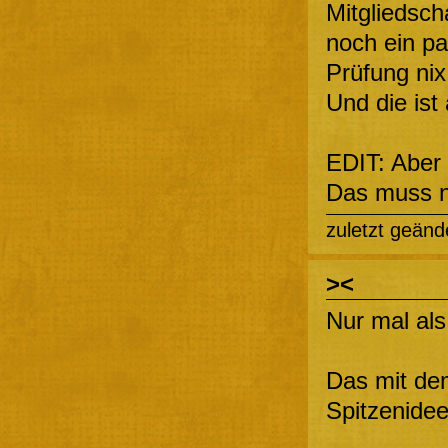
Mitgliedscha
noch ein pa
Prüfung ni
Und die ist
EDIT: Aber 
Das muss ni
zuletzt geänd
><
Nur mal a
Das mit dem
Spitzenide