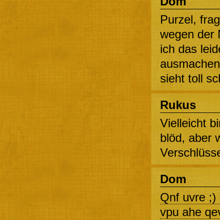
Dom
Purzel, fra
wegen der 
ich das lei
ausmachen…
sieht toll 
Rukus
Vielleicht b
blöd, aber w
Verschlüss
Dom
Qnf uvre ;)
vpu ahe qev