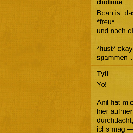
diotima
Boah ist da
*freu*
und noch e
*hust* okay
spammen
Tyll
Yo!
Anil hat mi
hier aufme
durchdacht,
ichs mag —