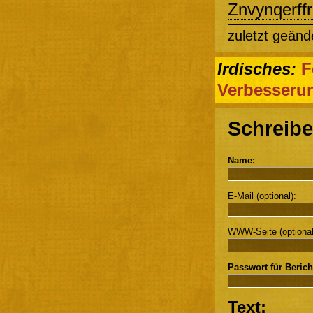
Znvynqerffr
zuletzt geänd
Irdisches:
F
Verbesseru
Schreibe
Name:
E-Mail (optional):
WWW-Seite (optional
Passwort für Berich
Text: