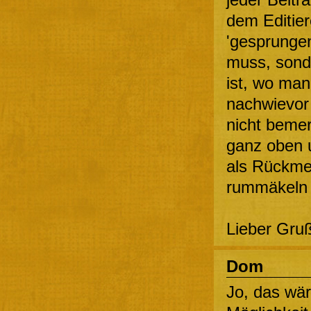
dem Editier
'gesprungen
muss, sond
ist, wo ma
nachwievor 
nicht bemer
ganz oben u
als Rückmel
rummäkeln o
Lieber Gruß
Dom
Jo, das wär