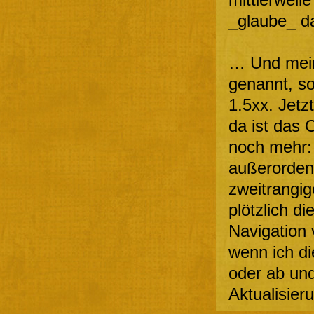
_glaube_ da
… Und mein
genannt, so
1.5xx. Jetz
da ist das 
noch mehr: 
außerordent
zweitrangig
plötzlich di
Navigation 
wenn ich di
oder ab und
Aktualisier