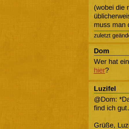
(wobei die 
üblicherwei
muss man 
zuletzt geänd
Dom
Wer hat ei
hier
?
Luzifel
@Dom: *Da
find ich gu
Grüße, Luz