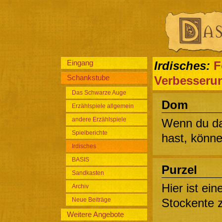
Eingang
Irdisches:
F
Schankstube
Verbesseru
Das Schwarze Auge
Dom
Erzählspiele allgemein
andere Erzählspiele
Wenn du da
Spielberichte
hast, könne
Irdisches
BASIS
Purzel
Sandkasten
Hier ist ei
Archiv
Neue Beiträge
Stockente z
Weitere Angebote