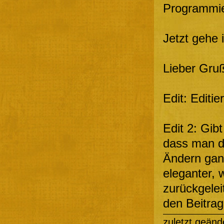
Programmie
Jetzt gehe 
Lieber Gruß
Edit: Editie
Edit 2: Gib
dass man d
Ändern ganz
eleganter, 
zurückgelei
den Beitrag
zuletzt geänd