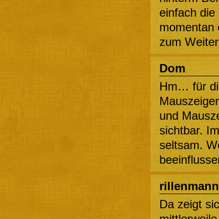
einfach die
momentan ec
zum Weiters
Dom
Hm… für di
Mauszeigers
und Mausze
sichtbar. Im
seltsam. W
beeinfluss
rillenmann
Da zeigt sic
mittlerweil