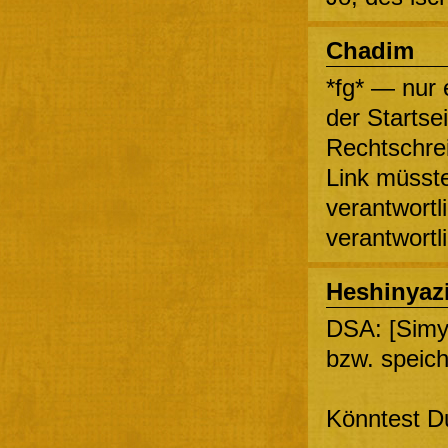
Chadim
*fg* — nur e
der Startsei
Rechtschrei
Link müsste
verantwortl
verantwortl
Heshinyaz
DSA: [Simy
bzw. speich
Könntest Du