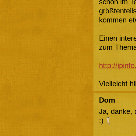
schon im T
größtenteil
kommen etw
Einen inter
zum Thema
http://ipinf
Vielleicht hi
Dom
Ja, danke, 
:)