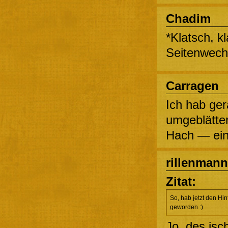
Chadim
*Klatsch, kl
Seitenwechs
Carragen
Ich hab ge
umgeblätte
Hach — ein
rillenmann
Zitat:
So, hab jetzt den Hin
geworden :)
Jo, des isch