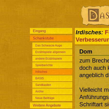
Eingang
Irdisches:
F
Schankstube
Verbesseru
Das Schwarze Auge
Dom
Erzählspiele allgemein
andere Erzählspiele
zum Breche
Spielberichte
doch auch 
Irdisches
angeblich d
BASIS
Sandkasten
Vielleicht 
Archiv
Anführungs
Neue Beiträge
Schriftart s
Weitere Angebote