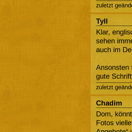
zuletzt geänd
Tyll
Klar, engli
sehen immer
auch im Deu
Ansonsten f
gute Schrift
zuletzt geänd
Chadim
Dom, könnte
Fotos viell
Angebote“ v