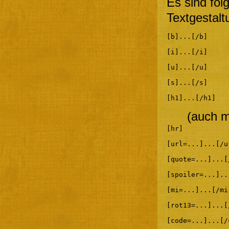
Es sind fol
Textgestalt
[b]...[/b]
[i]...[/i]
[u]...[/u]
[s]...[/s]
[h1]...[/h1]
(auch m
[hr]
[url=...]...[/u
[quote=...]...[
[spoiler=...]..
[mi=...]...[/mi
[rot13=...]...[
[code=...]...[/