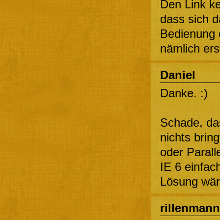
Den Link ke
dass sich d
Bedienung d
nämlich ers
Daniel
Danke. :)
Schade, das
nichts brin
oder Parall
IE 6 einfac
Lösung wär
rillenmann