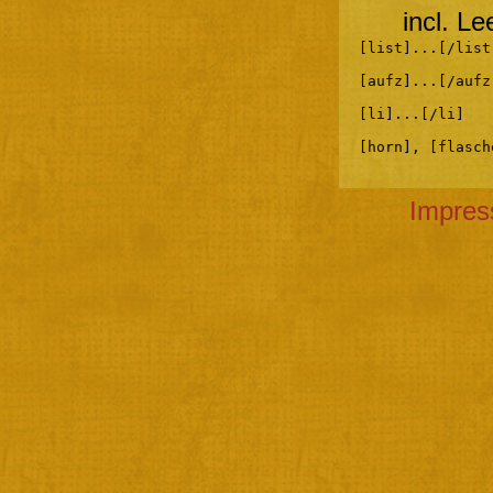
incl. L
[list]...[/list
[aufz]...[/aufz
[li]...[/li]
[horn], [flasch
Impre