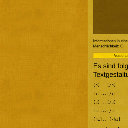
Informationen in ein
Menschlichkeit: 0)
Es sind fol
Textgestalt
[b]...[/b]
[i]...[/i]
[u]...[/u]
[s]...[/s]
[h1]...[/h1]