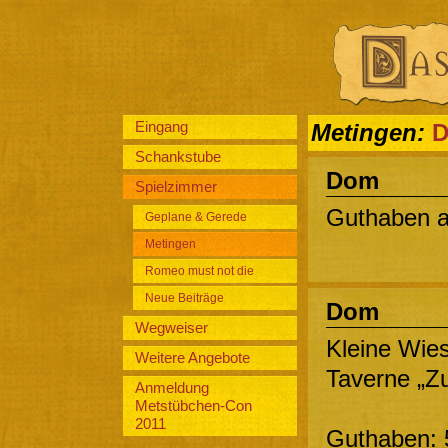
Eingang
Metingen:
D
Schankstube
Dom
Spielzimmer
Guthaben a
Geplane & Gerede
Metingen
Romeo must not die
Neue Beiträge
Dom
Wegweiser
Kleine Wies
Weitere Angebote
Taverne „Zu
Anmeldung
Metstübchen-Con
2011
Guthaben: 