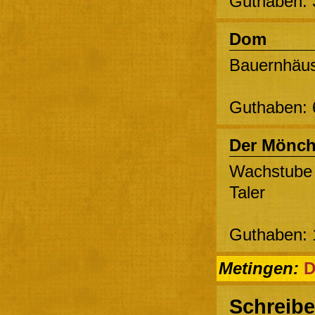
Guthaben: 3
Dom
Bauernhäus
Guthaben: 
Der Mönc
Wachstube 
Taler
Guthaben: 
Metingen:
D
Schreibe