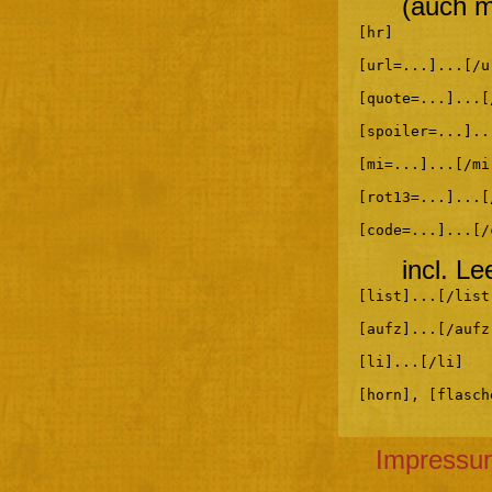
(auch m
[hr]
[url=...]...[/u
[quote=...]...[
[spoiler=...]..
[mi=...]...[/mi
[rot13=...]...[
[code=...]...[/
incl. L
[list]...[/list
[aufz]...[/aufz
[li]...[/li]
[horn], [flasch
Impressu