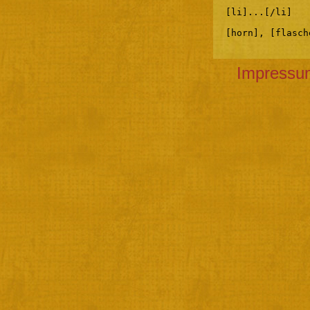
[li]...[/li]
[horn], [flasch
Impressu