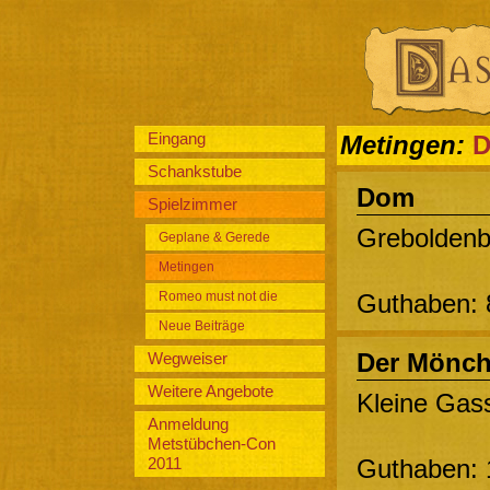
Eingang
Metingen:
D
Schankstube
Dom
Spielzimmer
Greboldenb
Geplane & Gerede
Metingen
Romeo must not die
Guthaben: 
Neue Beiträge
Der Mönc
Wegweiser
Weitere Angebote
Kleine Gass
Anmeldung
Metstübchen-Con
Guthaben: 
2011