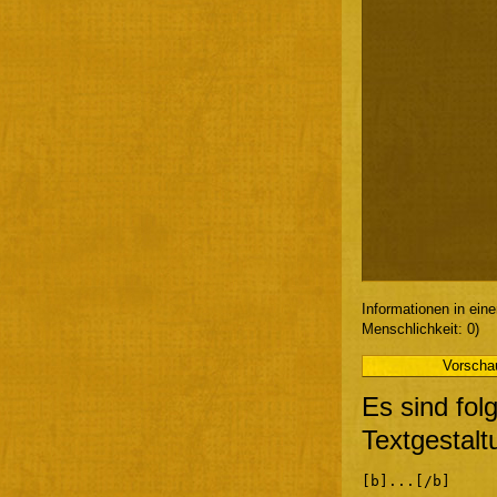
Informationen in ein
Menschlichkeit: 0)
Es sind fol
Textgestalt
[b]...[/b]