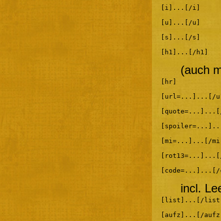
[i]...[/i]
[u]...[/u]
[s]...[/s]
[h1]...[/h1]
(auch m
[hr]
[url=...]...[/u
[quote=...]...[
[spoiler=...]..
[mi=...]...[/mi
[rot13=...]...[
[code=...]...[/
incl. L
[list]...[/list
[aufz]...[/aufz