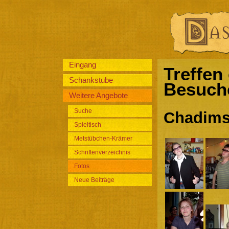
Eingang
Treffen
Schankstube
Besuche
Weitere Angebote
Suche
Chadims
Spieltisch
Metstübchen-Krämer
Schriftenverzeichnis
Fotos
Neue Beiträge