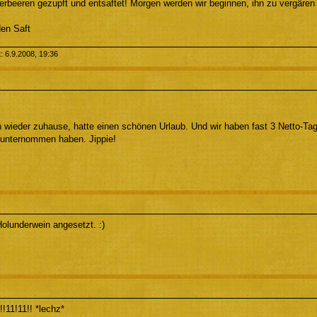
erbeeren gezupft und entsaftet! Morgen werden wir beginnen, ihn zu vergäre
den Saft
t: 6.9.2008, 19:36
bin wieder zuhause, hatte einen schönen Urlaub. Und wir haben fast 3 Netto-T
l unternommen haben. Jippie!
Holunderwein angesetzt. :)
!11!11!! *lechz*