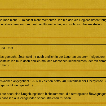
n man nicht. Zumindest nicht momentan. Ich bin dort als Regieassistent tätig
der ähnlichem auch mit auf der Bühne hocke, wird sich noch herausstellen.
und Efrin!
das gemacht! Jetzt seid ihr auch endlich in der Lage, an unserem (folgenden
abstein: Ich muß doch endlich mal den Menschen kennenlernen, der mir damal
t hat.)
serwachen abgegeben! 125.600 Zeichen netto, 400 unterhalb der Obergrenze.
 gar nicht weh getan! =)
h nur noch eine Umgebungskarte hinbekommen, die strategische Bewegungen u
n habe ich aus Zeitgründen schon streichen müssen.