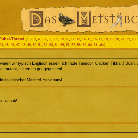
Jubel-Thread
(
1
,
2
,
3
,
4
,
5
,
6
,
7
,
8
,
9
,
10
,
11
,
12
,
13
,
14
,
15
,
16
,
17
,
18
,
19
,
20
,
21
,
22
,
23
,
44
,
45
,
46
,
47
,
48
,
49
,
50
,
51
,
52
,
53
,
54
,
55
,
56
,
57
,
58
,
59
,
60
,
61
,
alle
)
 waren wir typisch Englisch essen: ich hatte Tandoori Chicken Tikka :) Boah, 
Restaurant, selten so gut gegessen!
bin italienischer Meister! Harw harw!
be Urlaub!