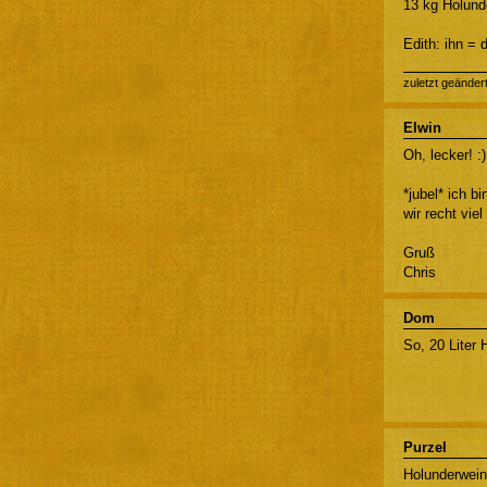
13 kg Holund
Edith: ihn = 
zuletzt geänder
Elwin
Oh, lecker! :)
*jubel* ich 
wir recht vie
Gruß
Chris
Dom
So, 20 Liter 
Purzel
Holunderwein!