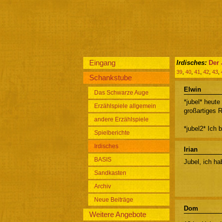
Eingang
Irdisches:
Der 
39
,
40
,
41
,
42
,
43
,
Schankstube
Elwin
Das Schwarze Auge
*jubel* heute
Erzählspiele allgemein
großartiges 
andere Erzählspiele
*jubel2* Ich 
Spielberichte
Irdisches
Irian
BASIS
Jubel, ich ha
Sandkasten
Archiv
Neue Beiträge
Dom
Weitere Angebote