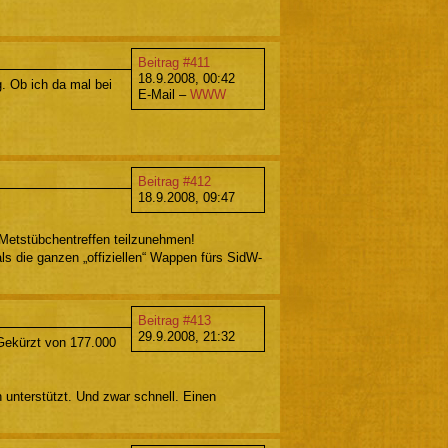
Beitrag #411
18.9.2008, 00:42
. Ob ich da mal bei
E-Mail –
WWW
Beitrag #412
18.9.2008, 09:47
) Metstübchentreffen teilzunehmen!
s die ganzen „offiziellen“ Wappen fürs SidW-
Beitrag #413
29.9.2008, 21:32
 Gekürzt von 177.000
nterstützt. Und zwar schnell. Einen