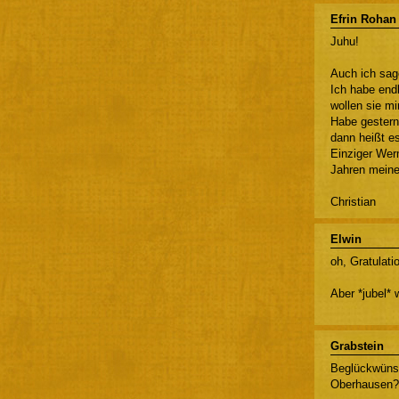
Efrin Rohan
Juhu!
Auch ich sag
Ich habe end
wollen sie m
Habe gestern
dann heißt es
Einziger Werm
Jahren meine
Christian
Elwin
oh, Gratulat
Aber *jubel* 
Grabstein
Beglückwünsc
Oberhausen?