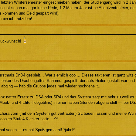
letzten WIntersemester eingeschrieben haben, der Studiengang wird in 2 Jahr
g ist schon mal gar keine Rede, 1-2 Mal im Jahr ist ne Absolventenfeier, de
le kommen und Geld gespart wird).
h bin ich trotzdem!
Glückwunsch!
erstmals DnD4 gespielt… War ziemlich cool… Dieses taktieren ist ganz witzi
eriker des Drachengottes Bahamut gespielt, der aufs Heilen geskillt war und 
 abging — hab die Gruppe jedes mal wieder hochgeheilt…
ganz netter Ersatz zu DSA oder SR4 und das System sagt mit sehr zu weil es 
Mook- und 4 Elite-Hobgoblins) in einer halben Stunden abgehandelt — bei DSA
Chara vom (mit dem System gut vertrauten) SL bauen lassen und meine Wün
 coolen Stufe4-Kleriker hatte… ^^
mal sagen — es hat Spaß gemacht! *jubel*