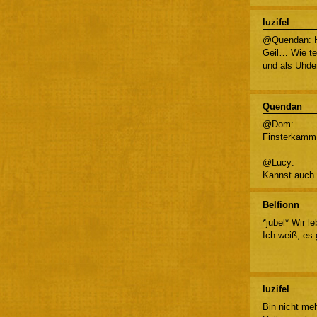
luzifel
@Quendan: HA
Geil… Wie te
und als Uhd
Quendan
@Dom:
Finsterkamm 
@Lucy:
Kannst auch 
Belfionn
*jubel* Wir l
Ich weiß, es
luzifel
Bin nicht me