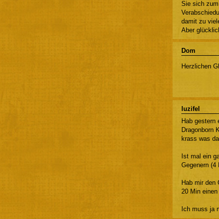
Sie sich zum 
Verabschiedun
damit zu vie
Aber glücklic
Dom
Herzlichen 
luzifel
Hab gestern 
Dragonborn Kl
krass was da
Ist mal ein 
Gegenern (4 
Hab mir den 
20 Min einen
Ich muss ja 