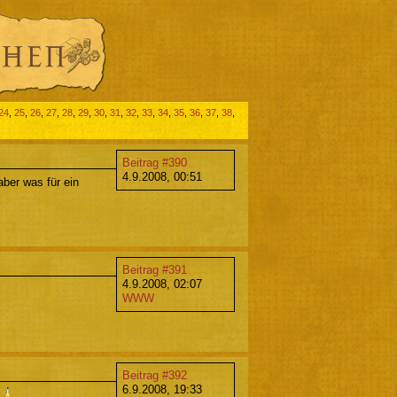
24
,
25
,
26
,
27
,
28
,
29
,
30
,
31
,
32
,
33
,
34
,
35
,
36
,
37
,
38
,
Beitrag #390
4.9.2008, 00:51
aber was für ein
Beitrag #391
4.9.2008, 02:07
WWW
Beitrag #392
6.9.2008, 19:33