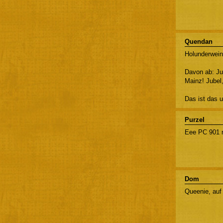
Quendan
Holunderwein
Davon ab: Ju
Mainz! Jubel
Das ist das u
Purzel
Eee PC 901 r
Dom
Queenie, auf