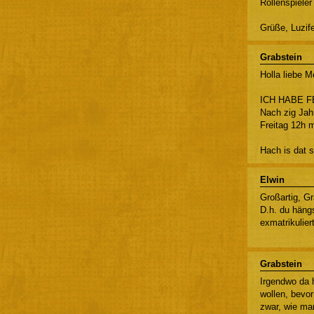
Rollenspieler 
Grüße, Luzif
Grabstein
Holla liebe 
ICH HABE FER
Nach zig Jah
Freitag 12h m
Hach is dat 
Elwin
Großartig, Gr
D.h. du häng
exmatrikulier
Grabstein
Irgendwo da h
wollen, bevo
zwar, wie man