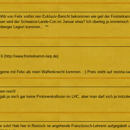
b von Felix vorhin nen Exklusiv-Bericht bekommen wie geil der Finsterka
uer wird der Schwarze-Lande-Con im Januar etwa? Ich überleg ja immernoch o
enberger Legion kommen… ^^
6 (http://www.finsterkamm-larp.de)
gerne mit Felix als mein Waffenknecht kommen. ;-) Preis steht auf nostria-s
eben noch!
 gab ja noch gar keine Protonen
kollision
im LHC, aber man darf sich ja trotzde
hr solo! Hab hier in Rostock ne angehende Französisch-Lehrerin aufgegabelt u