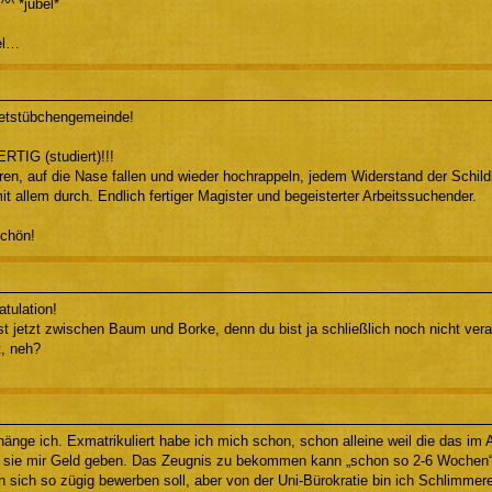
^^ *jubel*
el…
Metstübchengemeinde!
TIG (studiert)!!!
ren, auf die Nase fallen und wieder hochrappeln, jedem Widerstand der Schild
it allem durch. Endlich fertiger Magister und begeisterter Arbeitssuchender.
schön!
atulation!
st jetzt zwischen Baum und Borke, denn du bist ja schließlich noch nicht ver
t, neh?
änge ich. Exmatrikuliert habe ich mich schon, schon alleine weil die das im
r sie mir Geld geben. Das Zeugnis zu bekommen kann „schon so 2-6 Wochen“ 
 sich so zügig bewerben soll, aber von der Uni-Bürokratie bin ich Schlimmer