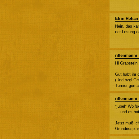
Efrin Rohan
Nein, das kan
ner Lesung o
rillenmanni
Hi Grabstein 
Gut habt ihr 
(Und bzgl Gr
Turnier gemal
rillenmanni
*jubel* Wolf
— und es hat
Jetzt muß ic
Grundrisspla