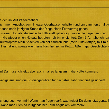
e der Uni Auf Wiedersehen!
lich mein Angebot vom Theater Oberhausen erhalten und bin damit erstmal bi
ir dann nach jetzigem Stand der Dinge einen Festvertrag geben.
 meinen Job als studentische Hilfskraft gekündigt, werde die Tage dann noch
: Nie wieder einen Hörsaal betreten. Ich bin erleichtert. Den B.A. habe ich, da
utstropfen: Mein Abschied von der Studiobühne (mein Hilfskraftjob) fällt mir ni
 Heimat und sowas wie meine Familie hier im Pott… ABer naja, Geschichte w
ion! Da muss ich jetzt aber auch mal so langsam in die Pötte kommen.
wenigstens sind die Studiengebühren für nächstes Jahr finanziell gesichert!
hung auch von mir! Wenn man fragen darf, was treibst Du denn jetzt genau 
 Kann man Dich da in irgendeiner Form angucken kommen?